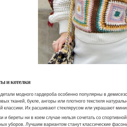
ты и котелки
 детали модного гардероба особенно популярны в демисезо
овых тканей, букле, ангоры или плотного текстиля натурал
й классики. Их расшивают стеклярусом или украшают мин
ки и береты ни в коем случае нельзя сочетать со спортивно
ных уборов. Лучшим вариантом станут классические фасоны