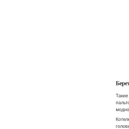
Бере
Такие
пальт
модно
Котел
голов