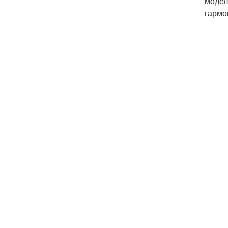
модел
гармо