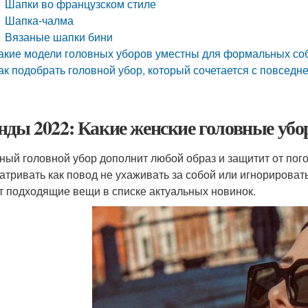
Шапки во французском стиле
Шапка-чалма
Вязаные шапки бини
акие модели головных уборов уместны для формальных собы
ак подобрать головной убор, который сочетается с повсед
нды 2022: Какие женские головные убо
ный головной убор дополнит любой образ и защитит от пого
атривать как повод не ухаживать за собой или игнорирова
т подходящие вещи в списке актуальных новинок.