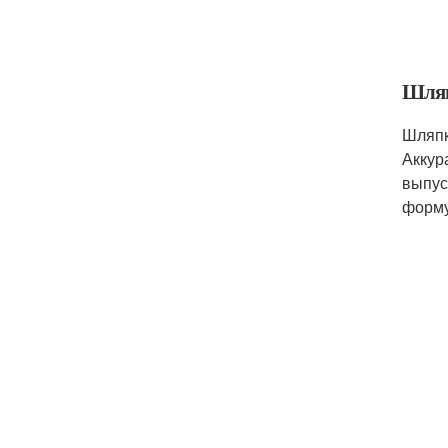
Шляп
Шляпк
Аккур
выпус
форму