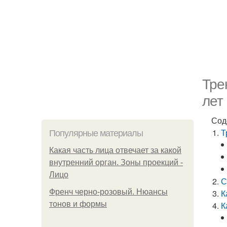
Тре
лет
Сод
Т
Популярные материалы
Какая часть лица отвечает за какой
внутренний орган. Зоны проекций -
Лицо
С
Френч черно-розовый. Нюансы
К
тонов и формы
К