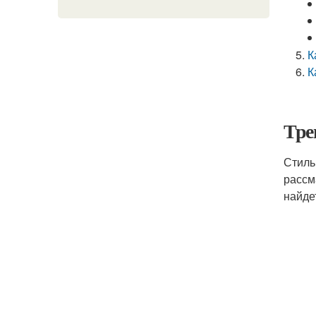
К
К
Тре
Стиль
рассм
найде