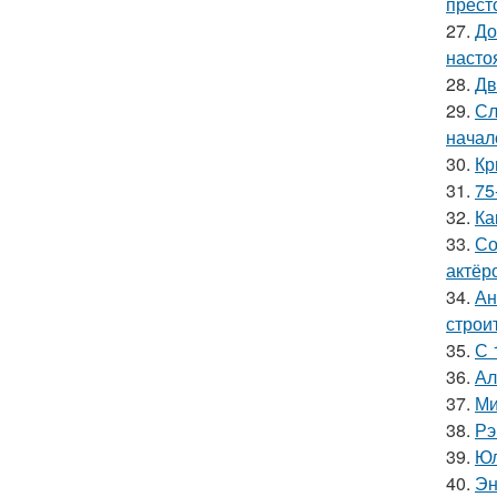
прест
27.
До
насто
28.
Дв
29.
Сл
начал
30.
Кр
31.
75
32.
Ка
33.
Со
актёр
34.
Ан
строи
35.
С 
36.
Ал
37.
Ми
38.
Рэ
39.
Юл
40.
Эн