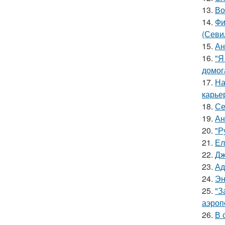
13.
Во
14.
Фи
(Севи
15.
Ан
16.
"Я
домог
17.
На
карье
18.
Се
19.
Ан
20.
"Р
21.
Ел
22.
Дж
23.
Ад
24.
Эн
25.
"З
аэроп
26.
В 