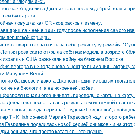
олов" и "людям икс".
 того как Анджелина Джоли стала послом доброй воли и п
ящей бунтаркой.
ойная ловушка: как QR - код раскрыл измену.
ава пришла к ней в 1987 году после исполнения самого изве
ом певческой карьеры.
истен стюарт готова взять на себя режиссуру ремейка "Сум
-Летняя роза саито открыла себя как модель в возрасте 68л
к израиль и США развязали войну на ближнем Востоке.
фия вергара в 53 года снова в центре внимания - актрису 
ом Мануэлем Вегой.
тонио бандерас и дакота Джонсон - один из самых трогател
тся не на биологии, а на искренней любви.
1 февраля начали ограничивать переводы с карты на карту -
ла Довлатова похвасталась результатом интимной пластик
ла Ершова, звезда сериала "Трудные Подростки", сообщил
пер T - Killah с женой Марией Тарасовой ждут второго ребе
я Гаврилина поделилась новой серией снимков - и на этот 
джи решила, что просто кататься - это скучно.