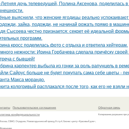
-Летняя дочь телеведущей, Полина Аксенова, поделилась в 
 внешности.
ёные выяснили, что женские ягодицы реально успокаивают
одожди, зайка, подожди, не начинай рожать прямо в машин
дя Сысоева честно признается: секрет её идеальной формы 
ительных программ.
рина кросс поделилась фото с отдыха и ответила хейтерам.
много нежности: Ирина Горбачева сделала причёску своей 
треча с бывшей!
брина карпентер выбыла из гонки за роль рапунцель в реме
йли Сайрус больше не будет покупать сама себе цветы - пе
анта Макса морандо.
кита кологривый расплакался после того, как его не взяли 
онтакты
Пользовательское соглашение
Обратная связь
олитика конфидециальности
Копирование разрешено при у
 Москва, СВАО, Отрадное, Нововладыкинский проезд 8 стр.4, Бизнес-центр «Красивый дом»,
 Владыкино