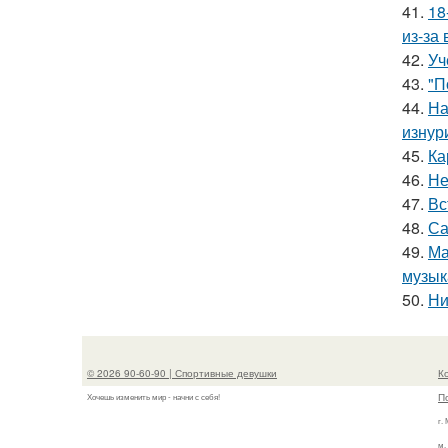
41.
18
из-за
42.
Уч
43.
"П
44.
На
изнур
45.
Ка
46.
Не
47.
Вс
48.
Са
49.
Ма
музык
50.
Ни
© 2026 90-60-90 | Спортивные девушки
К
П
Хочешь изменить мир - начни с себя!
г.
м.