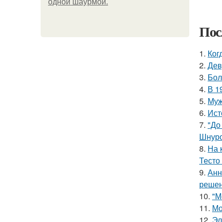
одной шаурмой.
Пос
1.
Ког
2.
Дев
3.
Бол
4.
В 1
5.
Муж
6.
Ист
7.
"До
Шнуро
8.
На 
Тесто
9.
Анн
решен
10.
"М
11.
Мо
12.
Эл