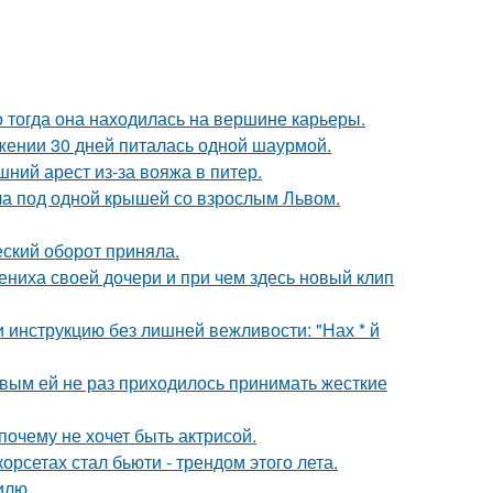
о тогда она находилась на вершине карьеры.
ении 30 дней питалась одной шаурмой.
ний арест из-за вояжа в питер.
ла под одной крышей со взрослым Львом.
ский оборот приняла.
ениха своей дочери и при чем здесь новый клип
 инструкцию без лишней вежливости: "Нах * й
овым ей не раз приходилось принимать жесткие
почему не хочет быть актрисой.
рсетах стал бьюти - трендом этого лета.
илю.