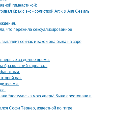
тавной гимнастикой:
вал брак с экс - солисткой Artik & Asti Севиль
ождения.
ла, что пережила сексуализированное
с выглядит сейчас и какой она была на заре
впервые за долгое время.
ла бразильский карнавал.
 фанатами.
второй раз.
одителями.
ла.
ала "постучись в мою дверь" была арестована в
ался Софи Тёрнер, известной по "игре