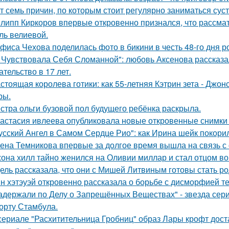
т семь причин, по которым стоит регулярно заниматься сус
липп Киркоров впервые откровенно признался, что рассматри
ль велиевой.
фиса Чехова поделилась фото в бикини в честь 48-го дня р
 Чувствовала Себя Сломанной": любовь Аксенова рассказа
ательство в 17 лет.
стоящая королева готики: как 55-летняя Кэтрин зета - Джон
ры.
стра ольги бузовой пол будущего ребёнка раскрыла.
астасия ивлеева опубликовала новые откровенные снимки 
усский Ангел в Самом Сердце Рио": как Ирина шейк покори
ена Темникова впервые за долгое время вышла на связь с
она хилл тайно женился на Оливии миллар и стал отцом во 
ель рассказала, что они с Мишей Литвиным готовы стать р
н хэтэуэй откровенно рассказала о борьбе с дисморфией те
адержали по Делу о Запрещённых Веществах" - звезда сери
орту Стамбула.
сериале "Расхитительница Гробниц" образ Лары крофт дост