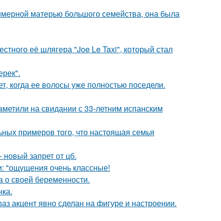
римерной матерью большого семейства, она была
стного её шлягера "Joe Le Taxi", который стал
ерек".
ет, когда ее волосы уже полностью поседели.
заметили на свидании с 33-летним испанским
ьных примеров того, что настоящая семья
 новый запрет от цб.
и: "ощущения очень классные!
а о своей беременности.
нка.
раз акцент явно сделан на фигуре и настроении.