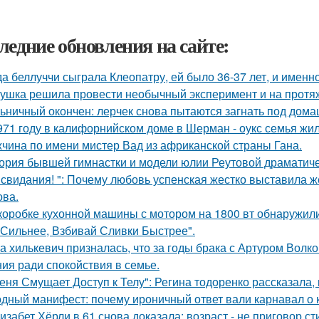
ледние обновления на сайте:
да беллуччи сыграла Клеопатру, ей было 36-37 лет, и именн
ушка решила провести необычный эксперимент и на протяж
ьничный окончен: лерчек снова пытаются загнать под домаш
971 году в калифорнийском доме в Шерман - оукс семья жи
чина по имени мистер Вад из африканской страны Гана.
ория бывшей гимнастки и модели юлии Реутовой драматиче
 свидания! ": Почему любовь успенская жестко выставила ж
ва.
коробке кухонной машины с мотором на 1800 вт обнаружили
 Сильнее, Взбивай Сливки Быстрее".
а хилькевич призналась, что за годы брака с Артуром Волк
ия ради спокойствия в семье.
еня Смущает Доступ к Телу": Регина тодоренко рассказала, 
дный манифест: почему ироничный ответ вали карнавал о ко
изабет Хёрли в 61 снова доказала: возраст - не приговор ст