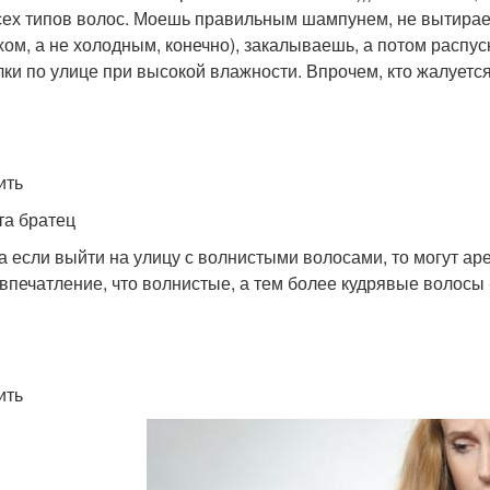
сех типов волос. Моешь правильным шампунем, не вытира
хом, а не холодным, конечно), закалываешь, а потом распус
лки по улице при высокой влажности. Впрочем, кто жалуется
ить
та братец
а если выйти на улицу с волнистыми волосами, то могут аре
 впечатление, что волнистые, а тем более кудрявые волосы
ить