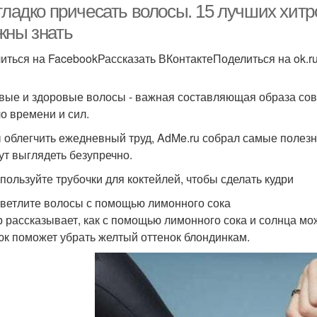
гладко причесать волосы. 15 лучших хитр
жны знать
иться на FacebookРассказать ВКонтактеПоделиться на ok.r
вые и здоровые волосы - важная составляющая образа сов
о времени и сил.
 облегчить ежедневный труд, AdMe.ru собрал самые полезн
ут выглядеть безупречно.
спользуйте трубочки для коктейлей, чтобы сделать кудри
светлите волосы с помощью лимонного сока
р рассказывает, как с помощью лимонного сока и солнца м
юк поможет убрать желтый оттенок блондинкам.