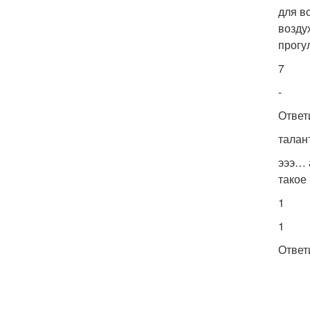
для в
возду
прогу
7
-
Ответ
талан
эээ… 
такое
1
1
Ответ