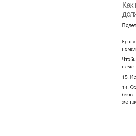
Как 
дол
Подел
Краси
немал
Чтобы
помог
15. И
14. О
блоге
же тр