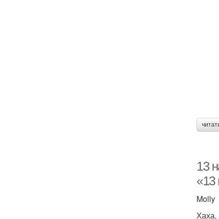
читат
13 
«13
Molly
Хаха.