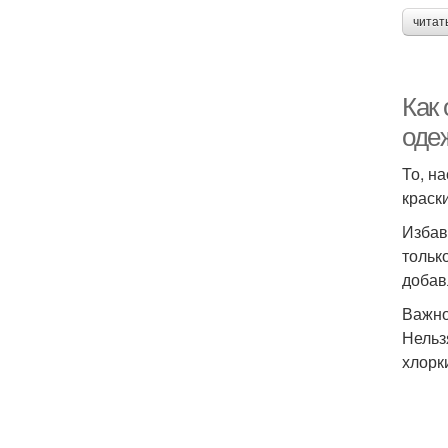
читат
Как 
оде
То, н
краск
Избав
тольк
добав
Важн
Нельз
хлорк