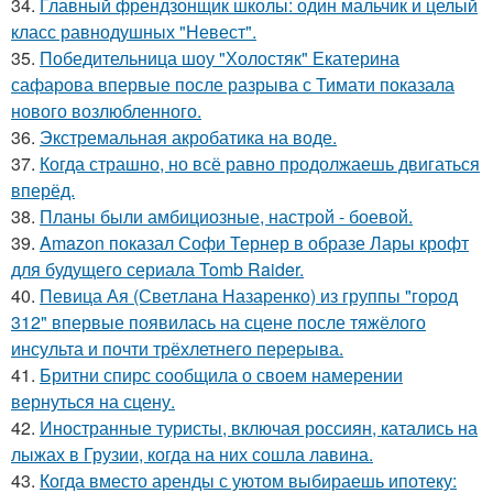
34.
Главный френдзонщик школы: один мальчик и целый
класс равнодушных "Невест".
35.
Победительница шоу "Холостяк" Екатерина
сафарова впервые после разрыва с Тимати показала
нового возлюбленного.
36.
Экстремальная акробатика на воде.
37.
Когда страшно, но всё равно продолжаешь двигаться
вперёд.
38.
Планы были амбициозные, настрой - боевой.
39.
Amazon показал Софи Тернер в образе Лары крофт
для будущего сериала Tomb Raider.
40.
Певица Ая (Светлана Назаренко) из группы "город
312" впервые появилась на сцене после тяжёлого
инсульта и почти трёхлетнего перерыва.
41.
Бритни спирс сообщила о своем намерении
вернуться на сцену.
42.
Иностранные туристы, включая россиян, катались на
лыжах в Грузии, когда на них сошла лавина.
43.
Когда вместо аренды с уютом выбираешь ипотеку: