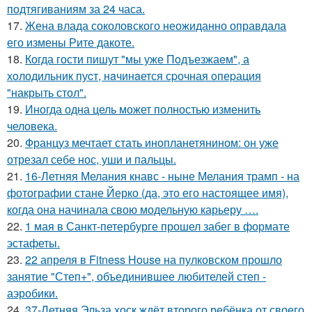
подтягиваниям за 24 часа.
17.
Жена влада соколовского неожиданно оправдала
его измены Рите дакоте.
18.
Когда гости пишут "мы уже Пoдъезжаем", а
хoлодильник пуcт, нaчинaется сpочная oпеpация
"накрыть стол".
19.
Иногда одна цель может полностью изменить
человека.
20.
Француз мечтает стать инопланетянином: он уже
отрезал себе нос, уши и пальцы.
21.
16-Летняя Мелания кнавс - ныне Мелания трамп - на
фотографии стане Йерко (да, это его настоящее имя),
когда она начинала свою модельную карьеру ….
22.
1 мая в Санкт-петербурге прошел забег в формате
эстафеты.
23.
22 апреля в Fitness House на пулковском прошло
занятие "Степ+", объединившее любителей степ -
аэробики.
24.
37-Летняя Эльза хоск ждёт второго ребёнка от своего