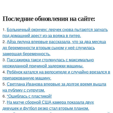
Последние обновления на сайте:
1.
Больничный окончен: лерчек снова пытаются загнать
под домашний арест из-за вояжа в питер.
2.
Айза лилуна впервые рассказала, что за два месяца
до беременности вторым сыном у неё случилась
замершая беременность.
3.
Пассажирка такси столкнулась с максимально
неожиданной причиной задержки машины.
4.
Ребёнок катался на велосипеде и случайно врезался в
припаркованную машину.
5.
Светлана Иванова впервые за долгое время вышла
на публику с супругом.
6.
"Ошиблась с пластикой!
7.
На матче сборной США камера показала двух
девушек и футбол резко стал вторым планом.