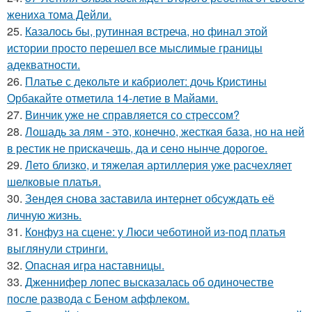
жениха тома Дейли.
25.
Казалось бы, рутинная встреча, но финал этой
истории просто перешел все мыслимые границы
адекватности.
26.
Платье с декольте и кабриолет: дочь Кристины
Орбакайте отметила 14-летие в Майами.
27.
Винчик уже не справляется со стрессом?
28.
Лошадь за лям - это, конечно, жесткая база, но на ней
в рестик не прискачешь, да и сено нынче дорогое.
29.
Лето близко, и тяжелая артиллерия уже расчехляет
шелковые платья.
30.
Зендея снова заставила интернет обсуждать её
личную жизнь.
31.
Конфуз на сцене: у Люси чеботиной из-под платья
выглянули стринги.
32.
Опасная игра наставницы.
33.
Дженнифер лопес высказалась об одиночестве
после развода с Беном аффлеком.