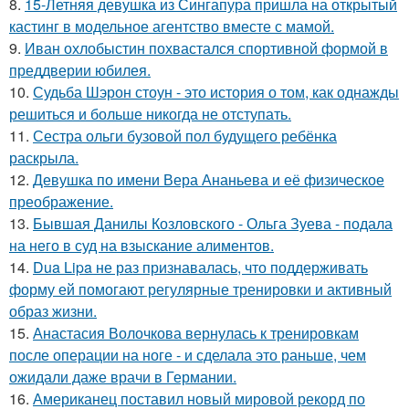
8.
15-Летняя девушка из Сингапура пришла на открытый
кастинг в модельное агентство вместе с мамой.
9.
Иван охлобыстин похвастался спортивной формой в
преддверии юбилея.
10.
Судьба Шэрон стоун - это история о том, как однажды
решиться и больше никогда не отступать.
11.
Сестра ольги бузовой пол будущего ребёнка
раскрыла.
12.
Девушка по имени Вера Ананьева и её физическое
преображение.
13.
Бывшая Данилы Козловского - Ольга Зуева - подала
на него в суд на взыскание алиментов.
14.
Dua Lipa не раз признавалась, что поддерживать
форму ей помогают регулярные тренировки и активный
образ жизни.
15.
Анастасия Волочкова вернулась к тренировкам
после операции на ноге - и сделала это раньше, чем
ожидали даже врачи в Германии.
16.
Американец поставил новый мировой рекорд по