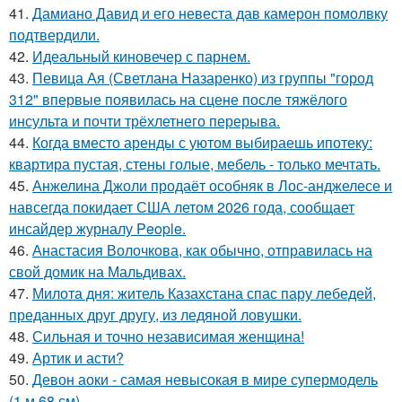
41.
Дамиано Давид и его невеста дав камерон помолвку
подтвердили.
42.
Идеальный киновечер с парнем.
43.
Певица Ая (Светлана Назаренко) из группы "город
312" впервые появилась на сцене после тяжёлого
инсульта и почти трёхлетнего перерыва.
44.
Когда вместо аренды с уютом выбираешь ипотеку:
квартира пустая, стены голые, мебель - только мечтать.
45.
Анжелина Джоли продаёт особняк в Лос-анджелесе и
навсегда покидает США летом 2026 года, сообщает
инсайдер журналу People.
46.
Анастасия Волочкова, как обычно, отправилась на
свой домик на Мальдивах.
47.
Милота дня: житель Казахстана спас пару лебедей,
преданных друг другу, из ледяной ловушки.
48.
Сильная и точно независимая женщина!
49.
Артик и асти?
50.
Девон аоки - самая невысокая в мире супермодель
(1 м 68 см).