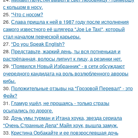
с кольцом в носу.
25.
"Что с носом?
26.
Слава пришла к ней в 1987 году после исполнения
самого известного её шлягера "Joe Le Taxi", который
стал началом певческой карьеры.
27.
"Do you Speak English?
28.
Представьте, жаркий день, ты вся потненькая и
растрёпанная, волосы липнут к лицу, а резинки нет.
29.
"Появился Новый Избранник" - в сети обсуждают
очередного кандидата на роль возлюбленного авроры
кибы.
30.
Положительные отзывы на "Грозовой Перевал" - это
Фейк?
31.
Гламур ушёл, не прощаясь - только стразы
осыпались по дороге.
32.
Дочь умы турман и Итана хоука, звезда сериала
"Очень Странные Дела" Майя хоук, вышла замуж.
33.
Кристина Орбакайте и ее повзрослевшая дочь