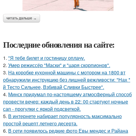
читать дальше →
Последние обновления на сайте:
1.
"Я тебе билет и гостиницу оплачу.
2.
Умер режиссёр "Маски" и "царя скорпионов".
3.
На коробке кухонной машины с мотором на 1800 вт
обнаружили инструкцию без лишней вежливости: "Нах *
й Тесто Сильнее, Взбивай Сливки Быстрее".
4.
Минск придумал по-настоящему атмосферный способ
провести вечер: каждый день в 22: 00 стартуют ночные
сап - прогулки с яркой подсветкой.
5.
В интернете набирает популярность максимально
простой рецепт летнего десерта.
6.
В сети появилось редкие фото Евы мендес и Райана