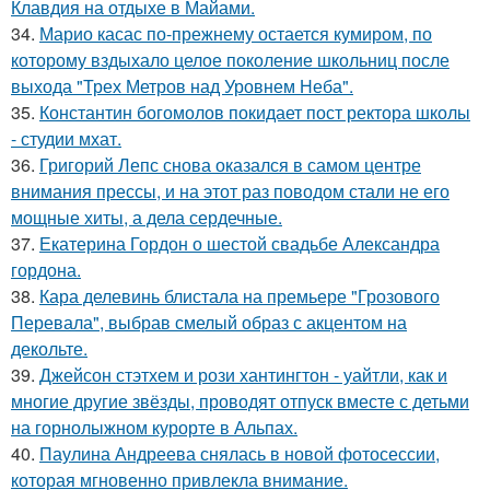
Клавдия на отдыхе в Майами.
34.
Марио касас по-прежнему остается кумиром, по
которому вздыхало целое поколение школьниц после
выхода "Трех Метров над Уровнем Неба".
35.
Константин богомолов покидает пост ректора школы
- студии мхат.
36.
Григорий Лепс снова оказался в самом центре
внимания прессы, и на этот раз поводом стали не его
мощные хиты, а дела сердечные.
37.
Екатерина Гордон о шестой свадьбе Александра
гордона.
38.
Кара делевинь блистала на премьере "Грозового
Перевала", выбрав смелый образ с акцентом на
декольте.
39.
Джейсон стэтхем и рози хантингтон - уайтли, как и
многие другие звёзды, проводят отпуск вместе с детьми
на горнолыжном курорте в Альпах.
40.
Паулина Андреева снялась в новой фотосессии,
которая мгновенно привлекла внимание.