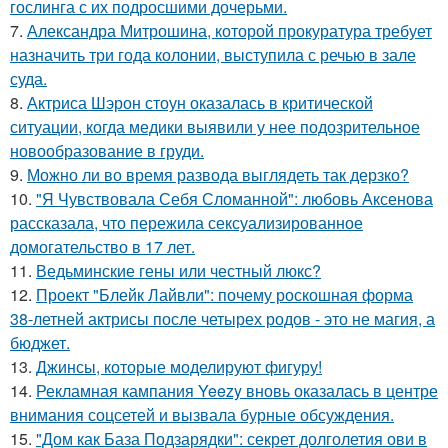
гослинга с их подросшими дочерьми.
7.
Александра Митрошина, которой прокуратура требует
назначить три года колонии, выступила с речью в зале
суда.
8.
Актриса Шэрон стоун оказалась в критической
ситуации, когда медики выявили у нее подозрительное
новообразование в груди.
9.
Можно ли во время развода выглядеть так дерзко?
10.
"Я Чувствовала Себя Сломанной": любовь Аксенова
рассказала, что пережила сексуализированное
домогательство в 17 лет.
11.
Ведьминские гены или честный люкс?
12.
Проект "Блейк Лайвли": почему роскошная форма
38-летней актрисы после четырех родов - это не магия, а
бюджет.
13.
Джинсы, которые моделируют фигуру!
14.
Рекламная кампания Yeezy вновь оказалась в центре
внимания соцсетей и вызвала бурные обсуждения.
15.
"Дом как База Подзарядки": секрет долголетия ови в