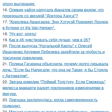
эпоху выгорания.
16.
Оливия уайлд напугала фанатов своим видом: что
произошло со звездой "Доктора Хауса"?
17.
"Королева Авангарда: Энн Хэтэуэй Покоряет Лондон
в Кутюре от Iris Van Herpen".
18.
"Ну вот, опять!
19.
Как в 45 чувствовать себя лучше, чем в 35?
20.
После выпуска "Натальной Карты" с Олесей
Иванченко Артемия Лебедева захейтили за грубость и
токсичное поведение.
21.
Полина Гагарина объяснила, почему долго скрывала
дочь: "Если бы Написали, что она не Такая, я бы Стояла
с Автоматом".
22.
Звезда комедии "Поймай Толстуху, Если Сможешь"
мелисса маккарти радует поклонников изменениями в
фигуре.
23.
Ловушка захлопнулась: когда самоуверенность
подводит.
24.
Михаил галустян вывел в свет любовницу - гримершу