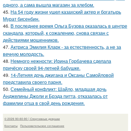
одного, а сама вышла магазин за хлебом.
45.
На 54 году жизни ушел казахский актер и богатырь
Мурат бисенбин.
46.
В последнее время Ольга Бузова оказалась в центре
скандала, который, к сожалению, снова связан с
действиями мошенников.
47.
Актриса Эмилия Кларк - за естественность, а не за
вечную молодость.
48.
Немного нежности: Ирина Горбачева сделала
причёску своей 94-летней бабушке.
49.
14-Летняя дочь джигана и Оксаны Самойловой
представила своего парня.
50.
Семейный конфликт: Шайло, младшая дочь
Анджелины Джоли и Брэда питта, отказалась от
фамилии отца в свой день рождения.
© 2026 90-60-90 | Спортивные девушки
Контакты
Пользовательское соглашение