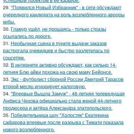
успешным проектом в её карьере.
29.
"Появился Новый Избранник" - в сети обсуждают
очередного кандидата на роль возлюбленного авроры
кибы.
30.
Гламур ушёл, не прощаясь - только стразы
осыпались по дороге.
31.
Необычная сцена в пункте выдачи заказов
растрогала очевидцев и быстро разлетелась по
соцсетям.
32.
В интернете активно обсуждают, как сильно 14-
летняя Блю айви похожа на свою маму Бейонсе.
33.
Экс - футболист сборной России Дмитрий Тарасов
второй месяц игнорирует налоговую.
34.
"Впервые Вышла Замуж" - 48-летняя телеведущая
Анфиса Чехова официально стала женой 44-летнего
продюсера и актёра Александра златопольского.
35.
Победительница шоу "Холостяк" Екатерина
сафарова впервые после разрыва с Тимати показала
нового возлюбленного.