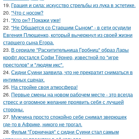
19.
Грация и сила: искусство стрельбы из лука в эстетике.
20.
"Что с носом?
21.
"Кто он? Покажи уже!
22.
"Не Общается со Старшим Сыном" - в сети осудили
Евгения Плющенко, который вычеркнул из своей жизни
старшего сына Егора.
23.
В сериале "Расхитительница Гробниц" образ Лары
крофт достался Софи Тёрнер, известной по "игре
престолов" и "людям икс".
24.
Сидни Суини заявила, что не прекратит сниматься в
интимных сценах.
25.
На стройке своя атмосфера!
26.
Первые смены на новом рабочем месте - это всегда
стресс и огромное желание проявить себя с лучшей
стороны.
27.
Мужчина просто спокойно себе снимал зверюшек
где-то в Африке, никого не трогал.
28.
Фильм "Горничная" с сидни Суини стал самым