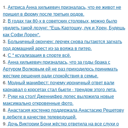
1.
Актриса Анна хилькевич призналась, что ее живот не
пришел в форму после третьих родов.
2.
В годах так 80-х в советских столовых, можно было
увидеть такой лозунг: "Ешь Картошку, лук и Хрен, Будешь
как Софи Лорен".
3.
Больничный окончен: лерчек снова пытаются загнать
под домашний арест из-за вояжа в питер.
4.
С * ксуализация в спорте всё.
5.
Анна хилькевич призналась, что за годы брака с
Артуром Волковым ей не раз приходилось принимать
жесткие решения ради спокойствия в семье.
6.
Модный манифест: почему ироничный ответ вали
карнавал о корсетах стал бьюти - трендом этого лета.
7.
Руки на стол! Дженнифер лопес выложила новые
максимально откровенные фото.
8.
Анастасия костенко поддержала Анастасию Решетову
в дебюте в качестве телеведущей.
9.
Дочь Виктории Бони жёстко ответила на все слухи о