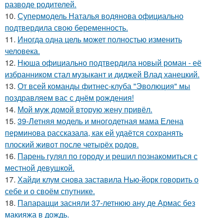
разводе родителей.
10.
Супермодель Наталья водянова официально
подтвердила свою беременность.
11.
Иногда одна цель может полностью изменить
человека.
12.
Нюша официально подтвердила новый роман - её
избранником стал музыкант и диджей Влад ханецкий.
13.
От всей команды фитнес-клуба "Эволюция" мы
поздравляем вас с днём рождения!
14.
Мой муж домой вторую жену привёл.
15.
39-Летняя модель и многодетная мама Елена
перминова рассказала, как ей удаётся сохранять
плоский живот после четырёх родов.
16.
Парень гулял по городу и решил познакомиться с
местной девушкой.
17.
Хайди клум снова заставила Нью-йорк говорить о
себе и о своём спутнике.
18.
Папарацци засняли 37-летнюю ану де Армас без
макияжа в дождь.