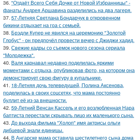
36.
"Отдаёт Всего Себя Дочке от Новой Избранницы" -
фанаты Андрея Аршавина разделились на два лагеря.
37.
57-Летняя Светлана Бондарчук в откровенном
бикини отдыхает на гоа с семьей.
38.
Брэдли Купер не явился на церемонию "Золотой
Глобус" - он предпочёл провести вечер с Джиджи хадид.
39.
Свежие кадры со съемок нового сезона сериала
"Молодежка".
40.
Валя карнавал недавно поделилась яркими
моментами с отдыха, опубликовав фото, на котором она
демонстрирует свою фигуру в купальнике.
41.
18-Летняя дочь телеведущей, Полина Аксенова,
поделилась в своих соцсетях, что мама постоянно
буллит её из-за внешности.
42.
59-Летний Венсан Кассель и его возлюбленная Нара
баптиста перестали скрывать лицо их маленького сына.
43.
До выхода фильма "Холоп" имя актрисы ольги
дибцевой знали единицы.
44.
В Ангарске мама оставила шестилетнего сына дома