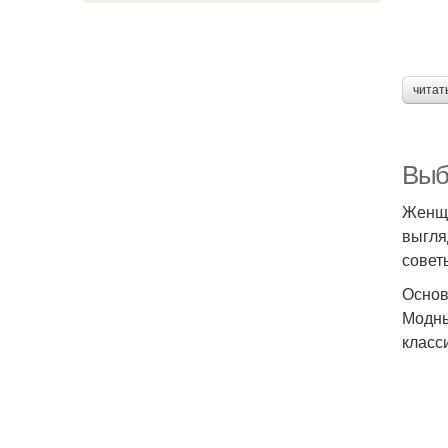
читат
Выб
Женщи
выгля
совет
Основ
Модны
класс