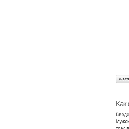
читат
Как
Введ
Мужск
тради