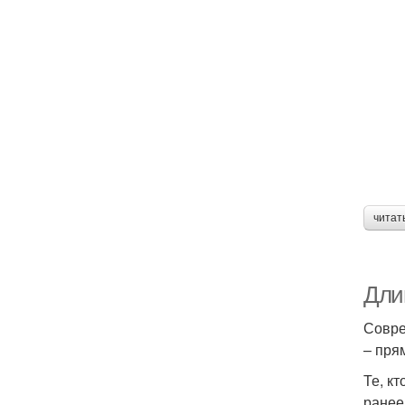
читат
Дли
Совре
– пря
Те, к
ранее