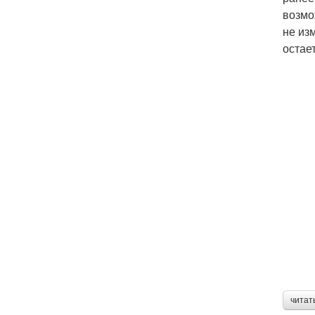
возмо
не из
остае
читат