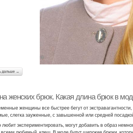
ь дальше →
на женских брюк. Какая длина брюк в мод
менные женщины все быстрее бегут от экстравагантности, 
мые, слегка зауженные, с завышенной или средней посадко
то любит экспериментировать, могут добавить в образ немно
 всеми любимый, клеш. В моде будут широкие брюки, котор