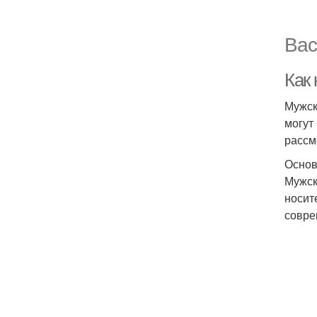
Вас
Как
Мужск
могут
рассм
Основ
Мужск
носит
совре