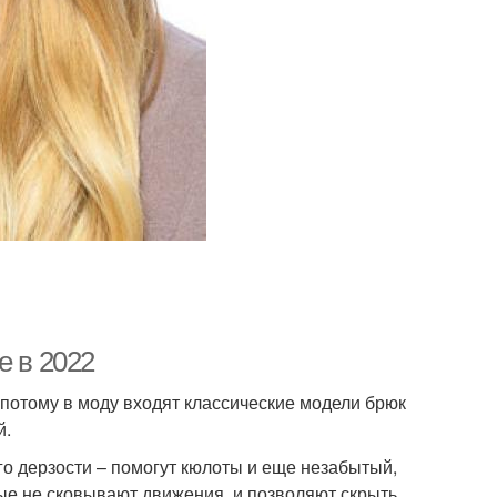
е в 2022
потому в моду входят классические модели брюк
й.
го дерзости – помогут кюлоты и еще незабытый,
ые не сковывают движения, и позволяют скрыть