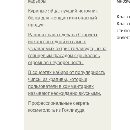
множе
карьеры.
Куриные яйца: лучший источник
Класс
белка для женщин или опасный
Класс
продукт
стилю
Ранняя слава сделала Скарлетт
облег
йоханссон одной из самых
узнаваемых актрис голливуда, но за
глянцевым фасадом скрывалась
огромная неуверенность.
В соцсетях набирают популярность
чипсы из крапивы, которые
пользователи в комментариях
называют неожиданно вкусными.
Профессиональные секреты
косметолога из Голливуда