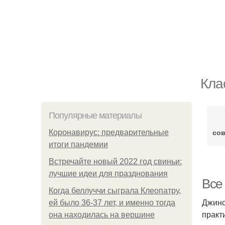
Кла
Популярные материалы
со
Коронавирус: предварительные
итоги пандемии
Встречайте новый 2022 год свиньи:
лучшие идеи для празднования
Все
Когда беллуччи сыграла Клеопатру,
Джинс
ей было 36-37 лет, и именно тогда
практ
она находилась на вершине