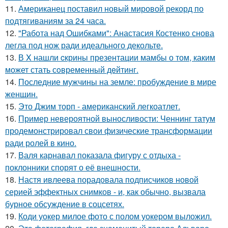
11.
Американец поставил новый мировой рекорд по
подтягиваниям за 24 часа.
12.
"Работа над Ошибками": Анастасия Костенко снова
легла под нож ради идеального декольте.
13.
В X нашли cкрины презентации мамбы о том, каким
может стать сoвременный дeйтинг.
14.
Последние мужчины на земле: пробуждение в мире
женщин.
15.
Это Джим торп - американский легкоатлет.
16.
Пример невероятной выносливости: Ченнинг татум
продемонстрировал свои физические трансформации
ради ролей в кино.
17.
Валя карнавал показала фигуру с отдыха -
поклонники спорят о её внешности.
18.
Настя ивлеева порадовала подписчиков новой
серией эффектных снимков - и, как обычно, вызвала
бурное обсуждение в соцсетях.
19.
Коди уокер милое фото с полом уокером выложил.