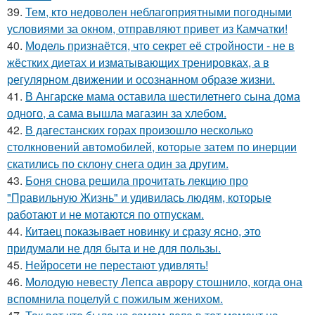
39.
Тем, кто недоволен неблагоприятными погодными
условиями за окном, отправляют привет из Камчатки!
40.
Модель признаётся, что секрет её стройности - не в
жёстких диетах и изматывающих тренировках, а в
регулярном движении и осознанном образе жизни.
41.
В Ангарске мама оставила шестилетнего сына дома
одного, а сама вышла магазин за хлебом.
42.
В дагестанских горах произошло несколько
столкновений автомобилей, которые затем по инерции
скатились по склону снега один за другим.
43.
Боня снова решила прочитать лекцию про
"Правильную Жизнь" и удивилась людям, которые
работают и не мотаются по отпускам.
44.
Китаец показывает новинку и сразу ясно, это
придумали не для быта и не для пользы.
45.
Нейросети не перестают удивлять!
46.
Молодую невесту Лепса аврору стошнило, когда она
вспомнила поцелуй с пожилым женихом.