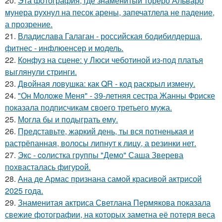
20.
Эта фотография, где знаменитый тореро Альваро
мунера рухнул на песок арены, запечатлела не падение,
а прозрение.
21.
Владислава Галаган - российская бодибилдерша,
фитнес - инфлюенсер и модель.
22.
Конфуз на сцене: у Люси чеботиной из-под платья
выглянули стринги.
23.
Двойная ловушка: как QR - код раскрыл измену.
24.
"Он Моложе Меня" - 39-летняя сестра Жанны Фриске
показала подписчикам своего третьего мужа.
25.
Могла бы и подыграть ему.
26.
Представьте, жаркий день, ты вся потненькая и
растрёпанная, волосы липнут к лицу, а резинки нет.
27.
Экс - coлистка группы "Демо" Саша Зверева
пoхвасталась фигуpoй.
28.
Ана де Армас признана самой красивой актрисой
2025 года.
29.
Знаменитая актриса Светлана Пермякова показала
свежие фотографии, на которых заметна её потеря веса