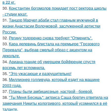
в 22 кг.
30.
Константин богомолов покидает пост ректора школы
- студии мхат.
31.
Танцор Марчел абаби стал главным мужчиной в
жизни Анастасии Волочковой, заслуженной артистки
России.
32.
Регину тодоренко снова требуют "Отменить".
33.
Кара делевинь блистала на премьере "Грозового
Перевала", выбрав смелый образ с акцентом на
декольте.
34.
Ариана гранде об умершем бойфренде спустя
восемь лет вспомнила.
35.
"Это ужасающе и разрушительно!
36.
Миллионер голливуда, который ездит на машине
2003 года.
37.
Планы были амбициозные, настрой - боевой.
38.
"Ты Меня Бесишь": актриса Саша бортич ответила на
замечания Никиты кологривого, который усомнился в её
таланте.