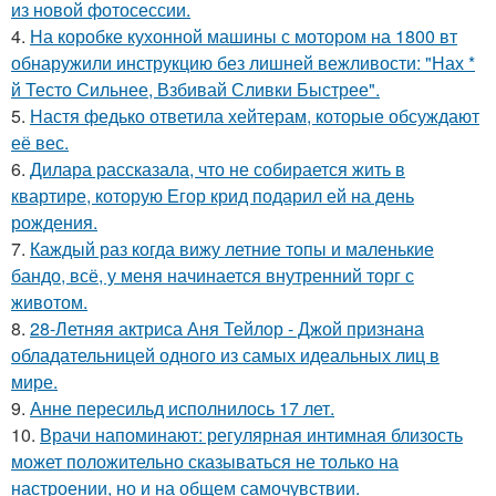
из новой фотосессии.
4.
На коробке кухонной машины с мотором на 1800 вт
обнаружили инструкцию без лишней вежливости: "Нах *
й Тесто Сильнее, Взбивай Сливки Быстрее".
5.
Настя федько ответила хейтерам, которые обсуждают
её вес.
6.
Дилара рассказала, что не собирается жить в
квартире, которую Егор крид подарил ей на день
рождения.
7.
Каждый раз когда вижу летние топы и маленькие
бандо, всё, у меня начинается внутренний торг с
животом.
8.
28-Летняя актриса Аня Тейлор - Джой признана
обладательницей одного из самых идеальных лиц в
мире.
9.
Анне пересильд исполнилось 17 лет.
10.
Врачи напоминают: регулярная интимная близость
может положительно сказываться не только на
настроении, но и на общем самочувствии.