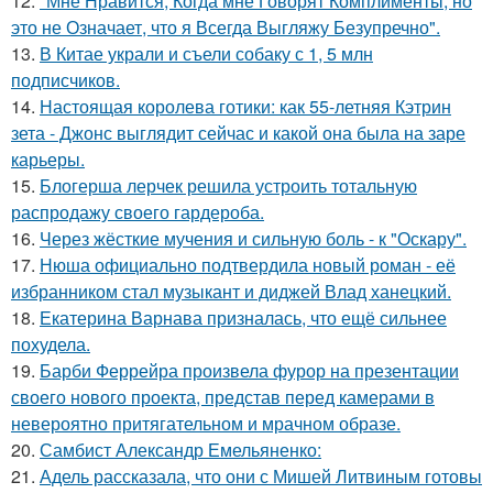
12.
"Мне Нравится, Когда мне Говорят Комплименты, но
это не Означает, что я Всегда Выгляжу Безупречно".
13.
В Китае украли и съели собаку с 1, 5 млн
подписчиков.
14.
Настоящая королева готики: как 55-летняя Кэтрин
зета - Джонс выглядит сейчас и какой она была на заре
карьеры.
15.
Блогерша лерчек решила устроить тотальную
распродажу своего гардероба.
16.
Через жёсткие мучения и сильную боль - к "Оскару".
17.
Нюша официально подтвердила новый роман - её
избранником стал музыкант и диджей Влад ханецкий.
18.
Екатерина Варнава призналась, что ещё сильнее
похудела.
19.
Барби Феррейра произвела фурор на презентации
своего нового проекта, представ перед камерами в
невероятно притягательном и мрачном образе.
20.
Самбист Александр Емельяненко:
21.
Адель рассказала, что они с Мишей Литвиным готовы