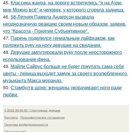
45.
Классика жанра, на дороге встретились "я на Ауди,
мне Можно всё" и человек, у которого сгорела задница.
46.
58-Летняя Памела Андерсон вызвала
неоднозначную реакцию своим новым образом, заявив,
что "Красота - Понятие Субъективное".
47.
Парень поделился гениальным лайфхаком, как
положить руку на ногу девушке на свидании.
48.
Девушке ампутировали руку после неосторожного
использование фена.
49.
Майли Сайрус больше не будет покупать сама себе
цветы - певица выходит замуж за своего возлюбленного,
музыканта Макса морандо.
50.
Стамбул в шоке: женщины укорачивают ноги ради
любви.
© 2026 90-60-90 | Спортивные девушки
Контакты
Пользовательское соглашение
Политика конфидециальности
Обратная связь