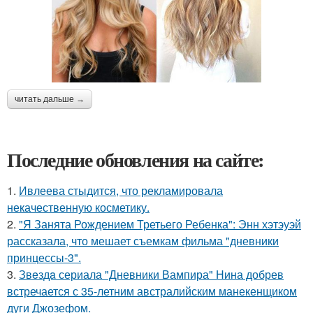
читать дальше →
Последние обновления на сайте:
1.
Ивлеева стыдится, что рекламировала
некачественную косметику.
2.
"Я Занята Рождением Третьего Ребенка": Энн хэтэуэй
рассказала, что мешает съемкам фильма "дневники
принцессы-3".
3.
Звeздa сериала "Дневники Вампира" Нина добрев
встречается с 35-летним австралийским манекенщиком
дуги Джозефом.