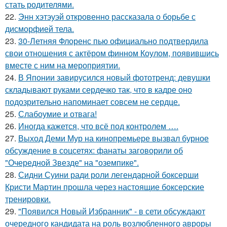
стать родителями.
22.
Энн хэтэуэй откровенно рассказала о борьбе с
дисморфией тела.
23.
30-Летняя Флоренс пью официально подтвердила
свои отношения с актёром финном Коулом, появившись
вместе с ним на мероприятии.
24.
В Японии завирусился новый фототренд: девушки
складывают руками сердечко так, что в кадре оно
подозрительно напоминает совсем не сердце.
25.
Слабоумие и отвага!
26.
Иногда кажется, что всё под контролем ….
27.
Выход Деми Мур на кинопремьере вызвал бурное
обсуждение в соцсетях: фанаты заговорили об
"Очередной Звезде" на "оземпике".
28.
Сидни Суини ради роли легендарной боксерши
Кристи Мартин прошла через настоящие боксерские
тренировки.
29.
"Появился Новый Избранник" - в сети обсуждают
очередного кандидата на роль возлюбленного авроры