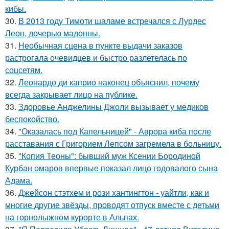
кибы.
30.
В 2013 году Тимоти шаламе встречался с Лурдес
Леон, дочерью мадонны.
31.
Необычная сцена в пункте выдачи заказов
растрогала очевидцев и быстро разлетелась по
соцсетям.
32.
Леонардо ди каприо наконец объяснил, почему
всегда закрывает лицо на публике.
33.
Здоровье Анджелины Джоли вызывает у медиков
беспокойство.
34.
"Оказалась под Капельницей" - Аврора киба после
расставания с Григорием Лепсом загремела в больницу.
35.
"Копия Теоны": бывший муж Ксении Бородиной
Курбан омаров впервые показал лицо годовалого сына
Адама.
36.
Джейсон стэтхем и рози хантингтон - уайтли, как и
многие другие звёзды, проводят отпуск вместе с детьми
на горнолыжном курорте в Альпах.