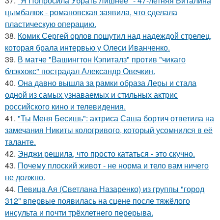
37.
"Я Попросила Убрать Лишнее" - 47-летняя Виталина
цымбалюк - романовская заявила, что сделала
пластическую операцию.
38.
Комик Сергей орлов пошутил над надеждой стрелец,
которая брала интервью у Олеси Иванченко.
39.
В матче "Вашингтон Кэпиталз" против "чикаго
блэкхокс" пострадал Александр Овечкин.
40.
Она давно вышла за рамки образа Леры и стала
одной из самых узнаваемых и стильных актрис
российского кино и телевидения.
41.
"Ты Меня Бесишь": актриса Саша бортич ответила на
замечания Никиты кологривого, который усомнился в её
таланте.
42.
Энджи решила, что просто кататься - это скучно.
43.
Почему плоский живот - не норма и тело вам ничего
не должно.
44.
Певица Ая (Светлана Назаренко) из группы "город
312" впервые появилась на сцене после тяжёлого
инсульта и почти трёхлетнего перерыва.