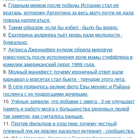
4.
Главным мемом после победы Испании стал её
вратарь, которому Аргентина за весь матч почти не дала
повода напрягаться.
5.
Таким образом, если бы избил - было бы видно.
6.
Екатерина андреева пьёт кровь ради молодости -
буквально.
7.
Актриса Дженнифер кулидж обрела мировую
известность после исполнения роли мамы стиффлера в
комедии американский пирог 1999 года.
8.
Модный манифест: почему ироничный ответ вали
карнавал о корсетах стал бьюти - трендом этого лета.
9.
В сети появилось редкие фото Евы мендес и Райана
гослинга с их подросшими дочерьми.
10.
Учёные заявили, что добавки с омега - 3 не улучшают
память и работу мозга у большинства здоровых людей
так заметно, как считалось раньше.
11.
Против фильтров и пластики: почему честный
пляжный лук ди девлин расколол интернет - сообщества.