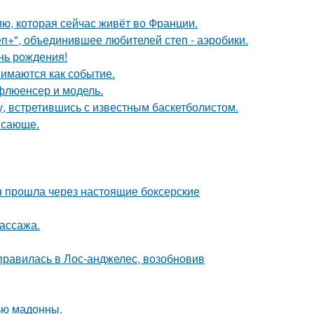
ю, которая сейчас живёт во Франции.
еп+", объединившее любителей степ - аэробики.
нь рождения!
имаются как событие.
флюенсер и модель.
, встретившись с известным баскетболистом.
ясающе.
н прошла через настоящие боксерские
массажа.
правилась в Лос-анджелес, возобновив
ью мадонны.