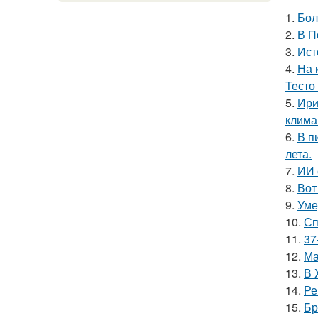
1.
Бол
2.
В П
3.
Ист
4.
На 
Тесто
5.
Ири
клима
6.
В п
лета.
7.
ИИ 
8.
Вот
9.
Уме
10.
Сп
11.
37
12.
Ма
13.
В 
14.
Ре
15.
Бр