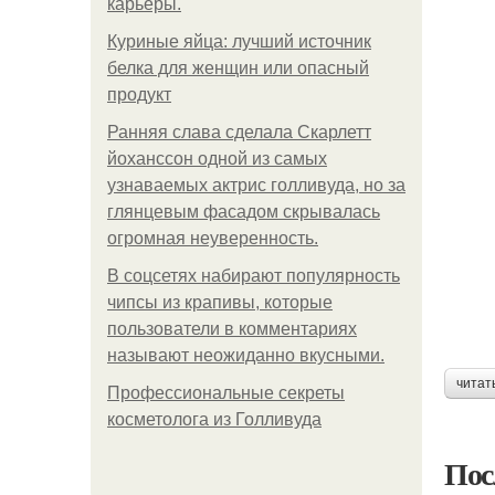
карьеры.
Куриные яйца: лучший источник
белка для женщин или опасный
продукт
Ранняя слава сделала Скарлетт
йоханссон одной из самых
узнаваемых актрис голливуда, но за
глянцевым фасадом скрывалась
огромная неуверенность.
В соцсетях набирают популярность
чипсы из крапивы, которые
пользователи в комментариях
называют неожиданно вкусными.
читат
Профессиональные секреты
косметолога из Голливуда
Пос