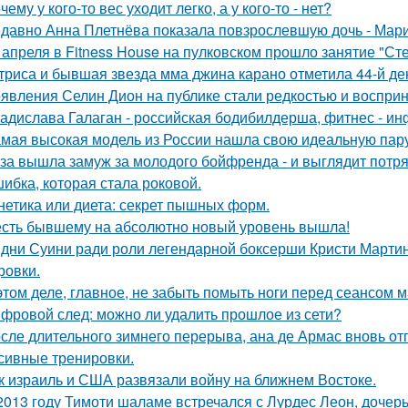
чему у кого-то вес уходит легко, а у кого-то - нет?
давно Анна Плетнёва показала повзрослевшую дочь - Мари
 апреля в Fitness House на пулковском прошло занятие "Ст
триса и бывшая звезда мма джина карано отметила 44-й де
явления Селин Дион на публике стали редкостью и восприн
адислава Галаган - российская бодибилдерша, фитнес - ин
мая высокая модель из России нашла свою идеальную пару
за вышла замуж за молодого бойфренда - и выглядит потр
ибка, которая стала роковой.
нетика или диета: секрет пышных форм.
сть бывшему на абсолютно новый уровень вышла!
дни Суини ради роли легендарной боксерши Кристи Марти
ровки.
этом деле, главное, не забыть помыть ноги перед сеансом 
фровой след: можно ли удалить прошлое из сети?
сле длительного зимнего перерыва, ана де Армас вновь от
сивные тренировки.
к израиль и США развязали войну на ближнем Востоке.
2013 году Тимоти шаламе встречался с Лурдес Леон, дочер