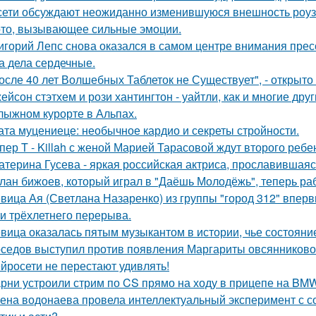
сети обсуждают неожиданно изменившуюся внешность роузи 
то, вызывающее сильные эмоции.
игорий Лепс снова оказался в самом центре внимания пресс
 а дела сердечные.
осле 40 лет Волшебных Таблеток не Существует", - открыто
ейсон стэтхем и рози хантингтон - уайтли, как и многие дру
лыжном курорте в Альпах.
ата муцениеце: необычное кардио и секреты стройности.
пер T - Killah с женой Марией Тарасовой ждут второго ребе
атерина Гусева - яркая российская актриса, прославившаяс
лан бижоев, который играл в "Даёшь Молодёжь", теперь ра
вица Ая (Светлана Назаренко) из группы "город 312" вперв
ти трёхлетнего перерыва.
вица оказалась пятым музыкантом в истории, чье состоян
седов выступил против появления Маргариты овсянниково
йросети не перестают удивлять!
рни устроили стрим по CS прямо на ходу в прицепе на BMW
ена водонаева провела интеллектуальный эксперимент с с