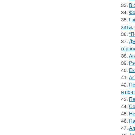
33.
В 
34.
Фо
35.
Гр
хиты,
36.
"П
37.
Дж
горно
38.
Аг
39.
Рэ
40.
Ек
41.
Ас
42.
Пе
и поч
43.
Пе
44.
Со
45.
Не
46.
Па
47.
Ал