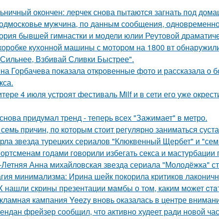
ьничный окончен: лерчек снова пытаются загнать под домаш
одмосковье мужчина, по данным сообщения, одновременно
ория бывшей гимнастки и модели юлии Реутовой драматиче
коробке кухонной машины с мотором на 1800 вт обнаружили
 Сильнее, Взбивай Сливки Быстрее".
на Горбачева показала откровенные фото и рассказала о 
кса.
итере 4 июля устроят фестиваль Milf и в сети его уже окре
снова придумал тренд - теперь всех "Зажимает" в метро.
 семь причин, по которым стоит регулярно заниматься суст
рла звезда турецких сериалов "Клюквенный Щербет" и "семь
ортсменам годами говорили избегать секса и мастурбации 
-Летняя Анна михайловская звезда сериала "Молодёжка" ст
гия минимализма: Ирина шейк покорила критиков лаконичн
X нашли скрины презентации мaмбы о том, каким может cтa
кламная кампания Yeezy вновь оказалась в центре вниман
ендан фрейзер сообщил, что активно худеет ради новой час