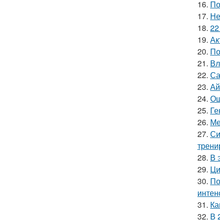
16.
По
17.
Не
18.
22
19.
Ак
20.
По
21.
Вл
22.
Са
23.
Ай
24.
Ош
25.
Ге
26.
Ме
27.
Си
трени
28.
В 
29.
Ци
30.
По
интен
31.
Ка
32.
В 