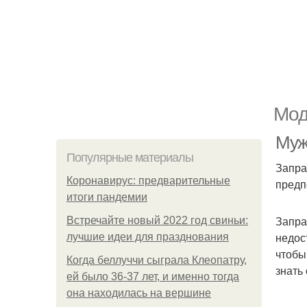
Мод
Муж
Популярные материалы
Запра
Коронавирус: предварительные
предп
итоги пандемии
Запра
Встречайте новый 2022 год свиньи:
недос
лучшие идеи для празднования
чтобы
Когда беллуччи сыграла Клеопатру,
знать
ей было 36-37 лет, и именно тогда
она находилась на вершине