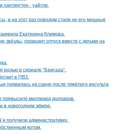
хантингтон - уайтли.
ы, и на этот раз поводом стали не его мощные
 заявила Екатерина Климова.
гие звёзды, проводят отпуск вместе с детьми на
нка.
я ролью в сериале "Бригада".
ботает в ПВЗ.
ые появилась на сцене после тяжёлого инсульта
ие превысило миллиард долларов.
и в новогоднем эфире.
 и получили административку.
обственным котом.