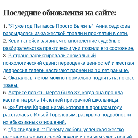
Последние обновления на сайте:
1.
"Я уже год Пытаюсь Просто Выжить": Анна седокова
разрыдалась из-за жесткой травли и проклятий в сети.
2.
Кевин спейси заявил, что многолетние судебные
разбирательства практически уничтожили его состояние.
3.
В стране зафиксировали аномальный
психологический сдвиг: переоценка ценностей и жесткая
депрессия теперь настигают парней на 10 лет раньше.
4.
Оказалось, летом можно нормально поднять на покосе
травы.
5.
Актрисе плаксы мертл было 37, когда она прошла
кастинг на роль 14-летней призрачной школьницы.
6.
33-Летняя Карина нигай, которая в прошлом году
рассталась с Ильёй Гореловым, раскрыла подробности
их абьюзивных отношений.
7.
"До свидания! ": Почему любовь успенская жестко
выставила жениха своей дочери и при чем здесь новый