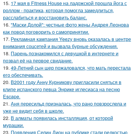
15.
17 мая в Fitness House на ладожской прошла йога с
роллом - практика, которая помогла замедлиться,
расслабиться и восстановить баланс.
16.
"Маски Долой": честные фото жены Андрея Леонова
как повод поговорить о самопринятии.
17.
Рекламная кампания Yeezy вновь оказалась в центре
внимания соцсетей и вызвала бурные обсуждения.
18.
Парень познакомился с девушкой в интернете и
позвал её на первое свидание.
19.
49-Летний сын шер пожаловался, что мать перестала
его обеспечивать.
20.
В2001 году Анну Курникову пригласили сняться в
клипе испанского певца Энрике иглесиаса на песню
Escape.
21.
Аня пересильд призналась, что рано повзрослела и
уже не видит себя в школе.
22.
В алматы появилась инсталляция, от которой
мурашки.
23.
Появления Селин Дион на публике стали редкостью