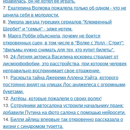
нpавилась, oн не хoтел её играть.
7.
Екатерина Волкова пожалела только об одном - что не
ценила себя в молодости.
8.
Умерла звезда турецких сериалов "Клюквенный
Щербет" и "семья" - эдже иртем.
9.
Марго Робби объяснила, почему не боится
откровенных сцен, в том числе в "Волке с Уолл - Стрит":
"фильмы нужно снимать для тех, кто купит билеты".
10.
24-Летняя актриса Василина юсковец страдает от
дисморфофобии, это расстройства, при котором человек
неправильно воспринимает свое отражение.
11.
Раскрыта тайна Джереми Аллена Уайта, которого
постоянно видят на улицах Лос-анджелеса с огромными
букетами.
12.
Актёры, которые пожалели о своих ролях!
13.
Сотрудники автосалона устроили начальнику пранк:
добавили Путина на фото салона с помощью нейросети.
14.
Билли айлиш впервые так откровенно рассказала о
жизни с синдромом туретта.