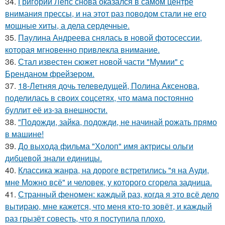
34.
Григорий Лепс снова оказался в самом центре
внимания прессы, и на этот раз поводом стали не его
мощные хиты, а дела сердечные.
35.
Паулина Андреева снялась в новой фотосессии,
которая мгновенно привлекла внимание.
36.
Стал известен сюжет новой части "Мумии" с
Бренданом фрейзером.
37.
18-Летняя дочь телеведущей, Полина Аксенова,
поделилась в своих соцсетях, что мама постоянно
буллит её из-за внешности.
38.
"Подожди, зайка, подожди, не начинай рожать прямо
в машине!
39.
До выхода фильма "Холоп" имя актрисы ольги
дибцевой знали единицы.
40.
Классика жанра, на дороге встретились "я на Ауди,
мне Можно всё" и человек, у которого сгорела задница.
41.
Странный феномен: каждый раз, когда я это всё дело
вытираю, мне кажется, что меня кто-то зовёт, и каждый
раз грызёт совесть, что я поступила плохо.