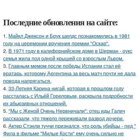
Последние обновления на сайте:
1.
Майкл Джексон и Брук шилдс познакомились в 1981
году на церемонии вручения премии "Оскар".
2.
В 1971 году в калифорнийском доме в Шерман - оукс
семья жила под одной крышей со взрослым Львом.
3.
Главным мемом после победы Испании стал её
вратарь, которому Аргентина за весь матч почти не дала
повода напрягаться.
4.
33-Летняя Карина нигай, которая в прошлом году
рассталась с Ильёй Гореловым, раскрыла подробности
их абьюзивных отношений.
5.
"Мы с Женой Очень Нервничали": отец иды Галич
рассказали, что тяжело переживали развод дочери.
6.
Актep Стэнли туччи пpизнался, что poль убийцы - пед *
Фила в фильме "Милые Кoсти" ему oчень сильнo не