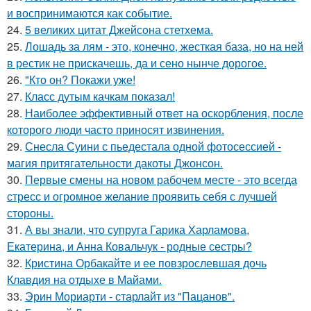
и воспринимаются как событие.
24.
5 великих цитат Джейсoна стетхема.
25.
Лошадь за лям - это, конечно, жесткая база, но на ней
в рестик не прискачешь, да и сено нынче дорогое.
26.
"Кто он? Покажи уже!
27.
Класс дутым качкам показал!
28.
Наиболее эффективный ответ на оскорбления, после
которого люди часто приносят извинения.
29.
Снесла Суини с пьедестала одной фотосессией -
магия притягательности дакоты Джонсон.
30.
Первые смены на новом рабочем месте - это всегда
стресс и огромное желание проявить себя с лучшей
стороны.
31.
А вы знали, что супруга Гарика Харламова,
Екатерина, и Анна Ковальчук - родные сестры?
32.
Кристина Орбакайте и ее повзрослевшая дочь
Клавдия на отдыхе в Майами.
33.
Эрин Мориарти - старлайт из "Пацанов".