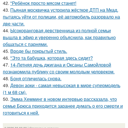
42.
"Ребёнок просто мясом станет!
43.
Пьяная москвичка устроила жёсткое ДТП на Мкад,
пытаясь уйти от полиции, её автомобиль разорвало на
две части.
44.
Ысокоранговая девственница из полной семьи
вышла в эфир и уверенно объяснила, как правильно
общаться с парнями.
45.
Вроде бы покрытый стиль.
46.
"Это та бабушка, которая здесь сидит?
47.
14-Летняя дочь джигана и Оксаны Самойловой
познакомила публику со своим молодым человеком.
48.
Боня отличилась снова.
49.
Девон аоки - самая невысокая в мире супермодель
(1 м 68 см).
50.
Эмма Хемминг в новом интервью рассказала, что
семье Брюса приходится заранее думать о его смерти и
готовиться к ней.