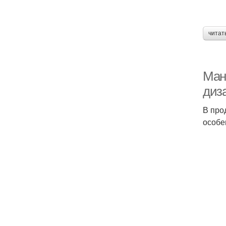
читат
Ман
диз
В про
особе