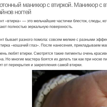
маникюр
втиркой
отонный маникюр с втиркой. Маникюр с в
айнов ногтей
нт «втирка» — это мельчайшие частички блесток, слюды, к
никюр с втиранием
Зеркальный маникюр
Ма
дают полностью зеркальную поверхность.
нт бывает разного помола: совсем мелкие с разными эффек
втирка «кошачий глаз». После нанесения, прикладываем маг
чень любят втирки. Смотрятся такие пигменты очень красив
на. Но многие мастера боятся их делать так как при носке 
ит от перекрытия и закрепления самой втирки.