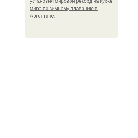
установил мировой рекорд на кубке
мира по зимнему плаванию в
Аргентине.