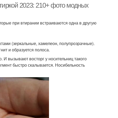
тиркой 2023: 210+ фото модных
оторые при втирании встраиваются одна в другую
товый маникюр
Мраморный маникюр
тами (зеркальные, хамелеон, полупрозрачные).
нит и образуется полоса.
о. И вызывают восторг у носительниц такого
пигмент быстро скалывается. Носибельность