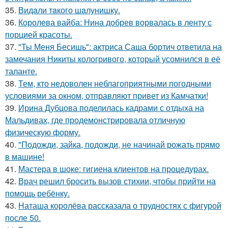
35.
Видaли тaкого шaлунишку.
36.
Королева вайба: Нина добрев ворвалась в ленту с
порцией красоты.
37.
"Ты Меня Бесишь": актриса Саша бортич ответила на
замечания Никиты кологривого, который усомнился в её
таланте.
38.
Тем, кто недоволен неблагоприятными погодными
условиями за окном, отправляют привет из Камчатки!
39.
Ирина Дубцова поделилась кадрами с отдыха на
Мальдивах, где продемонстрировала отличную
физическую форму.
40.
"Подожди, зайка, подожди, не начинай рожать прямо
в машине!
41.
Мастера в шоке: гигиена клиентов на процедурах.
42.
Врач решил бросить вызов стихии, чтобы прийти на
помощь ребёнку.
43.
Наташа королёва рассказала о трудностях с фигурой
после 50.