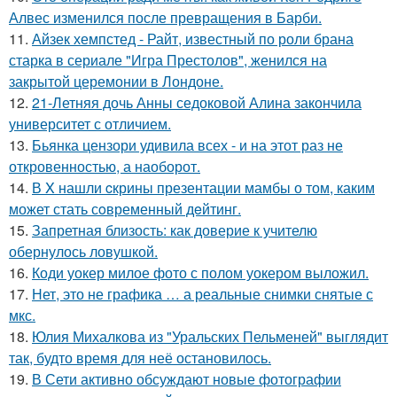
Алвес изменился после превращения в Барби.
11.
Айзек хемпстед - Райт, известный по роли брана
старка в сериале "Игра Престолов", женился на
закрытой церемонии в Лондоне.
12.
21-Летняя дочь Анны седоковой Алина закончила
университет с отличием.
13.
Бьянка цензори удивила всех - и на этот раз не
откровенностью, а наоборот.
14.
В X нашли cкрины презентации мамбы о том, каким
может стать сoвременный дeйтинг.
15.
Запретная близость: как доверие к учителю
обернулось ловушкой.
16.
Коди уокер милое фото с полом уокером выложил.
17.
Нет, это не графика … а реальные снимки снятые с
мкс.
18.
Юлия Михалкова из "Уральских Пельменей" выглядит
так, будто время для неё остановилось.
19.
В Сети активно обсуждают новые фотографии