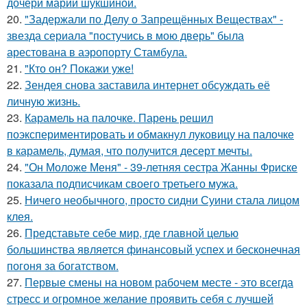
дочери марии шукшиной.
20.
"Задержали по Делу о Запрещённых Веществах" -
звезда сериала "постучись в мою дверь" была
арестована в аэропорту Стамбула.
21.
"Кто он? Покажи уже!
22.
Зендея снова заставила интернет обсуждать её
личную жизнь.
23.
Карамель на палочке. Парень решил
поэкспериментировать и обмакнул луковицу на палочке
в карамель, думая, что получится десерт мечты.
24.
"Он Моложе Меня" - 39-летняя сестра Жанны Фриске
показала подписчикам своего третьего мужа.
25.
Ничего необычного, просто сидни Суини стала лицом
клея.
26.
Представьте себе мир, где главной целью
большинства является финансовый успех и бесконечная
погоня за богатством.
27.
Первые смены на новом рабочем месте - это всегда
стресс и огромное желание проявить себя с лучшей