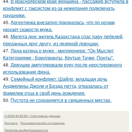
44.
В красноярском крае женщина - пассажир вступила в
конфликт с таксистом из-за нежелания подключать
наушники.
45.
Аргентинка внезапно призналась, что по ночам
нюхает скакости мужа.
46.
Милота дня: житель Казахстана спас пару лебедей,
преданных друг другу, из ледяной ловушки.
47.
Лена катина о муже - миллионере: "Он Мыслит
Категориями - Бриллианты, Крутые Тачки, Понты".
48.
Девушке ампутировали руку после неосторожного
использование фена.
49.
Семейный конфликт: Шайло, младшая дочь
Анджелины Джоли и Брэда питта, отказалась от
фамилии отца в свой день рождения.
50.
Пустота не сохраняется в священных местах.
© 2026 90-60-90 | Спортивные девушки
Контакты
Пользовательское соглашение
Политика конфидециальности