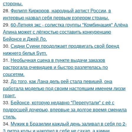
стороны.
28.
Филипп Киркоров, народный артист России, в
интервью назвал себя первым рэпером страны.
29.
60-Летняя экс - солистка группы "Комбинация" Алёна
Апина может с лёгкостью составить конкуренцию
Бейонсе и Джей Ло.
30.
Сидни Суини продолжает продвигать свой бренд
нижнего белья Syrn.
31.
Необычная сцена в пункте выдачи заказов
растрогала очевидцев и быстро разлетелась по
соцсетям.
32.
До того, как Лана дель рей стала певицей, она
работала моделью под своим настоящим именем лиззи
грант.
33.
Бейонсе, которую недавно "Перепутали" с её с
подросшей дочерью, впервые за долгое время сменила
стиль.
34.
Мужик в Бразилии каждый день заливал в себя по 2-
3 литра колы и накопил в себе не сахар, а камни.