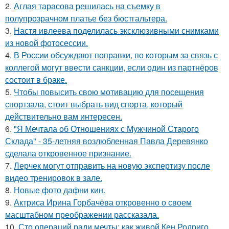
2.
Аглая тарасова решилась на съемку в
полупрозрачном платье без бюстгальтера.
3.
Настя ивлеева поделилась эксклюзивными снимками
из новой фотосессии.
4.
В России обсуждают поправки, по которым за связь с
коллегой могут ввести санкции, если один из партнёров
состоит в браке.
5.
Чтобы повысить свою мотивацию для посещения
спортзала, стоит выбрать вид спорта, который
действительно вам интересен.
6.
"Я Мечтала об Отношениях с Мужчиной Старого
Склада" - 35-летняя возлюбленная Павла Деревянко
сделала откровенное признание.
7.
Лерчек могут отправить на новую экспертизу после
видео тренировок в зале.
8.
Новые фото дафни кин.
9.
Актриса Ирина Горбачёва откровенно о своем
масштабном преображении рассказала.
10.
Сто операций ради мечты: как живой Кен Родриго