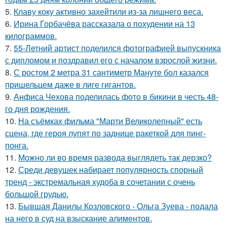
5.
Клаву коку активно захейтили из-за лишнего веса.
6.
Ирина Горбачёва рассказала о похудении на 13
килограммов.
7.
55-Летний артист поделился фотографией выпускника
с дипломом и поздравил его с началом взрослой жизни.
8.
С ростом 2 метра 31 сантиметр Мануте бол казался
пришельцем даже в лиге гигантов.
9.
Анфиса Чехова поделилась фото в бикини в честь 48-
го дня рождения.
10.
На съёмках фильма "Марти Великолепный" есть
сцена, где героя лупят по заднице ракеткой для пинг-
понга.
11.
Можно ли во время развода выглядеть так дерзко?
12.
Среди девушек набирает популярность спорный
тренд - экстремальная худоба в сочетании с очень
большой грудью.
13.
Бывшая Данилы Козловского - Ольга Зуева - подала
на него в суд на взыскание алиментов.