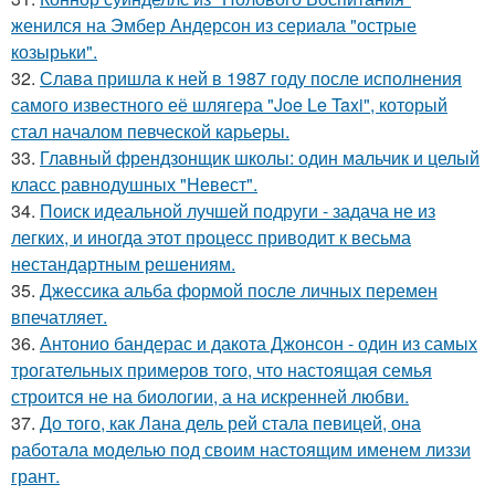
женился на Эмбер Андерсон из сериала "острые
козырьки".
32.
Слава пришла к ней в 1987 году после исполнения
самого известного её шлягера "Joe Le Taxi", который
стал началом певческой карьеры.
33.
Главный френдзонщик школы: один мальчик и целый
класс равнодушных "Невест".
34.
Поиск идеальной лучшей подруги - задача не из
легких, и иногда этот процесс приводит к весьма
нестандартным решениям.
35.
Джессика альба формой после личных перемен
впечатляет.
36.
Антонио бандерас и дакота Джонсон - один из самых
трогательных примеров того, что настоящая семья
строится не на биологии, а на искренней любви.
37.
До того, как Лана дель рей стала певицей, она
работала моделью под своим настоящим именем лиззи
грант.