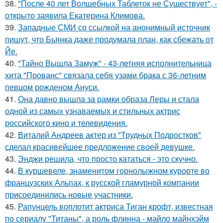
38.
"После 40 лет Волшебных Таблеток не Существует", -
открыто заявила Екатерина Климова.
39.
Западные СМИ со ссылкой на анонимный источник
пишут, что Бьянка даже продумала план, как сбежать от
Йе.
40.
"Тайно Вышла Замуж" - 43-летняя исполнительница
хита "Прованс" связала себя узами брака с 36-летним
певцом рожденом Ануси.
41.
Она давно вышла за рамки образа Леры и стала
одной из самых узнаваемых и стильных актрис
российского кино и телевидения.
42.
Виталий Андреев актер из "Трудных Подростков"
сделал красивейшее предложение своей девушке.
43.
Энджи решила, что просто кататься - это скучно.
44.
В куршевеле, знаменитом горнолыжном курорте во
французских Альпах, к русской гламурной компании
присоединились новые участники.
45.
Рапунцель воплотит актриса Тиган крофт, известная
по сериалу "Титаны", а роль флинна - майло майнхэйм