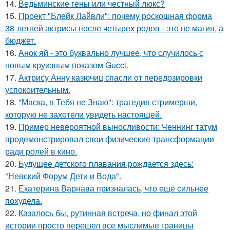
14.
Ведьминские гены или честный люкс?
15.
Проект "Блейк Лайвли": почему роскошная форма
38-летней актрисы после четырех родов - это не магия, а
бюджет.
16.
Анок яй - это буквально лучшее, что случилось с
новым круизным показом Gucci.
17.
Актрису Анну казючиц спасли от передозировки
успокоительным.
18.
"Маска, я Тебя не Знаю": трагедия стримерши,
которую не захотели увидеть настоящей.
19.
Пример невероятной выносливости: Ченнинг татум
продемонстрировал свои физические трансформации
ради ролей в кино.
20.
Будущее детского плавания рождается здесь:
"Невский Форум Дети и Вода".
21.
Екатерина Варнава призналась, что ещё сильнее
похудела.
22.
Казалось бы, рутинная встреча, но финал этой
истории просто перешел все мыслимые границы