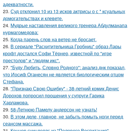
адекватности.
23.
Суд отклонил 10 из 13 исков актрисы о с * ксуальных
домогательствах и клевете.
24.
Мудрые наставления великого тренера Абдулманапа
нурмагомедова:
25.
Когда парень слов на ветер не бросает.
26.
В сериале "Расхитительница Гробниц" образ Лары
крофт достался Софи Тёрнер, известной по "игре
престолов" и "людям икс".
27.
"Буду Любить, Словно Родного": анализ днк показал,
что Иосиф Оганесян не является биологическим отцом
Стефана.
28.
"Признаю Свою Ошибку" - 38-летний комик Денис
Дорохов попросил прощения у супруги Гарика
Харламова.
29.
58-Летнюю Памелу андерсон не узнать!
30.
В этом деле, главное, не забыть помыть ноги перед
сеансом массажа.
31.
Коннор суинделлс из "Полового Воспитания"