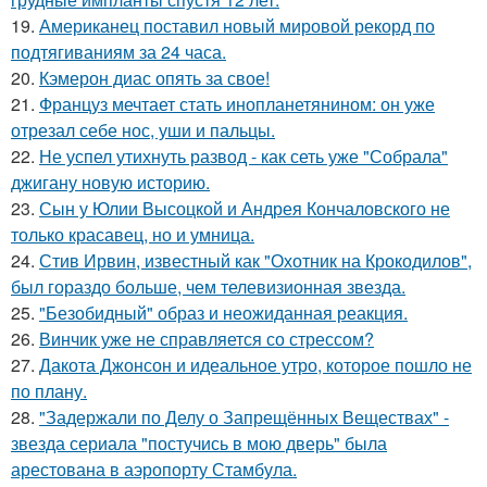
19.
Американец поставил новый мировой рекорд по
подтягиваниям за 24 часа.
20.
Кэмерон диас опять за свое!
21.
Француз мечтает стать инопланетянином: он уже
отрезал себе нос, уши и пальцы.
22.
Не успел утихнуть развод - как сеть уже "Собрала"
джигану новую историю.
23.
Сын у Юлии Высоцкой и Андрея Кончаловского не
только красавец, но и умница.
24.
Стив Ирвин, известный как "Охотник на Крокодилов",
был гораздо больше, чем телевизионная звезда.
25.
"Безобидный" образ и неожиданная реакция.
26.
Винчик уже не справляется со стрессом?
27.
Дакота Джонсон и идеальное утро, которое пошло не
по плану.
28.
"Задержали по Делу о Запрещённых Веществах" -
звезда сериала "постучись в мою дверь" была
арестована в аэропорту Стамбула.