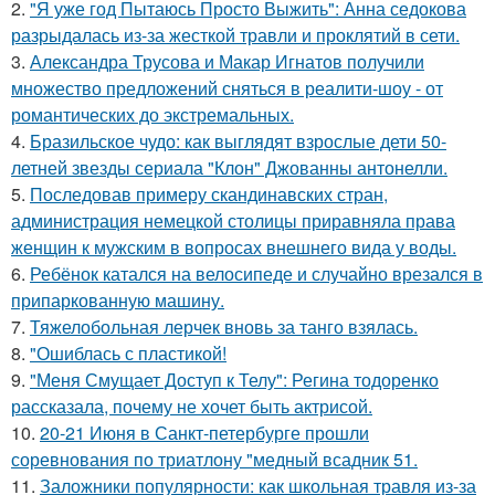
2.
"Я уже год Пытаюсь Просто Выжить": Анна седокова
разрыдалась из-за жесткой травли и проклятий в сети.
3.
Александра Трусова и Макар Игнатов получили
множество предложений сняться в реалити-шоу - от
романтических до экстремальных.
4.
Бразильское чудо: как выглядят взрослые дети 50-
летней звезды сериала "Клон" Джованны антонелли.
5.
Последовав примеру скандинавских стран,
администрация немецкой столицы приравняла права
женщин к мужским в вопросах внешнего вида у воды.
6.
Ребёнок катался на велосипеде и случайно врезался в
припаркованную машину.
7.
Тяжелобольная лерчек вновь за танго взялась.
8.
"Ошиблась с пластикой!
9.
"Меня Смущает Доступ к Телу": Регина тодоренко
рассказала, почему не хочет быть актрисой.
10.
20-21 Июня в Санкт-петербурге прошли
соревнования по триатлону "медный всадник 51.
11.
Заложники популярности: как школьная травля из-за