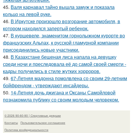
45.
Валя карнавал тайно вышла замуж и показала
кольцо на левой руке.
46.
В Иркутске произошло возгорание автомобиля, в
котором находился запертый ребенок.
47.
В куршевеле, знаменитом горнолыжном курорте во
французских Альпах, к русской гламурной компании
присоединились новые участники.
48.
В Казахстане бешеная лиса напала на девушку
среди ночи и преследовала её до самой своей смерти -
кадры получились в стиле жутких хорроров.
49.
67-Летняя мадонна помолвлена со своим 29-летним
бойфрендом - утверждают инсайдеры.
50.
14-Летняя дочь джигана и Оксаны Самойловой
познакомила публику со своим молодым человеком.
© 2026 90-60-90 | Спортивные девушки
Контакты
Пользовательское соглашение
Политика конфидециальности