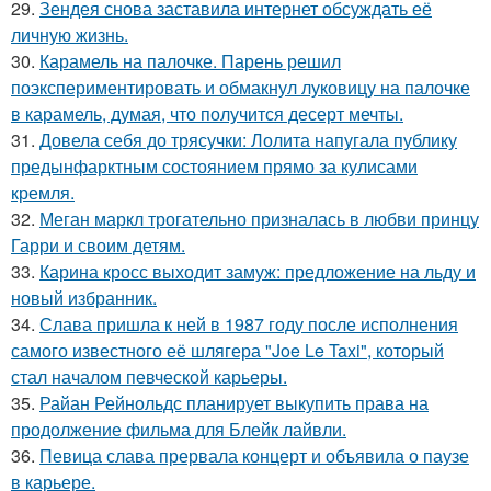
29.
Зендея снова заставила интернет обсуждать её
личную жизнь.
30.
Карамель на палочке. Парень решил
поэкспериментировать и обмакнул луковицу на палочке
в карамель, думая, что получится десерт мечты.
31.
Довела себя до трясучки: Лолита напугала публику
предынфарктным состоянием прямо за кулисами
кремля.
32.
Меган маркл трогательно призналась в любви принцу
Гарри и своим детям.
33.
Карина кросс выходит замуж: предложение на льду и
новый избранник.
34.
Слава пришла к ней в 1987 году после исполнения
самого известного её шлягера "Joe Le Taxi", который
стал началом певческой карьеры.
35.
Райан Рейнольдс планирует выкупить права на
продолжение фильма для Блейк лайвли.
36.
Певица слава прервала концерт и объявила о паузе
в карьере.