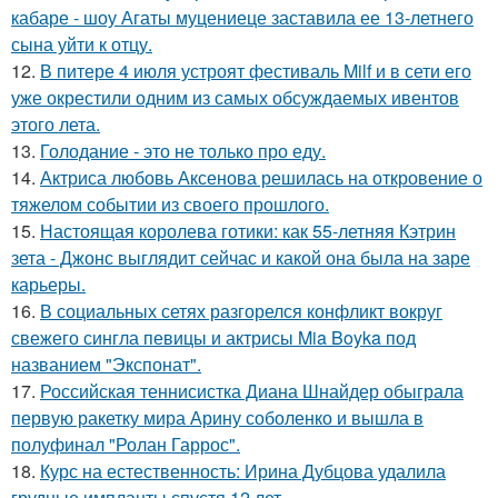
кабаре - шоу Агаты муцениеце заставила ее 13-летнего
сына уйти к отцу.
12.
В питере 4 июля устроят фестиваль Milf и в сети его
уже окрестили одним из самых обсуждаемых ивентов
этого лета.
13.
Голодание - это не только про еду.
14.
Актриса любовь Аксенова решилась на откровение о
тяжелом событии из своего прошлого.
15.
Настоящая королева готики: как 55-летняя Кэтрин
зета - Джонс выглядит сейчас и какой она была на заре
карьеры.
16.
В социальных сетях разгорелся конфликт вокруг
свежего сингла певицы и актрисы Mia Boyka под
названием "Экспонат".
17.
Российская теннисистка Диана Шнайдер обыграла
первую ракетку мира Арину соболенко и вышла в
полуфинал "Ролан Гаррос".
18.
Курс на естественность: Ирина Дубцова удалила
грудные импланты спустя 12 лет.