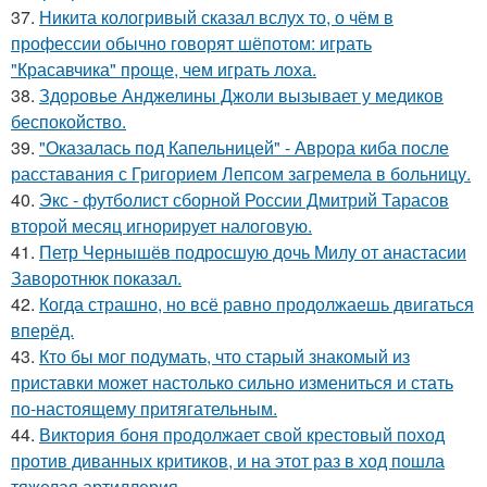
37.
Никита кологривый сказал вслух то, о чём в
профессии обычно говорят шёпотом: играть
"Красавчика" проще, чем играть лоха.
38.
Здоровье Анджелины Джоли вызывает у медиков
беспокойство.
39.
"Оказалась под Капельницей" - Аврора киба после
расставания с Григорием Лепсом загремела в больницу.
40.
Экс - футболист сборной России Дмитрий Тарасов
второй месяц игнорирует налоговую.
41.
Петр Чернышёв подросшую дочь Милу от анастасии
Заворотнюк показал.
42.
Когда страшно, но всё равно продолжаешь двигаться
вперёд.
43.
Кто бы мог подумать, что старый знакомый из
приставки может настолько сильно измениться и стать
по-настоящему притягательным.
44.
Виктория боня продолжает свой крестовый поход
против диванных критиков, и на этот раз в ход пошла
тяжелая артиллерия.