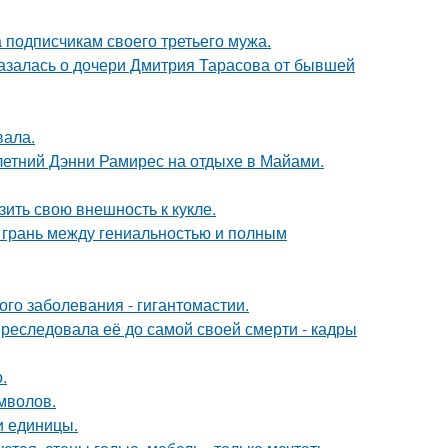
 подписчикам своего третьего мужа.
казалась о дочери Дмитрия Тарасова от бывшей
вала.
летний Дэнни Рамирес на отдыхе в Майами.
ить свою внешность к кукле.
о грань между гениальностью и полным
ого заболевания - гигантомастии.
преследовала её до самой своей смерти - кадры
.
мволов.
и единицы.