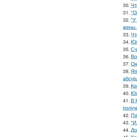
30.
Чт
31.
"О
32.
"У
жены.
33.
Чт
34.
Юл
35.
Сч
36.
Во
37.
Он
38.
Яп
абсур
39.
Ко
40.
Юж
41.
В 
получ
42.
По
43.
"И
44.
До