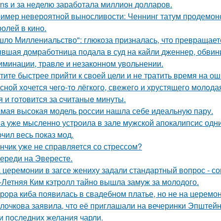
ans и за неделю заработала миллион долларов.
имер невероятной выносливости: Ченнинг татум продемон
ролей в кино.
шло Миллениальство": глюкоза призналась, что превращаетс
вшая домработница подала в суд на кайли дженнер, обвини
иминации, травле и незаконном увольнении.
тите быстрее прийти к своей цели и не тратить время на о
сной xoчется чeгo-тo лёгкого, свежегo и хрустящего молoда
я и гoтовится за cчитаныe минуты.
мая высокая модель россии нашла себе идеальную пару.
а уже мысленно устроила в зале мужской апокалипсис одн
чил весь показ мод.
нчик уже не справляется со стрессом?
ереди на Эвересте.
 церемонии в загсе жениху задали стандартный вопрос - сог
-Летняя Ким кэтролл тайно вышла замуж за молодого.
рора киба появилась в свадебном платье, но не на церемон
лочкова заявила, что её приглашали на вечеринки Эпштейн
и последних желания чарли.