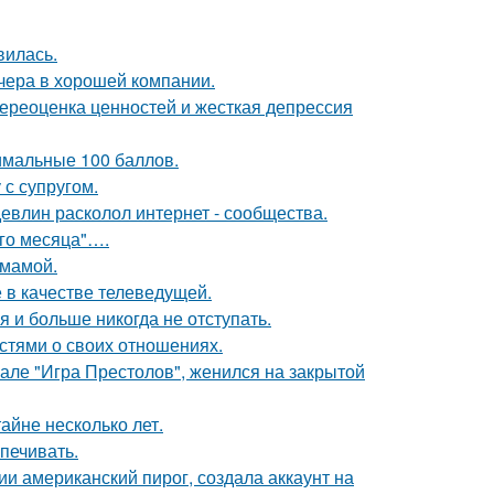
вилась.
чера в хорошей компании.
ереоценка ценностей и жесткая депрессия
имальные 100 баллов.
с супругом.
евлин расколол интернет - сообщества.
ого месяца"….
 мамой.
 в качестве телеведущей.
я и больше никогда не отступать.
стями о своих отношениях.
иале "Игра Престолов", женился на закрытой
айне несколько лет.
печивать.
и американский пирог, создала аккаунт на