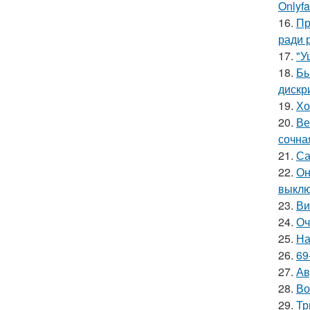
Onlyf
16.
Пр
ради 
17.
"У
18.
Бы
дискр
19.
Хо
20.
Ве
сочна
21.
Са
22.
Он
выклю
23.
Ви
24.
Оч
25.
На
26.
69
27.
Ав
28.
Во
29.
Тр