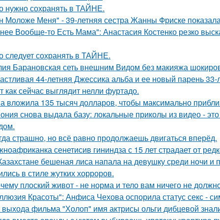
о нужно сохранять в ТАЙНЕ.
н Моложе Меня" - 39-летняя сестра Жанны Фриске показала
 нее Вообще-то Есть Мама": Анастасия Костенко резко выс
о следует сохранять в ТАЙНЕ.
ия Барановская сеть внешним Видом без макияжа шокиро
астливая 44-летняя Джессика альба и ее новый парень 33-
т как сейчас выглядит нелли фуртадо.
а вложила 135 тысяч долларов, чтобы максимально приблиз
ония снова выдала базу: локальные приколы из видео - эт
дом.
гда страшно, но всё равно продолжаешь двигаться вперёд.
ноафриканка сенетисив гининдза с 15 лет страдает от редк
Казахстане бешеная лиса напала на девушку среди ночи и 
ились в стиле жутких хорроров.
чему плоский живот - не норма и тело вам ничего не должно
ллюзия Красоты": Анфиса Чехова оспорила статус секс - си
 выхода фильма "Холоп" имя актрисы ольги дибцевой знал