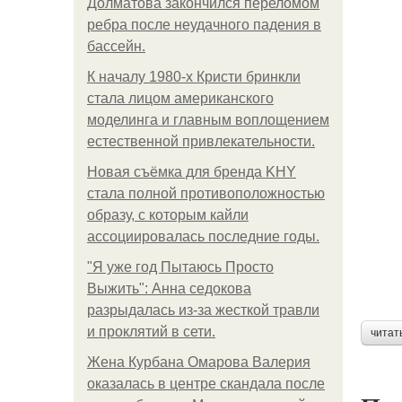
Долматова закончился переломом
ребра после неудачного падения в
бассейн.
К началу 1980-х Кристи бринкли
стала лицом американского
моделинга и главным воплощением
естественной привлекательности.
Новая съёмка для бренда KHY
стала полной противоположностью
образу, с которым кайли
ассоциировалась последние годы.
"Я уже год Пытаюсь Просто
Выжить": Анна седокова
разрыдалась из-за жесткой травли
и проклятий в сети.
читат
Жена Курбана Омарова Валерия
оказалась в центре скандала после