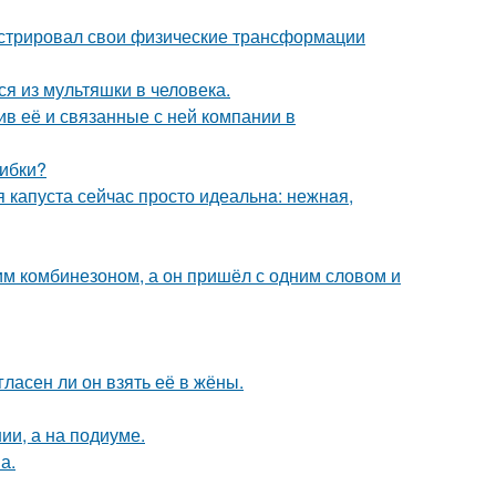
стрировал свои физические трансформации
я из мультяшки в человека.
в её и связанные с ней компании в
шибки?
я капуста сейчас просто идеальнa: нежнaя,
им комбинезоном, а он пришёл с одним словом и
ласен ли он взять её в жёны.
ии, а на подиуме.
а.