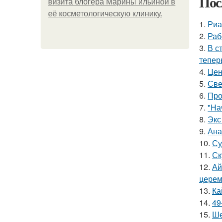
Пос
визита блогера Марины ильиной в
её косметологическую клинику.
1.
Риа
2.
Раб
3.
В с
тепер
4.
Цен
5.
Све
6.
Про
7.
"На
8.
Экс
9.
Ана
10.
Су
11.
Ск
12.
Ай
церем
13.
Ка
14.
49
15.
Ше