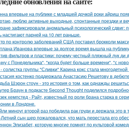
ледние обновления на сайте:
нна впервые на публике с младшей дочкой роки айриш поя
отаю, люблю активные выходные, спонтанные поездки и ве
тране зафиксировали аномальный психологический сдвиг: п
ь настигают парней на 10 лет раньше.
тр по контролю заболеваний США поставил брокколи макс
тлана Иванова впервые за долгое время вышла на публику 
тив фильтров и пластики: почему честный пляжный лук ди д
чну с Понедельника", "когда будет больше времени", "с нов
 - солистка группы "Сливки" Карина кокс стала многодетной
стасия костенко поддержала Анастасию Решетову в дебюте
дьба Шэрон стоун - это история о том, как однажды решитьс
утер Браун в подкасте Second Thought поделился подробно
зек хемпстед - Райт, известный по роли брана старка в сер
онии в Лондоне.
йли миноуг второй раз победила рак груди и держала это в т
-Летний сын шер пожаловался, что мать перестала его обес
ннон Элизабет, которую многие помнят по культовой комеди