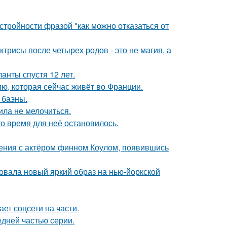
тройности фразой "как можно отказаться от
трисы после четырех родов - это не магия, а
анты спустя 12 лет.
ю, которая сейчас живёт во Франции.
 баэны.
ила не мелочиться.
о время для неё остановилось.
ения с актёром финном Коулом, появившись
овала новый яркий образ на нью-йоркской
ет соцсети на части.
едней частью серии.