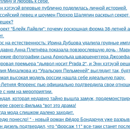
плину и любовь к себе.
н хэтэуэй впервые публично поделилась личной историей.
ссийский певец и шоумен Прохор Шаляпин раскрыл секрет с
ешек?
оект "Блейк Лайвли": почему роскошная форма 38-летней ак
т.
рс на естественность: Ирина Дубцова удалила грудные импл
давно Анна Плетнёва показала повзрослевшую дочь - Мари
ежие фотографии сына Арнольда шварценеггера Джозефа
ровая премьера "дьявол носит Prada 2", и Энн хэтэуэй реш
ия Михалкова из "Уральских Пельменей" выглядит так, будт
мая высокая модель россии нашла себе идеальную пару.
-Летняя Флоренс пью официально подтвердила свои отнош
е с ним на мероприятии.
ндая, которая недавно тайно вышла замуж, продемонстрир
ере своего фильма "вот это драма!
гда мода слишком далеко заходит.
едю понесло! " - новый роман фёдор Бондарчук уже разрыва
н дизель подтвердил, что "форсаж 11" все-таки станет посл