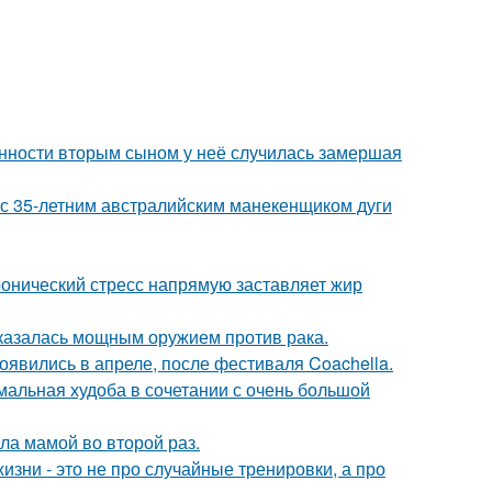
енности вторым сыном у неё случилась замершая
 с 35-летним австралийским манекенщиком дуги
ронический стресс напрямую заставляет жир
оказалась мощным оружием против рака.
явились в апреле, после фестиваля Coachella.
мальная худоба в сочетании с очень большой
ла мамой во второй раз.
изни - это не про случайные тренировки, а про