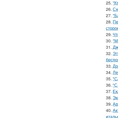
25.
"К
26.
Сн
27.
"Б
28.
Пе
сторо
29.
Чт
30.
"М
31.
Дж
32.
Эт
беспо
33.
До
34.
Ле
35.
"С
36.
"С
37.
Ек
38.
Эк
39.
Ар
40.
Ак
италь