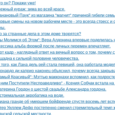
то он? Покажи уже!
ежный кураж: зима во всей красе.
анановый Паук" из магазина "магнит" причиной гибели семь
рвые смены на новом рабочем месте - это всегда стресс и
ны.
о за странные дела в этом доме творятся?
ы Молимся об Этом": Вера Алдонина впервые поделилась н
ессика альба формой после личных перемен впечатляет.
от кадр - наглядный ответ на вечный вопрос о том, почему 
щадна к сильной половине человечества.
 того, как Лана дель рей стала певицей, она работала мод
онардо ди каприо наконец объяснил, почему всегда закрыва
амый Красивый": Мэттью макконахи вспомнил, как подростк
 ним Поступили Несправедливо" - Ксения Собчак встала на
атерина Гордон о шестой свадьбе Александра гордона.
стремальная акробатика на воде.
иана гранде об умершем бойфренде спустя восемь лет всп
тер Уиллем Дефо постепенно сменил стремительный темп ж
янской сельской местности.