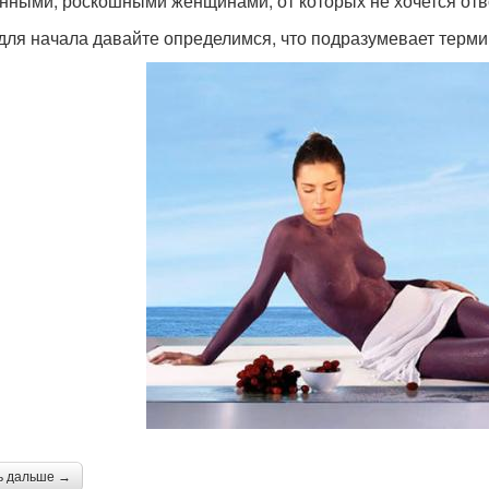
нными, роскошными женщинами, от которых не хочется отво
 для начала давайте определимся, что подразумевает терми
ь дальше →