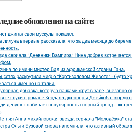
ледние обновления на сайте:
ист джиган свои мускулы показал.
а лилуна впервые рассказала, что за два месяца до берем
енность.
здa сериала "Дневники Вампира" Нина добрев встречается
ефом.
чина по имени мистер Вад из африканской страны Гана.
оцсетях раскрутили миф о "Кортизоловом Животе" - будто х
иваться именно на талии.
улярная добавка, которую пачками жрут в зале, внезапно 
вые слухи о романе Кендалл дженнер и Джейкоба элорди по
ди девушек набирает популярность спорный тренд - экстре
ю.
Летняя Анна михайловская звезда сериала "Молодёжка" ста
стра Ольги Бузовой снова напомнила, что активный образ ж