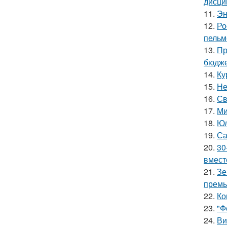
дисци
11.
Эн
12.
Ро
пельм
13.
Пр
бюдже
14.
Ку
15.
Не
16.
Св
17.
Ми
18.
Юл
19.
Са
20.
30
вмест
21.
Зе
премь
22.
Ко
23.
"Ф
24.
Ви