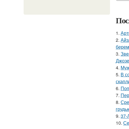
Пос
1.
Арт
2.
Айз
берем
3.
Звe
Джоз
4.
Муж
5.
В с
скапл
6.
Поп
7.
Пер
8.
Сре
грудь
9.
37-
10.
Се