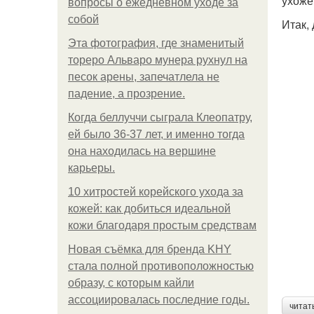
ухоже
вопросы о ежедневном уходе за
собой
Итак,
Эта фотография, где знаменитый
тореро Альваро мунера рухнул на
песок арены, запечатлела не
падение, а прозрение.
Когда беллуччи сыграла Клеопатру,
ей было 36-37 лет, и именно тогда
она находилась на вершине
карьеры.
10 хитростей корейского ухода за
кожей: как добиться идеальной
кожи благодаря простым средствам
Новая съёмка для бренда KHY
стала полной противоположностью
образу, с которым кайли
ассоциировалась последние годы.
читат