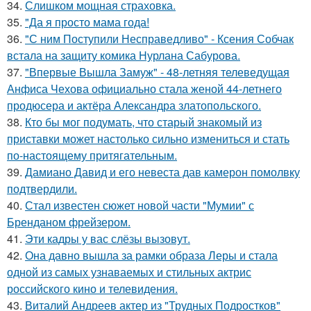
34.
Слишком мощная страховка.
35.
"Да я просто мама года!
36.
"С ним Поступили Несправедливо" - Ксения Собчак
встала на защиту комика Нурлана Сабурова.
37.
"Впервые Вышла Замуж" - 48-летняя телеведущая
Анфиса Чехова официально стала женой 44-летнего
продюсера и актёра Александра златопольского.
38.
Кто бы мог подумать, что старый знакомый из
приставки может настолько сильно измениться и стать
по-настоящему притягательным.
39.
Дамиано Давид и его невеста дав камерон помолвку
подтвердили.
40.
Стал известен сюжет новой части "Мумии" с
Бренданом фрейзером.
41.
Эти кадры у вас слёзы вызовут.
42.
Она давно вышла за рамки образа Леры и стала
одной из самых узнаваемых и стильных актрис
российского кино и телевидения.
43.
Виталий Андреев актер из "Трудных Подростков"