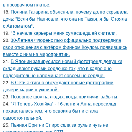
в прозрачном платье.
18.
Полина Гагарина объяснила, почему долго скрывала
дочь: "Если бы Написали, что она не Такая, я бы Стояла
с Автоматом".
19.
"В начале карьеры меня сумасшедшей считали.
20.
30-Летняя Флоренс пью официально подтвердила
свои отношения с актёром финном Коулом, появившись
вместе с ним на мероприятии.
21.
В Японии завирусился новый фототренд: девушки
складывают руками сердечко так, что в кадре оно
подозрительно напоминает совсем не сердце.
22.
В Сети активно обсуждают новые фотографии
дочери марии шукшиной.
23.
Позорное шоу на людях: когда приличия забыты.
24.
"Я Теперь Хозяйка" - 16-летняя Анна пересильд
похвасталась тем, что освоила быт и стала
самостоятельной.
25.
Пьяная Бритни Спирс села за руль и чуть не
устроила смертельное ДТП.