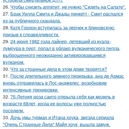
26.
Чтобы снизить аппетит, не нужно "Сидеть на Салате".
27.
Брак Уилла Смита и Джады пинкетт - Смит распался
из-за публичного скандала.
28.
Катя Гордон вступилась за лерчек и блиновскую:
призыв к справедливости.
29.
24 июня 1982 года лайнер, летевший из куала-
лумпура в перт, попал в облако вулканического пепла,
выброшенного неожиданно активировавшимся
вулканом.
30.
Что за странные дела в этом доме творятся?
31.
После длительного зимнего перерыва, ана де Армас
вновь отправилась в Лос-анджелес, возобновив
интенсивные тренировки.
32.
75-Летняя роза саито открыла себя как модель в
возрасте 68лет, когда ее волосы уже полностью
поседели.
33.
Дочь умы турман и Итана хоука, звезда сериала
"Очень Странные Дела" Майя хоук, вышла замуж.