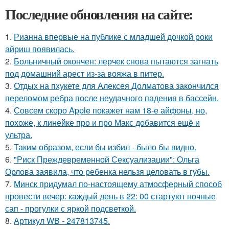
Последние обновления на сайте:
1.
Рианна впервые на публике с младшей дочкой роки
айриш появилась.
2.
Больничный окончен: лерчек снова пытаются загнать
под домашний арест из-за вояжа в питер.
3.
Отдых на пхукете для Алексея Долматова закончился
переломом ребра после неудачного падения в бассейн.
4.
Совсем скоро Apple покажет нам 18-е айфоны, но,
похоже, к линейке про и про Макс добавится ещё и
ультра.
5.
Таким образом, если бы избил - было бы видно.
6.
"Риск Преждевременной Сексуализации": Ольга
Орлова заявила, что ребенка нельзя целовать в губы.
7.
Минск придумал по-настоящему атмосферный способ
провести вечер: каждый день в 22: 00 стартуют ночные
сап - прогулки с яркой подсветкой.
8.
Артикул WB - 247813745.