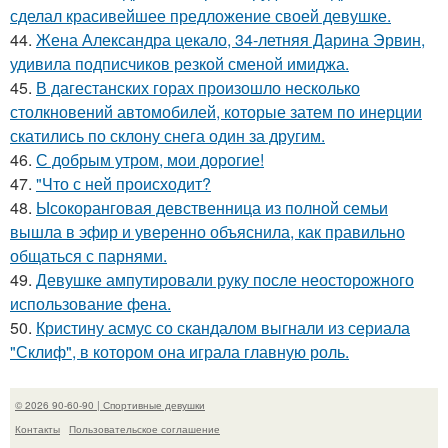
сделал красивейшее предложение своей девушке.
44.
Жена Александра цекало, 34-летняя Дарина Эрвин,
удивила подписчиков резкой сменой имиджа.
45.
В дагестанских горах произошло несколько
столкновений автомобилей, которые затем по инерции
скатились по склону снега один за другим.
46.
С добрым утром, мои дорогие!
47.
"Что с ней происходит?
48.
Ысокоранговая девственница из полной семьи
вышла в эфир и уверенно объяснила, как правильно
общаться с парнями.
49.
Девушке ампутировали руку после неосторожного
использование фена.
50.
Кристину асмус со скандалом выгнали из сериала
"Склиф", в котором она играла главную роль.
© 2026 90-60-90 | Спортивные девушки
Контакты
Пользовательское соглашение