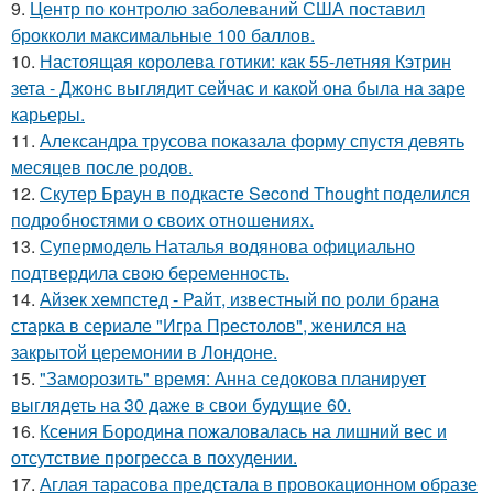
9.
Центр по контролю заболеваний США поставил
брокколи максимальные 100 баллов.
10.
Настоящая королева готики: как 55-летняя Кэтрин
зета - Джонс выглядит сейчас и какой она была на заре
карьеры.
11.
Александра трусова показала форму спустя девять
месяцев после родов.
12.
Скутер Браун в подкасте Second Thought поделился
подробностями о своих отношениях.
13.
Супермодель Наталья водянова официально
подтвердила свою беременность.
14.
Айзек хемпстед - Райт, известный по роли брана
старка в сериале "Игра Престолов", женился на
закрытой церемонии в Лондоне.
15.
"Заморозить" время: Анна седокова планирует
выглядеть на 30 даже в свои будущие 60.
16.
Ксения Бородина пожаловалась на лишний вес и
отсутствие прогресса в похудении.
17.
Аглая тарасова предстала в провокационном образе