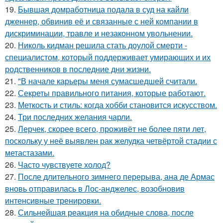
19.
Бывшая домработница подала в суд на кайли
дженнер, обвинив её и связанные с ней компании в
дискриминации, травле и незаконном увольнении.
20.
Николь кидман решила стать доулой смерти -
специалистом, который поддерживает умирающих и их
родственников в последние дни жизни.
21.
"В начале карьеры меня сумасшедшей считали.
22.
Секреты правильного питания, которые работают.
23.
Меткость и стиль: когда хобби становится искусством.
24.
Три последних желания чарли.
25.
Лерчек, скорее всего, проживёт не более пяти лет,
поскольку у неё выявлен рак желудка четвёртой стадии с
метастазами.
26.
Часто чувствуете холод?
27.
После длительного зимнего перерыва, ана де Армас
вновь отправилась в Лос-анджелес, возобновив
интенсивные тренировки.
28.
Сильнейшая реакция на обидные слова, после