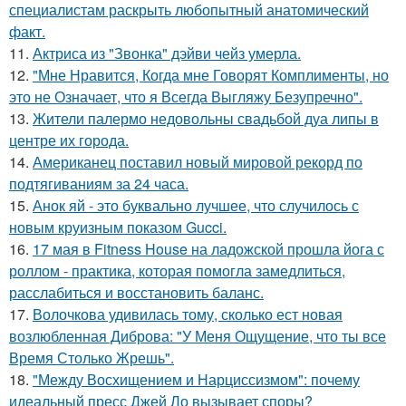
специалистам раскрыть любопытный анатомический
факт.
11.
Актриса из "Звонка" дэйви чейз умерла.
12.
"Мне Нравится, Когда мне Говорят Комплименты, но
это не Означает, что я Всегда Выгляжу Безупречно".
13.
Жители палермо недовольны свадьбой дуа липы в
центре их города.
14.
Американец поставил новый мировой рекорд по
подтягиваниям за 24 часа.
15.
Анок яй - это буквально лучшее, что случилось с
новым круизным показом Gucci.
16.
17 мая в Fitness House на ладожской прошла йога с
роллом - практика, которая помогла замедлиться,
расслабиться и восстановить баланс.
17.
Волочкова удивилась тому, сколько ест новая
возлюбленная Диброва: "У Меня Ощущение, что ты все
Время Столько Жрешь".
18.
"Между Восхищением и Нарциссизмом": почему
идеальный пресс Джей Ло вызывает споры?