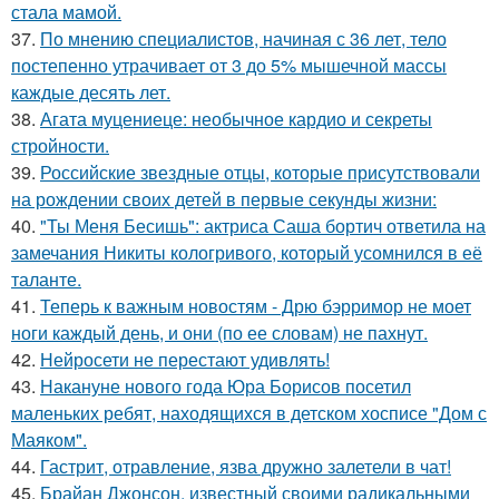
стала мамой.
37.
По мнению специалистов, начиная с 36 лет, тело
постепенно утрачивает от 3 до 5% мышечной массы
каждые десять лет.
38.
Агата муцениеце: необычное кардио и секреты
стройности.
39.
Российские звездные отцы, которые присутствовали
на рождении своих детей в первые секунды жизни:
40.
"Ты Меня Бесишь": актриса Саша бортич ответила на
замечания Никиты кологривого, который усомнился в её
таланте.
41.
Теперь к важным новостям - Дрю бэрримор не моет
ноги каждый день, и они (по ее словам) не пахнут.
42.
Нейросети не перестают удивлять!
43.
Накануне нового года Юра Борисов посетил
маленьких ребят, находящихся в детском хосписе "Дом с
Маяком".
44.
Гастрит, отравление, язва дружно залетели в чат!
45.
Брайан Джонсон, известный своими радикальными