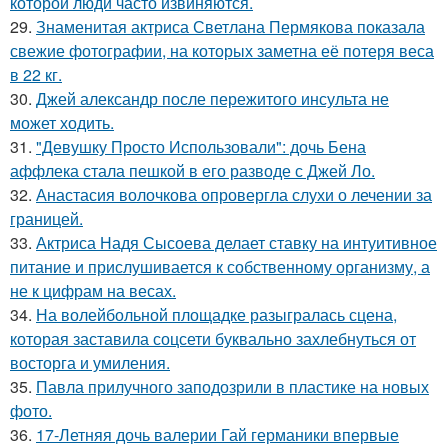
которой люди часто извиняются.
29.
Знаменитая актриса Светлана Пермякова показала
свежие фотографии, на которых заметна её потеря веса
в 22 кг.
30.
Джей александр после пережитого инсульта не
может ходить.
31.
"Девушку Просто Использовали": дочь Бена
аффлека стала пешкой в его разводе с Джей Ло.
32.
Анастасия волочкова опровергла слухи о лечении за
границей.
33.
Актриса Надя Сысоева делает ставку на интуитивное
питание и прислушивается к собственному организму, а
не к цифрам на весах.
34.
На волейбольной площадке разыгралась сцена,
которая заставила соцсети буквально захлебнуться от
восторга и умиления.
35.
Павла прилучного заподозрили в пластике на новых
фото.
36.
17-Летняя дочь валерии Гай германики впервые