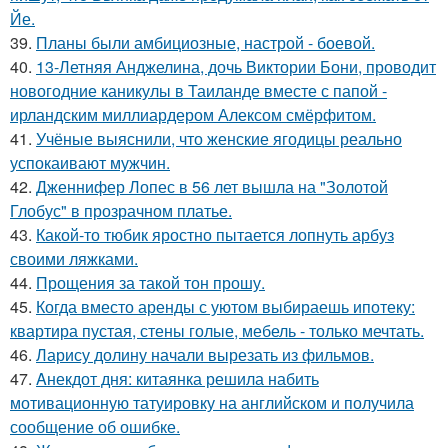
Йе.
39.
Планы были амбициозные, настрой - боевой.
40.
13-Летняя Анджелина, дочь Виктории Бони, проводит
новогодние каникулы в Таиланде вместе с папой -
ирландским миллиардером Алексом смёрфитом.
41.
Учёные выяснили, что женские ягодицы реально
успокаивают мужчин.
42.
Дженнифер Лопес в 56 лет вышла на "Золотой
Глобус" в прозрачном платье.
43.
Какой-то тюбик яростно пытается лопнуть арбуз
своими ляжками.
44.
Прощения за такой тон прошу.
45.
Когда вместо аренды с уютом выбираешь ипотеку:
квартира пустая, стены голые, мебель - только мечтать.
46.
Ларису долину начали вырезать из фильмов.
47.
Aнекдот дня: китаянка решила набить
мотивационную татуировку на английском и получила
сообщение об ошибке.