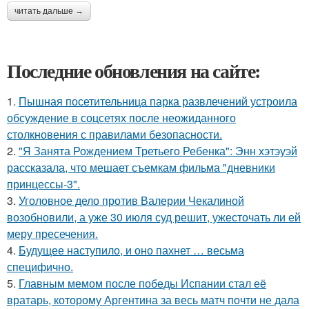
читать дальше →
Последние обновления на сайте:
1.
Пышная посетительница парка развлечений устроила
обсуждение в соцсетях после неожиданного
столкновения с правилами безопасности.
2.
"Я Занята Рождением Третьего Ребенка": Энн хэтэуэй
рассказала, что мешает съемкам фильма "дневники
принцессы-3".
3.
Уголовное дело против Валерии Чекалиной
возобновили, а уже 30 июля суд решит, ужесточать ли ей
меру пресечения.
4.
Будущее наступило, и оно пахнет … весьма
специфично.
5.
Главным мемом после победы Испании стал её
вратарь, которому Аргентина за весь матч почти не дала