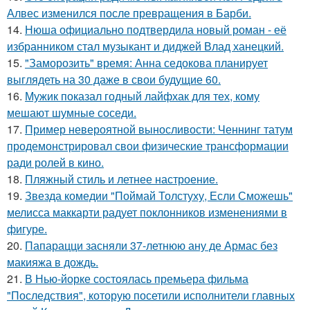
Алвес изменился после превращения в Барби.
14.
Нюша официально подтвердила новый роман - её
избранником стал музыкант и диджей Влад ханецкий.
15.
"Заморозить" время: Анна седокова планирует
выглядеть на 30 даже в свои будущие 60.
16.
Мужик показал годный лайфхак для тех, кому
мешают шумные соседи.
17.
Пример невероятной выносливости: Ченнинг татум
продемонстрировал свои физические трансформации
ради ролей в кино.
18.
Пляжный стиль и летнее настроение.
19.
Звезда комедии "Поймай Толстуху, Если Сможешь"
мелисса маккарти радует поклонников изменениями в
фигуре.
20.
Папарацци засняли 37-летнюю ану де Армас без
макияжа в дождь.
21.
В Нью-йорке состоялась премьера фильма
"Последствия", которую посетили исполнители главных