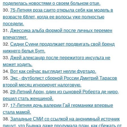
поделилась новостями о своем больном отце.
30.
75-Летняя роза саито открыла себя как модель в
возрасте 68лет, когда ее волосы уже полностью
поседели.
31.
Джессика альба формой после личных перемен
впечатляет.
32.
Сидни Суини продолжает продвигать свой бренд
нижнего белья Syrn.
33.
Джей александр после пережитого инсульта не
может ходить.
34.
Вот как сейчас выглядит нелли фуртадо.
35.
Экс - футболист сборной России Дмитрий Тарасов
второй месяц игнорирует налоговую.
36.
29-Летний Арон, один из сыновей Роберта де ниро,
решил стать женщиной.
37.
17-Летняя дочь валерии Гай германики впервые
стала мамой.
38.
Западные СМИ со ссылкой на анонимный источник
пишут, что Бьянка даже продумала план, как сбежать от