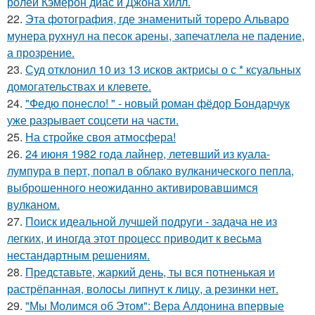
ролей Кэмерон диас и Джона хилл.
22.
Эта фотография, где знаменитый тореро Альваро
мунера рухнул на песок арены, запечатлела не падение,
а прозрение.
23.
Суд отклонил 10 из 13 исков актрисы о с * ксуальных
домогательствах и клевете.
24.
"Федю понесло! " - новый роман фёдор Бондарчук
уже разрывает соцсети на части.
25.
На стройке своя атмосфера!
26.
24 июня 1982 года лайнер, летевший из куала-
лумпура в перт, попал в облако вулканического пепла,
выброшенного неожиданно активировавшимся
вулканом.
27.
Поиск идеальной лучшей подруги - задача не из
легких, и иногда этот процесс приводит к весьма
нестандартным решениям.
28.
Представьте, жаркий день, ты вся потненькая и
растрёпанная, волосы липнут к лицу, а резинки нет.
29.
"Мы Молимся об Этом": Вера Алдонина впервые