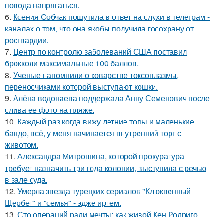
повода напрягаться.
6.
Ксения Собчак пошутила в ответ на слухи в телеграм -
каналах о том, что она якобы получила госохрану от
росгвардии.
7.
Центр по контролю заболеваний США поставил
брокколи максимальные 100 баллов.
8.
Ученые напомнили о коварстве токсоплазмы,
переносчиками которой выступают кошки.
9.
Алёна водонаева поддержала Анну Семенович после
слива ее фото на пляже.
10.
Каждый раз когда вижу летние топы и маленькие
бандо, всё, у меня начинается внутренний торг с
животом.
11.
Александра Митрошина, которой прокуратура
требует назначить три года колонии, выступила с речью
в зале суда.
12.
Умерла звезда турецких сериалов "Клюквенный
Щербет" и "семья" - эдже иртем.
13.
Сто операций ради мечты: как живой Кен Родриго