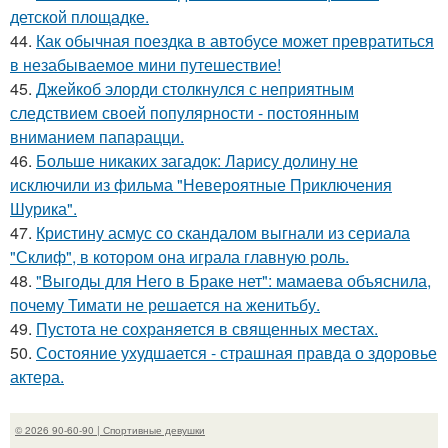
детской площадке.
44.
Как обычная поездка в автобусе может превратиться
в незабываемое мини путешествие!
45.
Джейкоб элорди столкнулся с неприятным
следствием своей популярности - постоянным
вниманием папарацци.
46.
Больше никаких загадок: Ларису долину не
исключили из фильма "Невероятные Приключения
Шурика".
47.
Кристину асмус со скандалом выгнали из сериала
"Склиф", в котором она играла главную роль.
48.
"Выгоды для Него в Браке нет": мамаева объяснила,
почему Тимати не решается на женитьбу.
49.
Пустота не сохраняется в священных местах.
50.
Состояние ухудшается - страшная правда о здоровье
актера.
© 2026 90-60-90 | Спортивные девушки