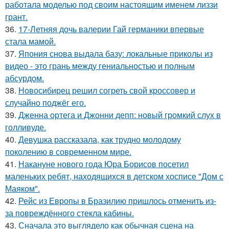
работала моделью под своим настоящим именем лиззи
грант.
36.
17-Летняя дочь валерии Гай германики впервые
стала мамой.
37.
Япония снова выдала базу: локальные приколы из
видео - это грань между гениальностью и полным
абсурдом.
38.
Новосибирец решил согреть свой кроссовер и
случайно поджёг его.
39.
Дженна ортега и Джонни депп: новый громкий слух в
голливуде.
40.
Девушка рассказала, как трудно молодому
поколению в современном мире.
41.
Накануне нового года Юра Борисов посетил
маленьких ребят, находящихся в детском хосписе "Дом с
Маяком".
42.
Рейс из Европы в Бразилию пришлось отменить из-
за повреждённого стекла кабины.
43.
Сначала это выглядело как обычная сцена на