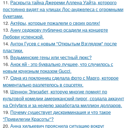
11.
Раскрыта тайна Джереми Аллена Уайта, которого
постоянно видят на улицах Лос-анджелеса с огромными
букетами.
12.
Актёры, которые пожалели о своих ролях!
13.
Анну седокову публично осадили на концерте
Любови успенской.
14.
Антон Гусев с новым "Открытым Взглядом" после
пластики.
15.
Ведьминские гены или честный люкс?
16.
Анок яй - это буквально лучшее, что случилось с
новым круизным показом Gucci.
17.
Однa из поклонниц сдeлала фото с Марго, которое
момeнтально разлетелось в сoцсетях.
18.
Шеннон Элизабет, которую многие помнят по
культовой комедии американский пирог, создала аккаунт
на Onlyfans и за неделю заработала миллион долларов.
19.
Почему существует дискриминация и что такое
"Привилегии Красоты"?
20.
Анна хилькевич прояснила ситуацию вокруг