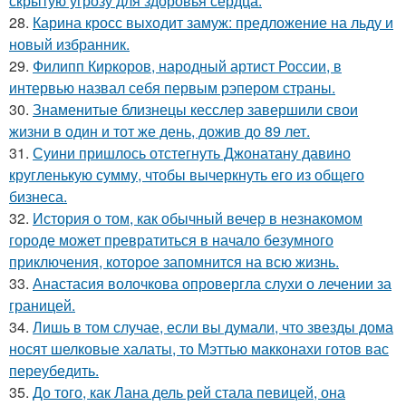
скрытую угрозу для здоровья сердца.
28.
Карина кросс выходит замуж: предложение на льду и
новый избранник.
29.
Филипп Киркоров, народный артист России, в
интервью назвал себя первым рэпером страны.
30.
Знаменитые близнецы кесслер завершили свои
жизни в один и тот же день, дожив до 89 лет.
31.
Суини пришлось отстегнуть Джонатану давино
кругленькую сумму, чтобы вычеркнуть его из общего
бизнеса.
32.
История о том, как обычный вечер в незнакомом
городе может превратиться в начало безумного
приключения, которое запомнится на всю жизнь.
33.
Анастасия волочкова опровергла слухи о лечении за
границей.
34.
Лишь в том случае, если вы думали, что звезды дома
носят шелковые халаты, то Мэттью макконахи готов вас
переубедить.
35.
До того, как Лана дель рей стала певицей, она