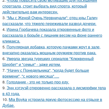
2.
Чтобы повысить свою мотивацию для посещения
спортзала, стоит выбрать вид спорта, который
действительно вам интересен.
3.
"Мы с Женой Очень Нервничали": отец иды Галич
рассказали, что тяжело переживали развод дочери.
4.
Ирина Горбачева показала откровенные фото и
рассказала о борьбе с лишним весом на фоне раннего
климакса.
5.
Популярная добавка, которую пачками жрут в зале,
внезапно оказалась мощным оружием против рака.
6.
Умерла звезда турецких сериалов "Клюквенный
Щербет" и "семья" - эдже иртем.
7.
"Начну с Понедельника", "когда будет больше
времени", "с нового месяца"….
8.
Голодание - это не только про еду.
9.
Энн хэтэуэй откровенно рассказала о дисморфии тела
в 43 года.
10.
Mia Boyka устроила яркую фотосессию на отдыхе в
Дубае.