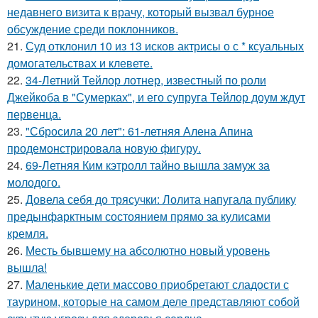
недавнего визита к врачу, который вызвал бурное
обсуждение среди поклонников.
21.
Суд отклонил 10 из 13 исков актрисы о с * ксуальных
домогательствах и клевете.
22.
34-Летний Тейлор лотнер, известный по роли
Джейкоба в "Сумерках", и его супруга Тейлор доум ждут
первенца.
23.
"Сбросила 20 лет": 61-летняя Алена Апина
продемонстрировала новую фигуру.
24.
69-Летняя Ким кэтролл тайно вышла замуж за
молодого.
25.
Довела себя до трясучки: Лолита напугала публику
предынфарктным состоянием прямо за кулисами
кремля.
26.
Месть бывшему на абсолютно новый уровень
вышла!
27.
Маленькие дети массово приобретают сладости с
таурином, которые на самом деле представляют собой