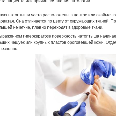
ста пациента или причин появления патологии.
тках натоптыши часто расположены в центре или окаймляют
оватая. Она отличается по цвету от окружающих тканей. П
тышей нечеткие, плавно переходят в здоровые ткани.
ыраженном гиперкератозе поверхность натоптыша начинает
ьших чешуек или крупных пластов ороговевшей кожи. Отде
лезненно.