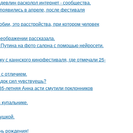
девлин расколол интернет - сообщества.
появились в апреле, после фестиваля
бии, это расстройства, при котором человек
реображении рассказала.
 Путина на фото салона с помощью нейросети.
у с каннского кинофестиваля, где отмечали 25-
 с отличием.
док сил чувствуешь?
35-летняя Анна асти смутили поклонников
 купальнике.
вушкой.
нь рождения!