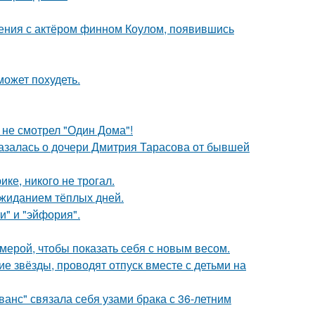
ения с актёром финном Коулом, появившись
может похудеть.
 не смотрел "Один Дома"!
казалась о дочери Дмитрия Тарасова от бывшей
ке, никого не трогал.
ожиданием тёплых дней.
и" и "эйфория".
амерой, чтобы показать себя с новым весом.
гие звёзды, проводят отпуск вместе с детьми на
анс" связала себя узами брака с 36-летним