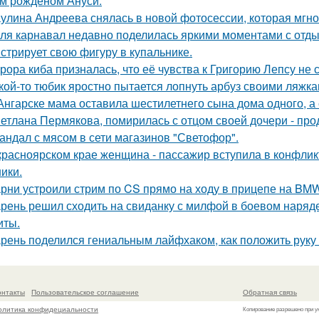
м рожденом Ануси.
улина Андреева снялась в новой фотосессии, которая мгн
ля карнавал недавно поделилась яркими моментами с отдых
стрирует свою фигуру в купальнике.
рора киба призналась, что её чувства к Григорию Лепсу не
кой-то тюбик яростно пытается лопнуть арбуз своими ляжка
Ангарске мама оставила шестилетнего сына дома одного, а
етлана Пермякова, помирилась с отцом своей дочери - п
андал с мясом в сети магазинов "Светофор".
красноярском крае женщина - пассажир вступила в конфлик
ики.
рни устроили стрим по CS прямо на ходу в прицепе на BMW
рень решил сходить на свиданку с милфой в боевом наряде
иты.
рень поделился гениальным лайфхаком, как положить руку 
онтакты
Пользовательское соглашение
Обратная связь
олитика конфидециальности
Копирование разрешено при у