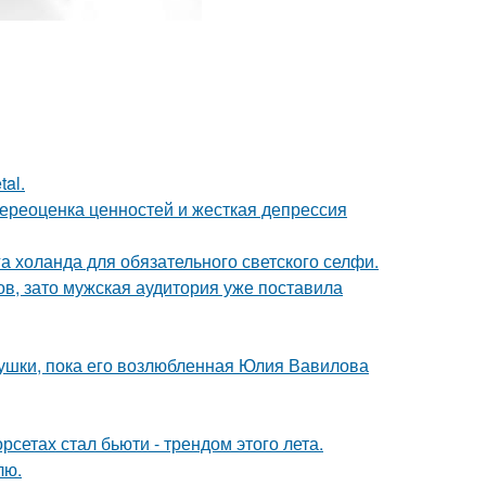
al.
ереоценка ценностей и жесткая депрессия
а холанда для обязательного светского селфи.
ов, зато мужская аудитория уже поставила
ушки, пока его возлюбленная Юлия Вавилова
сетах стал бьюти - трендом этого лета.
лю.