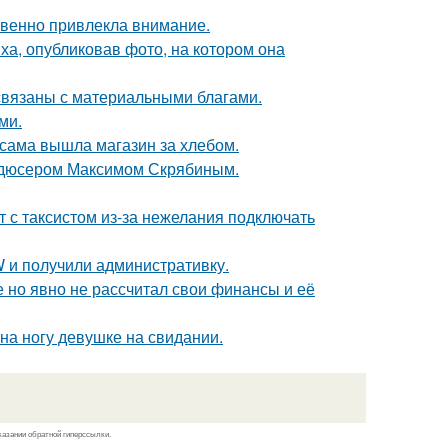
овенно привлекла внимание.
а, опубликовав фото, на котором она
 связаны с материальными благами.
ми.
 сама вышла магазин за хлебом.
родюсером Максимом Скрябиным.
т с таксистом из-за нежелания подключать
 и получили административку.
 но явно не рассчитал свои финансы и её
на ногу девушке на свидании.
казании обратной гиперссылки.