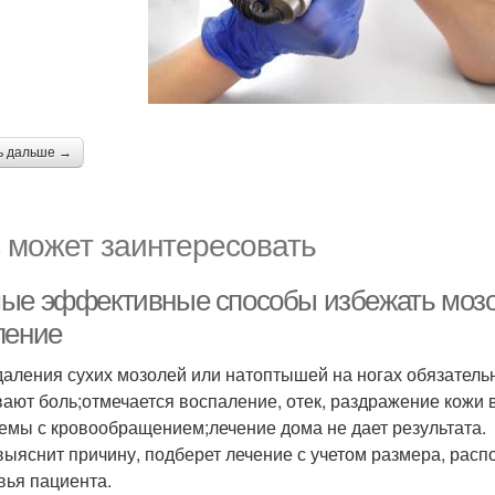
ь дальше →
 может заинтересовать
ые эффективные способы избежать мозо
ление
даления сухих мозолей или натоптышей на ногах обязательн
ают боль;отмечается воспаление, отек, раздражение кожи в
емы с кровообращением;лечение дома не дает результата.
выяснит причину, подберет лечение с учетом размера, рас
вья пациента.