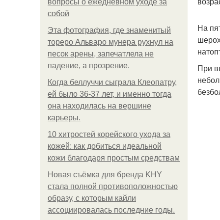
возра
вопросы о ежедневном уходе за
собой
На пя
Эта фотография, где знаменитый
шерох
тореро Альваро мунера рухнул на
натоп
песок арены, запечатлела не
падение, а прозрение.
При в
небол
Когда беллуччи сыграла Клеопатру,
безбо
ей было 36-37 лет, и именно тогда
она находилась на вершине
карьеры.
10 хитростей корейского ухода за
кожей: как добиться идеальной
кожи благодаря простым средствам
Новая съёмка для бренда KHY
стала полной противоположностью
образу, с которым кайли
ассоциировалась последние годы.