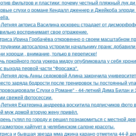
отив фильтров и пластики: почему честный пляжный лук ди 
рвые слухи о романе Кендалл дженнер и Джейкоба элорди 
ella.
-Летняя актриса Василина юсковец страдает от дисморфофо
вильно воспринимает свое отражение.
триса Ирина Горбачёва откровенно о своем масштабном п
трудники автосалона устроили начальнику пранк: добавили
ни хороши , внимание, только в переписке!
чь покойного пола уокера мидоу опубликовала у себя хроник
 с выхода первой части "Форсажа".
-Летняя дочь Анны седоковой Алина закончила университет
есто заряда бодрости после тренировок ты постоянный упа
провоцировали Слухи о Романе" - 44-летний Дима Билан и 
ми свежей фотосессии.
-Летняя Екатерина андреева восхитила подписчиков фото в
й муж домой вторую жену привёл.
рень гулял по городу и решил познакомиться с местной де
газмотрон хайпует в челябинском салоне красоты.
триса и бывшая звезда мма джина карано отметила 44-й де