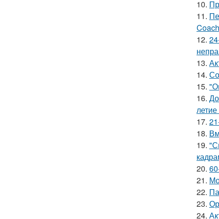
10.
Пр
11.
Пе
Coach
12.
24
непра
13.
Ак
14.
Со
15.
"О
16.
До
летие
17.
21
18.
Вм
19.
"С
кадра
20.
60
21.
Мо
22.
Па
23.
Ор
24.
Ак