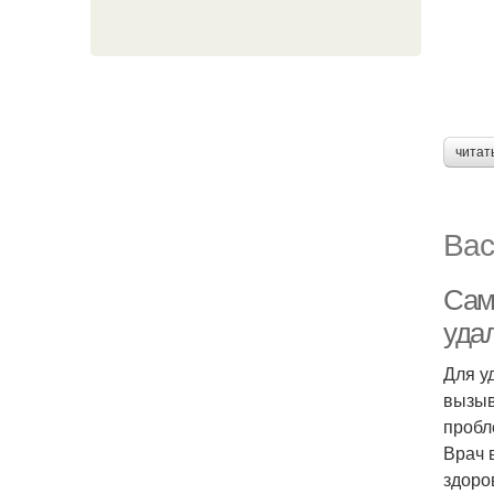
читат
Вас
Сам
уда
Для у
вызыв
пробл
Врач 
здоро