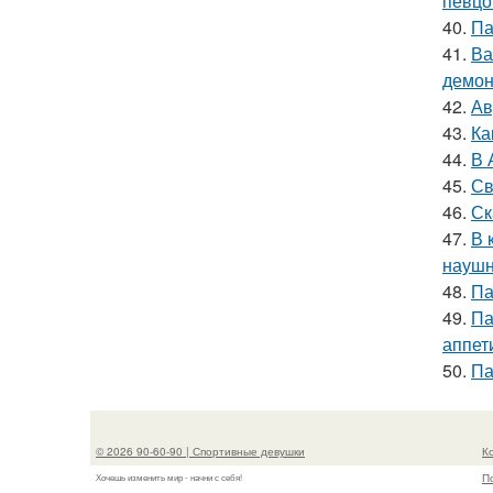
певцо
40.
Па
41.
Ва
демон
42.
Ав
43.
Ка
44.
В 
45.
Св
46.
Ск
47.
В 
наушн
48.
Па
49.
Па
аппет
50.
Па
© 2026 90-60-90 | Спортивные девушки
К
П
Хочешь изменить мир - начни с себя!