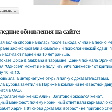
ь дальше →
ледние обновления на сайте:
ая волна споров началась после выхода клипа на песню Pet
тране зафиксировали аномальный психологический сдвиг: п
ь настигают парней на 10 лет раньше.
показе Dolce & Gabbana в таормине Ксения поймала Эрлинг
ая "Одиссея" может и не получить 99% "свежести" от критик
у 10 из 10.
овь зла, а интернет уже открыл папку с доказательствами.
ла Дурова заметили в Париже в компании неизвестной дев
ится в ОАЭ.
дполагаемый жених Алины Загитовой оказался женат.
ный манифест: почему ироничный ответ вали карнавал о кор
забет Хёрли в 61 снова доказала: возраст - не приговор сти