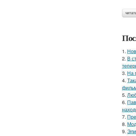
читат
Пос
1.
Нов
2.
В с
тепер
3.
На 
4.
Так
фильм
5.
Люб
6.
Пав
наход
7.
Пре
8.
Мод
9.
Эли