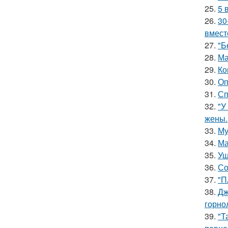
25.
5 
26.
30
вмест
27.
"Б
28.
Ма
29.
Ко
30.
Оп
31.
Сп
32.
"У
жены.
33.
Му
34.
Ма
35.
Уш
36.
Со
37.
"П
38.
Дж
горно
39.
"Т