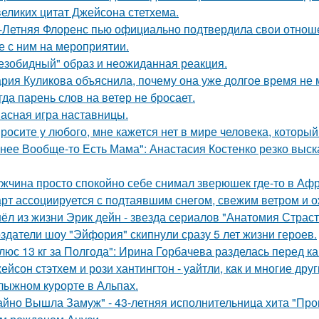
великих цитат Джейсoна стетхема.
-Летняя Флоренс пью официально подтвердила свои отнош
е с ним на мероприятии.
езобидный" образ и неожиданная реакция.
рия Куликова объяснила, почему она уже долгое время не 
гда парень слов на ветер не бросает.
асная игра наставницы.
росите у любого, мне кажется нет в мире человека, который
 нее Вообще-то Есть Мама": Анастасия Костенко резко выс
жчина просто спокойно себе снимал зверюшек где-то в Афри
рт ассоциируется с подтаявшим снегом, свежим ветром и 
ёл из жизни Эрик дейн - звезда сериалов "Анатомия Страст
здатели шоу "Эйфория" скипнули сразу 5 лет жизни героев.
люс 13 кг за Полгода": Ирина Горбачева разделась перед к
ейсон стэтхем и рози хантингтон - уайтли, как и многие дру
лыжном курорте в Альпах.
айно Вышла Замуж" - 43-летняя исполнительница хита "Пров