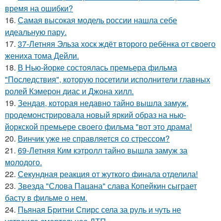
время на ошибки?
16.
Самая высокая модель россии нашла себе
идеальную пару.
17.
37-Летняя Эльза хоск ждёт второго ребёнка от своего
жениха тома Дейли.
18.
В Нью-йорке состоялась премьера фильма
"Последствия", которую посетили исполнители главных
ролей Кэмерон диас и Джона хилл.
19.
Зендая, которая недавно тайно вышла замуж,
продемонстрировала новый яркий образ на нью-
йоркской премьере своего фильма "вот это драма!
20.
Винчик уже не справляется со стрессом?
21.
69-Летняя Ким кэтролл тайно вышла замуж за
молодого.
22.
Секундная реакция от жуткого финала отделила!
23.
Звезда "Слова Пацана" слава Копейкин сыграет
басту в фильме о нем.
24.
Пьяная Бритни Спирс села за руль и чуть не