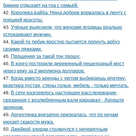
бикини отдыхает на гоа с семьей.
42.
Королева вайба: Нина добрев ворвалась в ленту с
порцией красоты.
43.
Учёные выяснили, что женские ягодицы реально
успокаивают мужчин.
44.
Какой-то тюбик яростно пытается лопнуть арбуз
своими ляжками.
45.
Прощения за такой тон прошу.
46.
В конго построили деревянный пешеходный мост
через реку за 2 миллиона долларов.
47.
Когда вместо аренды с уютом выбираешь ипотеку:
квартира пустая, стены голые, мебель - только мечтать.
48.
В сети разгорелось настоящее расследование,
связанное с возлюбленным вали карнавал - Аргишти
эвояном.
49.
Аргентинка внезапно призналась, что по ночам
нюхает скакости мужа.
50.
Джейкоб элорди столкнулся с неприятным