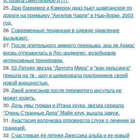
устроила смертельное ДТП.
25.
Дрю бэрримор и Кэмерон диаз пьют шампанское по
дороге на премьеру "Ангелов Чарли" в Нью-йорке, 2003
год.
26.
Современные тенденции в одежде удивление
вызывают.
27.
После длительного зимнего перерыва, ана де Армас
вновь отправилась в Лос-анджелес, возобновив
интенсивные тренировки.
28.
52-Летняя звезда "Другого Мира" и "ван хельсинга"
пришла на тв - шоу и шокировала поклонников своей
новой внешностью.
29.
Джей александр после пережитого инсульта не
может ходить.
30.
Дочь умы турман и Итана хоука, звезда сериала
"Очень Странные Дела" Майя хоук, вышла замуж.
31.
Анастасия волочкова опровергла слухи о лечении за
границей.
32.
Счастливая 44-летняя Джессика альба и ее новый