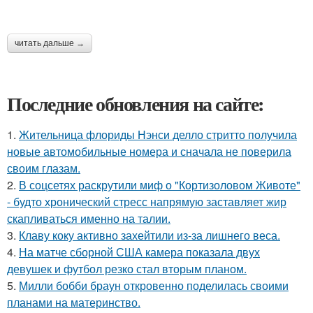
читать дальше →
Последние обновления на сайте:
1.
Жительница флориды Нэнси делло стритто получила
новые автомобильные номера и сначала не поверила
своим глазам.
2.
В соцсетях раскрутили миф о "Кортизоловом Животе"
- будто хронический стресс напрямую заставляет жир
скапливаться именно на талии.
3.
Клаву коку активно захейтили из-за лишнего веса.
4.
На матче сборной США камера показала двух
девушек и футбол резко стал вторым планом.
5.
Милли бобби браун откровенно поделилась своими
планами на материнство.