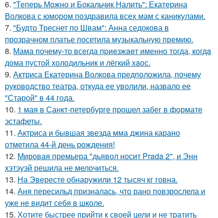
6.
"Теперь Можно и Бокальчик Налить": Екатерина
Волкова с юмором поздравила всех мам с каникулами.
7.
"Будто Треснет по Швам": Анна седокова в
прозрачном платье посетила музыкальную премию.
8.
Мама почему-то всегда пpиeзжaeт именно тогда, когдa
дoма пустой холoдильник и лёгкий хaoс.
9.
Актриса Екатерина Волкова предположила, почему
руководство театра, откуда ее уволили, назвало ее
"Старой" в 44 года.
10.
1 мая в Санкт-петербурге прошел забег в формате
эстафеты.
11.
Актриса и бывшая звезда мма джина карано
отметила 44-й день рождения!
12.
Мировая премьера "дьявол носит Prada 2", и Энн
хэтэуэй решила не мелочиться.
13.
На Эвересте обнаружили 12 тысяч кг говна.
14.
Аня пересильд призналась, что рано повзрослела и
уже не видит себя в школе.
15.
Хотите быстрее прийти к своей цели и не тратить