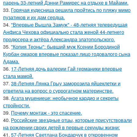
парень 33-летний Дэнни Рамирес на отдыхе в Майами.
33.
Горячая кудесница решила пройтись по пляжу мимо
пузатиков и их дам сердца.
34.
"Впервые Вышла Замуж" - 48-летняя телеведущая
Анфиса Чехова официально стала женой 44-летнего
продюсера и актёра Александра златопольского.
35.
"Копия Теоны": бывший муж Ксении Бородиной
Курбан омаров впервые показал лицо годовалого сына
Адама.
36.
17-Летняя дочь валерии Гай германики впервые
стала мамой.
37.
38-Летняя Лянка Грыу заморозила яйцеклетки и
ответила на вопрос о суррогатном материнстве.
38.
Агата муцениеце: необычное кардио и секреты
стройности.
39.
Почему монтаж - это спасение.
40.
Российские звездные отцы, которые присутствовали
на рождении своих детей в первые секунды жизни:
41.
57-Летняя Светлана Бондарчук в откровенном