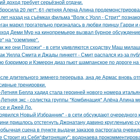
ий доход требует серьёзной отдачи.
бросила 20 лет": 61-летняя Алена Апина продемонстрирова
 лет назад на съёмках фильма "Волк с Уолл - Стрит" позна
ган маркл трогательно призналась в любви принцу Гарри и 
ход Деми Мур на кинопремьере вызвал бурное обсуждение 
е" на "оземпике".
ак же они Похожи" - в сети удивляются сходству Маш милаш
ак Уилла Смита и Джады пинкетт - Смит распался из-за пуб
ю бэрримор и Кэмерон диаз пьют шампанское по дороге на 
сле длительного зимнего перерыва, ана де Армас вновь от
сивные тренировки.
-Летняя Белла хадид стала героиней нового номера италья
-Летняя экс - солистка группы "Комбинация" Алёна Апина м
се и Джей Ло.
оявился Новый Избранник" - в сети обсуждают очередного 
ини пришлось отстегнуть Джонатану давино кругленькую су
обычная сцена в пункте выдачи заказов растрогала очевидц
е Строит из Себя"фитоняшку": водонаева прокомментирова