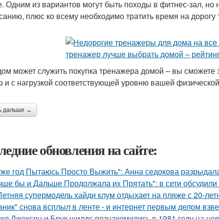
е. Одним из вариантов могут быть походы в фитнес-зал, но 
санию, плюс ко всему необходимо тратить время на дорогу т
ом может служить покупка тренажера домой – вы сможете з
о и с нагрузкой соответствующей уровню вашей физической
ь дальше →
ледние обновления на сайте:
уже год Пытаюсь Просто Выжить": Анна седокова разрыдалас
чше бы и Дальше Продолжала их Прятать": в сети обсудили
Летняя супермодель хайди клум отдыхает на пляже с 20-ле
аник" снова всплыл в ленте - и интернет первым делом взве
кл Джексон и Брук шилдс познакомились в 1981 году на це