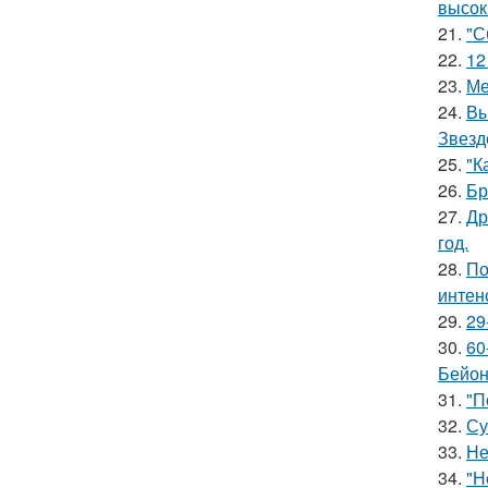
высок
21.
"С
22.
12
23.
Ме
24.
Вы
Звезд
25.
"К
26.
Бр
27.
Др
год.
28.
По
интен
29.
29
30.
60
Бейон
31.
"П
32.
Су
33.
Не
34.
"Н