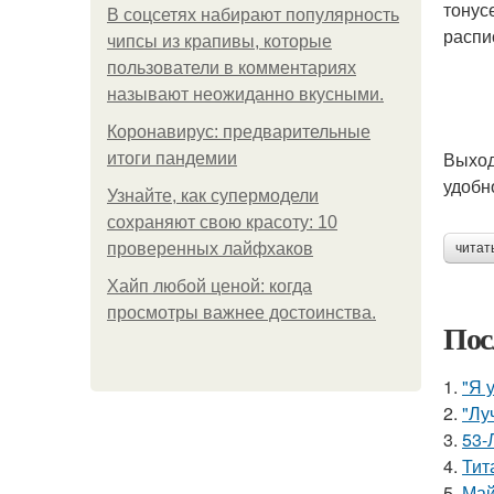
тонус
В соцсетях набирают популярность
распи
чипсы из крапивы, которые
пользователи в комментариях
называют неожиданно вкусными.
Коронавирус: предварительные
Выход
итоги пандемии
удобн
Узнайте, как супермодели
сохраняют свою красоту: 10
проверенных лайфхаков
читат
Хайп любой ценой: когда
просмотры важнее достоинства.
Пос
1.
"Я 
2.
"Лу
3.
53-
4.
Тит
5.
Май