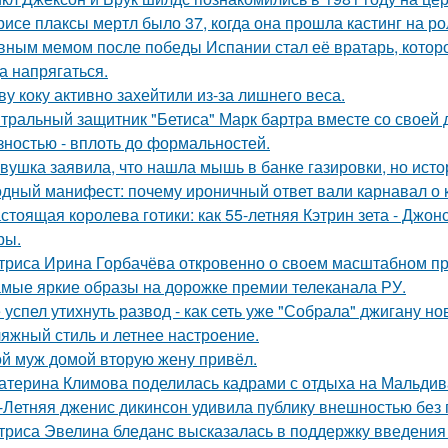
рисе плаксы мертл было 37, когда она прошла кастинг на р
вным мемом после победы Испании стал её вратарь, которо
а напрягаться.
ву коку активно захейтили из-за лишнего веса.
тральный защитник "Бетиса" Марк бартра вместе со своей
зностью - вплоть до формальностей.
вушка заявила, что нашла мышь в банке газировки, но ис
дный манифест: почему ироничный ответ вали карнавал о ко
стоящая королева готики: как 55-летняя Кэтрин зета - Джон
ры.
триса Ирина Горбачёва откровенно о своем масштабном п
мые яркие образы на дорожке премии телеканала РУ.
 успел утихнуть развод - как сеть уже "Собрала" джигану н
яжный стиль и летнее настроение.
й муж домой вторую жену привёл.
атерина Климова поделилась кадрами с отдыха на Мальдив
-Летняя дженис дикинсон удивила публику внешностью без 
триса Эвелина бледанс высказалась в поддержку введения 