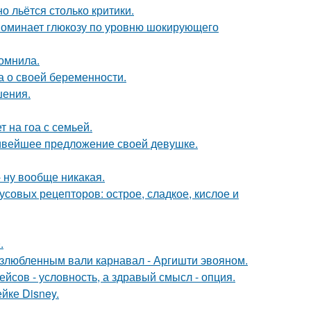
о льётся столько критики.
поминает глюкозу по уровню шокирующего
омнила.
а о своей беременности.
шения.
 на гоа с семьей.
сивейшее предложение своей девушке.
 ну вообще никакая.
кусовых рецепторов: острое, сладкое, кислое и
.
озлюбленным вали карнавал - Аргишти эвояном.
йсов - условность, а здравый смысл - опция.
йке Disney.