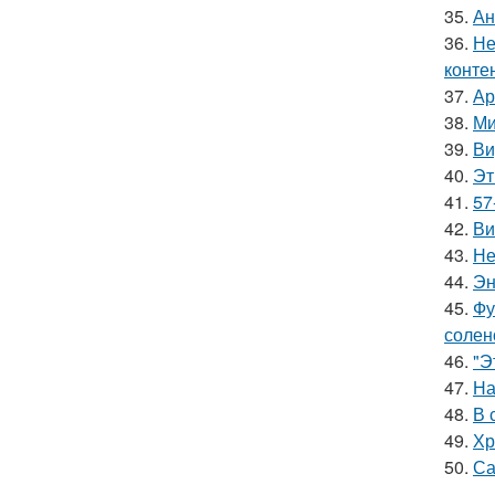
35.
Ан
36.
Не
конте
37.
Ар
38.
Ми
39.
Ви
40.
Эт
41.
57
42.
Ви
43.
Не
44.
Эн
45.
Фу
солен
46.
"Э
47.
На
48.
В 
49.
Хр
50.
Са