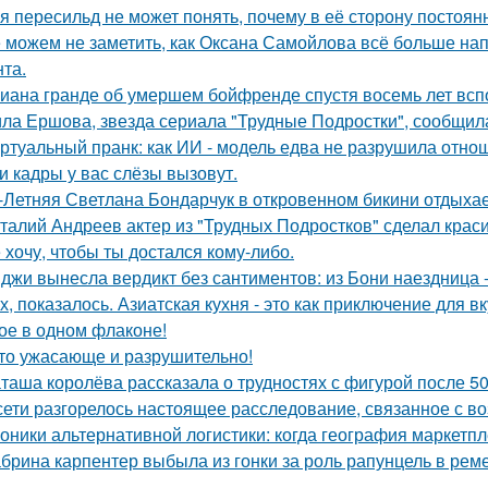
я пересильд не может понять, почему в её сторону постоянн
 можем не заметить, как Оксана Самойлова всё больше на
нта.
иана гранде об умершем бойфренде спустя восемь лет всп
ла Ершова, звезда сериала "Трудные Подростки", сообщил
ртуальный пранк: как ИИ - модель едва не разрушила отно
и кадры у вас слёзы вызовут.
-Летняя Светлана Бондарчук в откровенном бикини отдыхает
талий Андреев актер из "Трудных Подростков" сделал кра
 хочу, чтобы ты достался кому-либо.
джи вынесла вердикт без сантиментов: из Бони наездница -
х, показалось. Азиатская кухня - это как приключение для в
ое в одном флаконе!
то ужасающе и разрушительно!
таша королёва рассказала о трудностях с фигурой после 50
сети разгорелось настоящее расследование, связанное с в
оники альтернативной логистики: когда география маркетпле
брина карпентер выбыла из гонки за роль рапунцель в реме