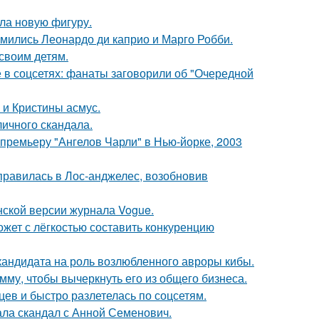
ла новую фигуру.
комились Леонардо ди каприо и Марго Робби.
своим детям.
в соцсетях: фанаты заговорили об "Очередной
 и Кристины асмус.
личного скандала.
премьеру "Ангелов Чарли" в Нью-йорке, 2003
правилась в Лос-анджелес, возобновив
нской версии журнала Vogue.
ожет с лёгкостью составить конкуренцию
кандидата на роль возлюбленного авроры кибы.
мму, чтобы вычеркнуть его из общего бизнеса.
ев и быстро разлетелась по соцсетям.
ла скандал с Анной Семенович.