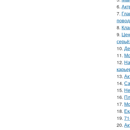
6.
Акт
7.
Гла
повод
8.
Кла
9.
Цен
серьё
10.
Де
11.
Мо
12.
На
карье
13.
Ак
14.
Са
15.
Не
16.
Пл
17.
Мо
18.
Ек
19.
71
20.
Ак