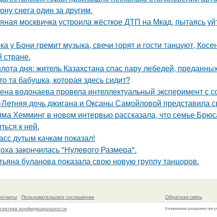
ону снега один за другим.
яная москвичка устроила жёсткое ДТП на Мкад, пытаясь уйт
ка у Бони гремит музыка, свечи горят и гости танцуют, Кос
й стране.
лота дня: житель Казахстана спас пару лебедей, преданных 
то та бабушка, которая здесь сидит?
ена водонаева провела интеллектуальный эксперимент с с
-Летняя дочь джигана и Оксаны Самойловой представила с
ма Хемминг в новом интервью рассказала, что семье Брюса
ться к ней.
асс дутым качкам показал!
оха закончилась "Нулевого Размера".
тьяна буланова показала свою новую группу танцоров.
онтакты
Пользовательское соглашение
Обратная связь
олитика конфидециальности
Копирование разрешено при у