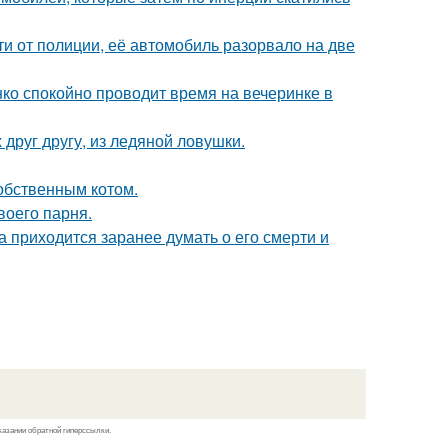
и от полиции, её автомобиль разорвало на две
енко спокойно проводит время на вечеринке в
друг другу, из ледяной ловушки.
обственным котом.
воего парня.
 приходится заранее думать о его смерти и
казании обратной гиперссылки.