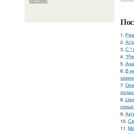
бассейн.
Пос
1.
Риа
2.
Агл
3.
С *
4.
"Ри
5.
Ана
6.
В н
хорео
7.
Она
холан
8.
Цен
серьё
9.
Акт
10.
Се
11.
Ма