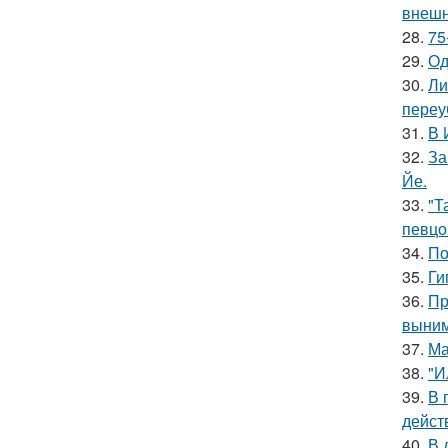
внешн
28.
75
29.
Од
30.
Ли
переу
31.
В 
32.
За
Йе.
33.
"Т
певцо
34.
По
35.
Ги
36.
Пр
выним
37.
Ма
38.
"И
39.
В 
дейст
40.
В 