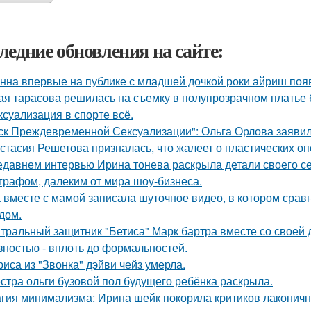
ледние обновления на сайте:
нна впервые на публике с младшей дочкой роки айриш поя
ая тарасова решилась на съемку в полупрозрачном платье 
 ксуализация в спорте всё.
ск Преждевременной Сексуализации": Ольга Орлова заявила,
стасия Решетова призналась, что жалеет о пластических оп
едавнем интервью Ирина тонева раскрыла детали своего се
графом, далеким от мира шоу-бизнеса.
 вместе с мамой записала шуточное видео, в котором сра
дом.
тральный защитник "Бетиса" Марк бартра вместе со своей
зностью - вплоть до формальностей.
риса из "Звонка" дэйви чейз умерла.
стра ольги бузовой пол будущего ребёнка раскрыла.
гия минимализма: Ирина шейк покорила критиков лаконичн