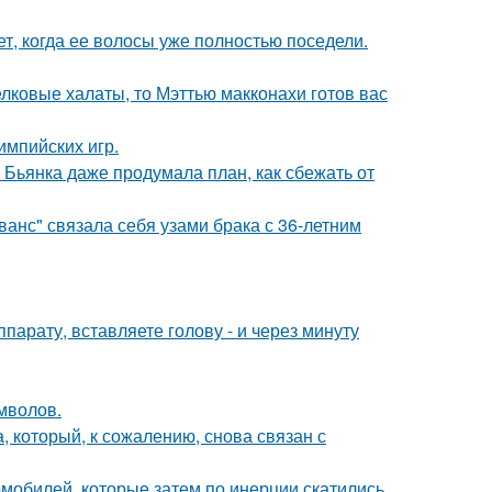
ет, когда ее волосы уже полностью поседели.
елковые халаты, то Мэттью макконахи готов вас
импийских игр.
Бьянка даже продумала план, как сбежать от
анс" связала себя узами брака с 36-летним
ппарату, вставляете голову - и через минуту
мволов.
, который, к сожалению, снова связан с
омобилей, которые затем по инерции скатились