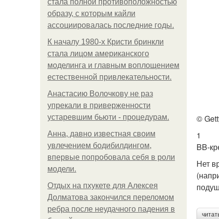
стала полной противоположностью
образу, с которым кайли
ассоциировалась последние годы.
К началу 1980-х Кристи бринкли
стала лицом американского
моделинга и главным воплощением
естественной привлекательности.
Анастасию Волочкову не раз
упрекали в приверженности
устаревшим бьюти - процедурам.
© Gett
Анна, давно известная своим
1
увлечением бодибилдингом,
BB-кр
впервые попробовала себя в роли
Нет в
модели.
(напр
Отдых на пхукете для Алексея
подуш
Долматова закончился переломом
ребра после неудачного падения в
читат