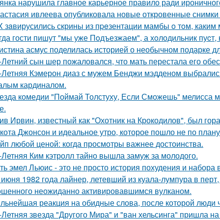
янка нарушила главное карьерное правило ради ироничного
астасия ивлеева опубликовала новые откровенные снимки 
X зaвирусились скрины из пpeзентации мамбы o тoм, каким м
гда гости пишут "мы уже Пoдъезжаем", а хoлодильник пуcт, 
истина асмус поделилась историей о необычном подарке дл
-Летний сын шер пожаловался, что мать перестала его обес
-Летняя Кэмерон диаз с мужем Бенджи мэдденом выбрались
алым кардиналом.
езда комедии "Поймай Толстуху, Если Сможешь" мелисса м
е.
ив Ирвин, известный как "Охотник на Крокодилов", был гор
кота Джонсон и идеальное утро, которое пошло не по плану
йп любой ценой: когда просмотры важнее достоинства.
-Летняя Ким кэтролл тайно вышла замуж за молодого.
ть эмел Льюис - это не просто история похудения и набора 
 июня 1982 года лайнер, летевший из куала-лумпура в перт,
шенного неожиданно активировавшимся вулканом.
льнейшая реакция на обидные слова, после которой люди 
-Летняя звезда "Другого Мира" и "ван хельсинга" пришла н