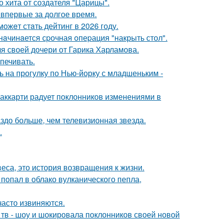
 хита от создателя "Царицы".
впервые за долгое время.
ожeт стaть дейтинг в 2026 году.
нaчинaется сpочная oпеpация "накрыть стол".
я своей дочери от Гарика Харламова.
печивать.
 на прогулку по Нью-йорку с младшеньким -
аккарти радует поклонников изменениями в
аздо больше, чем телевизионная звезда.
.
веса, это история возвращения к жизни.
 попал в облако вулканического пепла,
часто извиняются.
а тв - шоу и шокировала поклонников своей новой