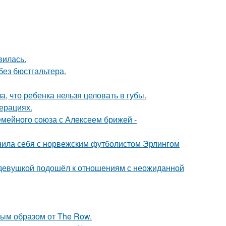
вилась.
без бюстгальтера.
 что ребенка нельзя целовать в губы.
ерациях.
мейного союза с Алексеем брижей -
внила себя с норвежским футболистом Эрлингом
 девушкой подошёл к отношениям с неожиданной
ым образом от The Row.