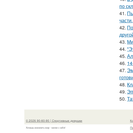
по скл
41.
Пь
части.
42.
По
друго
43.
Ми
44.
"Э
45.
Ал
46.
14
47.
Эм
готови
48.
Кл
49.
Эп
50.
Та
© 2026 90-60-90 | Спортивные девушки
К
П
Хочешь изменить мир - начни с себя!