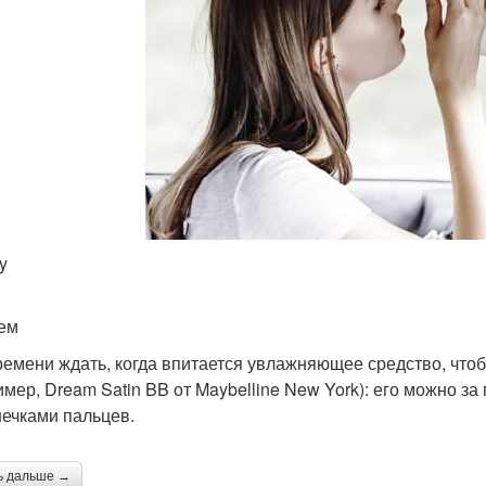
y
ем
ремени ждать, когда впитается увлажняющее средство, что
имер, Dream Satin BB от Maybelline New York): его можно за
ечками пальцев.
ь дальше →