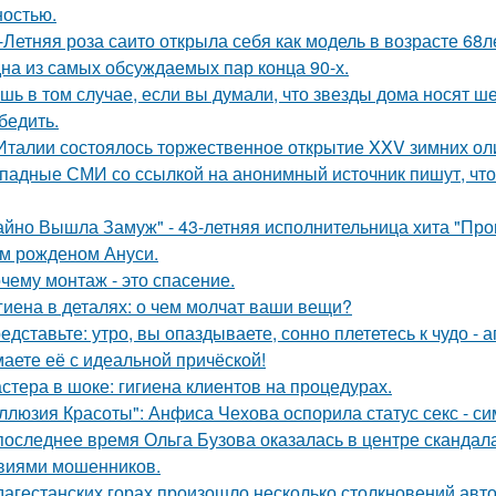
остью.
-Летняя роза саито открыла себя как модель в возрасте 68л
на из самых обсуждаемых пар конца 90-х.
шь в том случае, если вы думали, что звезды дома носят ш
бедить.
Италии состоялось торжественное открытие XXV зимних ол
падные СМИ со ссылкой на анонимный источник пишут, что 
айно Вышла Замуж" - 43-летняя исполнительница хита "Пров
м рожденом Ануси.
чему монтаж - это спасение.
гиена в деталях: о чем молчат ваши вещи?
едставьте: утро, вы опаздываете, сонно плететесь к чудо - а
аете её с идеальной причёской!
стера в шоке: гигиена клиентов на процедурах.
ллюзия Красоты": Анфиса Чехова оспорила статус секс - си
последнее время Ольга Бузова оказалась в центре скандала
виями мошенников.
дагестанских горах произошло несколько столкновений авт