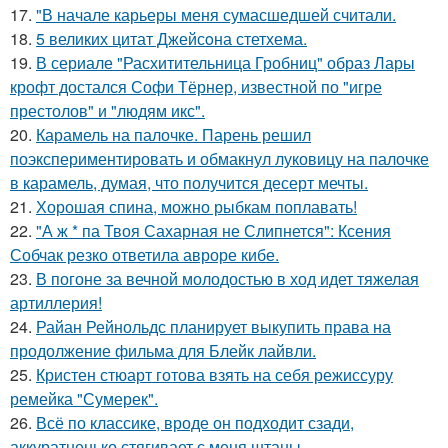
17.
"В начале карьеры меня сумасшедшей считали.
18.
5 великих цитат Джейсoна стетхема.
19.
В сериале "Расхитительница Гробниц" образ Лары
крофт достался Софи Тёрнер, известной по "игре
престолов" и "людям икс".
20.
Карамель на палочке. Парень решил
поэкспериментировать и обмакнул луковицу на палочке
в карамель, думая, что получится десерт мечты.
21.
Хорошая спина, можно рыбкам поплавать!
22.
"А ж * па Твоя Сахарная не Слипнется": Ксения
Собчак резко ответила авроре кибе.
23.
В погоне за вечной молодостью в ход идет тяжелая
артиллерия!
24.
Райан Рейнольдс планирует выкупить права на
продолжение фильма для Блейк лайвли.
25.
Кристен стюарт готова взять на себя режиссуру
ремейка "Сумерек".
26.
Всё по классике, вроде он подходит сзади,
аккуратненько стягивает с меня штаны.