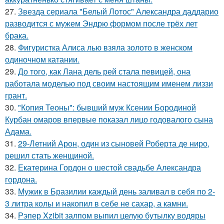
27.
Звезда сериала "Белый Лотос" Александра даддарио
разводится с мужем Эндрю формом после трёх лет
брака.
28.
Фигуристка Алиса лью взяла золото в женском
одиночном катании.
29.
До того, как Лана дель рей стала певицей, она
работала моделью под своим настоящим именем лиззи
грант.
30.
"Копия Теоны": бывший муж Ксении Бородиной
Курбан омаров впервые показал лицо годовалого сына
Адама.
31.
29-Летний Арон, один из сыновей Роберта де ниро,
решил стать женщиной.
32.
Екатерина Гордон о шестой свадьбе Александра
гордона.
33.
Мужик в Бразилии каждый день заливал в себя по 2-
3 литра колы и накопил в себе не сахар, а камни.
34.
Рэпер Xzibit залпом выпил целую бутылку водяры