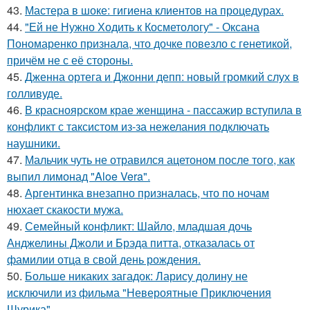
43.
Мастера в шоке: гигиена клиентов на процедурах.
44.
"Ей не Нужно Ходить к Косметологу" - Оксана
Пономаренко признала, что дочке повезло с генетикой,
причём не с её стороны.
45.
Дженна ортега и Джонни депп: новый громкий слух в
голливуде.
46.
В красноярском крае женщина - пассажир вступила в
конфликт с таксистом из-за нежелания подключать
наушники.
47.
Мальчик чуть не отравился ацетоном после того, как
выпил лимонад "Aloe Vera".
48.
Аргентинка внезапно призналась, что по ночам
нюхает скакости мужа.
49.
Семейный конфликт: Шайло, младшая дочь
Анджелины Джоли и Брэда питта, отказалась от
фамилии отца в свой день рождения.
50.
Больше никаких загадок: Ларису долину не
исключили из фильма "Невероятные Приключения
Шурика".