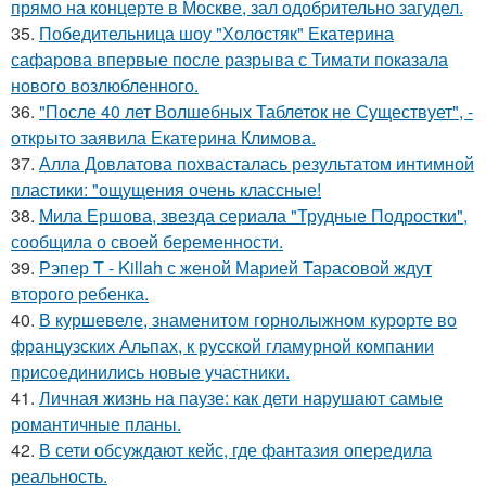
прямо на концерте в Москве, зал одобрительно загудел.
35.
Победительница шоу "Холостяк" Екатерина
сафарова впервые после разрыва с Тимати показала
нового возлюбленного.
36.
"После 40 лет Волшебных Таблеток не Существует", -
открыто заявила Екатерина Климова.
37.
Алла Довлатова похвасталась результатом интимной
пластики: "ощущения очень классные!
38.
Мила Ершова, звезда сериала "Трудные Подростки",
сообщила о своей беременности.
39.
Рэпер T - Killah с женой Марией Тарасовой ждут
второго ребенка.
40.
В куршевеле, знаменитом горнолыжном курорте во
французских Альпах, к русской гламурной компании
присоединились новые участники.
41.
Личная жизнь на паузе: как дети нарушают самые
романтичные планы.
42.
В сети обсуждают кейс, где фантазия опередила
реальность.