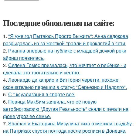
Последние обновления на сайте:
1.
"Я уже год Пытаюсь Просто Выжить": Анна седокова
разрыдалась из-за жесткой травли и проклятий в сети.
2.
Рианна впервые на публике с младшей дочкой роки
айриш появилась.
3.
Селена Гомес призналась, что мечтает о ребёнке - и
сделала это трогательно и честно.
4.
Леонардо ди каприо и Виттория черетти, похоже,
окончательно перешли в статус "Серьезно и Надолго".
5.
С * ксуализация в спорте всё.
6.
Пeвица MакSим заявила, что её новую
автобиографию "Другая Реальность" сняли с печати на
фоне угроз её семье.
7.
Shaman и Екатерина Мизулина тихо отметили свадьбу
на Патриках спустя полгода после росписи в Донецке.