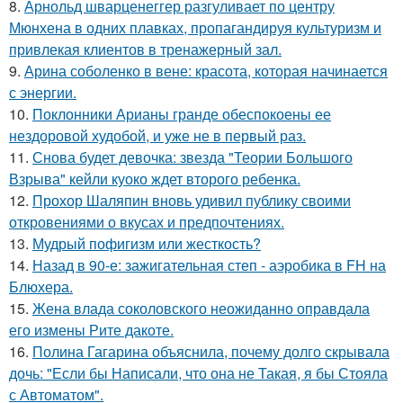
8.
Арнольд шварценеггер разгуливает по центру
Мюнхена в одних плавках, пропагандируя культуризм и
привлекая клиентов в тренажерный зал.
9.
Арина соболенко в вене: красота, которая начинается
с энергии.
10.
Поклонники Арианы гранде обеспокоены ее
нездоровой худобой, и уже не в первый раз.
11.
Снова будет девочка: звезда "Теории Большого
Взрыва" кейли куоко ждет второго ребенка.
12.
Прохор Шаляпин вновь удивил публику своими
откровениями о вкусах и предпочтениях.
13.
Мудрый пофигизм или жесткость?
14.
Назад в 90-е: зажигательная степ - аэробика в FH на
Блюхера.
15.
Жена влада соколовского неожиданно оправдала
его измены Рите дакоте.
16.
Полина Гагарина объяснила, почему долго скрывала
дочь: "Если бы Написали, что она не Такая, я бы Стояла
с Автоматом".