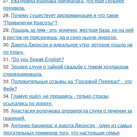
27.
Екатерина Варнава призналась, что ещё сильнее
похудела.
28.
Почему существует дискриминация и что такое
"Привилегии Красоты"?
29.
Лошадь за лям - это, конечно, жесткая база, но на ней
в рестик не прискачешь, да и сено нынче дорогое.
30.
Дакота Джонсон и идеальное утро, которое пошло не
по плану.
31.
"Do you Speak English?
32.
Зендея слухи о тайной свадьбе с томом холландом
спровоцировала.
33.
Положительные отзывы на "Грозовой Перевал" - это
Фейк?
34.
Гламур ушёл, не прощаясь - только стразы
осыпались по дороге.
35.
Анастасия волочкова опровергла слухи о лечении за
границей.
36.
Антонио бандерас и дакота Джонсон - один из самых
трогательных примеров того, что настоящая семья