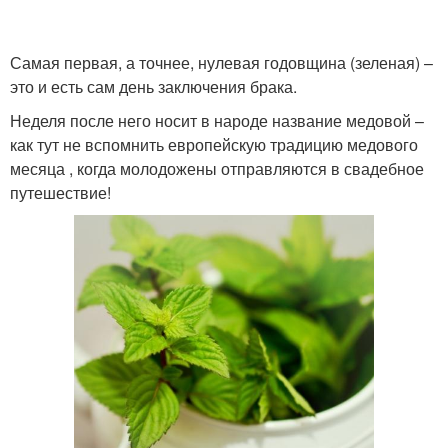
Самая первая, а точнее, нулевая годовщина (зеленая) –
это и есть сам день заключения брака.
Фаянсовая свадьба
Оловянная свадьба
Неделя после него носит в народе название медовой –
как тут не вспомнить европейскую традицию медового
месяца , когда молодожены отправляются в свадебное
путешествие!
Стальная свадьба
Ландышевая свадьба
Агатовая свадьба
Стеклянная свадьба
Топазовая свадьба
Бирюзовая свадьба