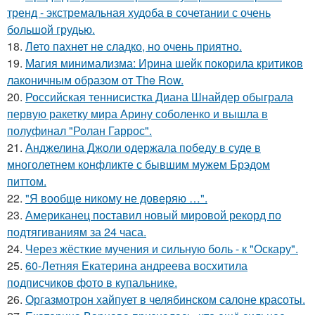
тренд - экстремальная худоба в сочетании с очень
большой грудью.
18.
Лето пахнет не сладко, но очень приятно.
19.
Магия минимализма: Ирина шейк покорила критиков
лаконичным образом от The Row.
20.
Российская теннисистка Диана Шнайдер обыграла
первую ракетку мира Арину соболенко и вышла в
полуфинал "Ролан Гаррос".
21.
Анджелина Джоли одержала победу в суде в
многолетнем конфликте с бывшим мужем Брэдом
питтом.
22.
"Я вообще никому не доверяю …".
23.
Американец поставил новый мировой рекорд по
подтягиваниям за 24 часа.
24.
Через жёсткие мучения и сильную боль - к "Оскару".
25.
60-Летняя Екатерина андреева восхитила
подписчиков фото в купальнике.
26.
Оргазмотрон хайпует в челябинском салоне красоты.