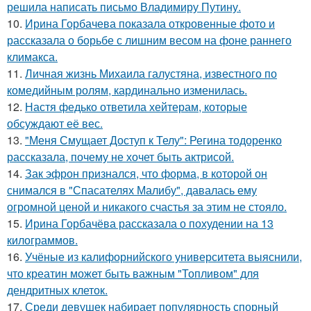
решила написать письмо Владимиру Путину.
10.
Ирина Горбачева показала откровенные фото и
рассказала о борьбе с лишним весом на фоне раннего
климакса.
11.
Личная жизнь Михаила галустяна, известного по
комедийным ролям, кардинально изменилась.
12.
Настя федько ответила хейтерам, которые
обсуждают её вес.
13.
"Меня Смущает Доступ к Телу": Регина тодоренко
рассказала, почему не хочет быть актрисой.
14.
Зак эфрон признался, что форма, в которой он
снимался в "Спасателях Малибу", давалась ему
огромной ценой и никакого счастья за этим не стояло.
15.
Ирина Горбачёва рассказала о похудении на 13
килограммов.
16.
Учёные из калифорнийского университета выяснили,
что креатин может быть важным "Топливом" для
дендритных клеток.
17.
Среди девушек набирает популярность спорный