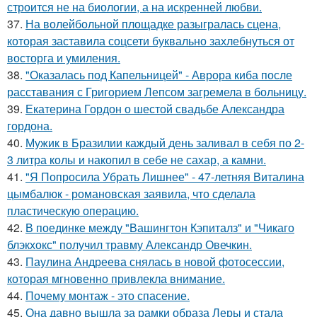
строится не на биологии, а на искренней любви.
37.
На волейбольной площадке разыгралась сцена,
которая заставила соцсети буквально захлебнуться от
восторга и умиления.
38.
"Оказалась под Капельницей" - Аврора киба после
расставания с Григорием Лепсом загремела в больницу.
39.
Екатерина Гордон о шестой свадьбе Александра
гордона.
40.
Мужик в Бразилии каждый день заливал в себя по 2-
3 литра колы и накопил в себе не сахар, а камни.
41.
"Я Попросила Убрать Лишнее" - 47-летняя Виталина
цымбалюк - романовская заявила, что сделала
пластическую операцию.
42.
В поединке между "Вашингтон Кэпиталз" и "Чикаго
блэкхокс" получил травму Александр Овечкин.
43.
Паулина Андреева снялась в новой фотосессии,
которая мгновенно привлекла внимание.
44.
Почему монтаж - это спасение.
45.
Она давно вышла за рамки образа Леры и стала