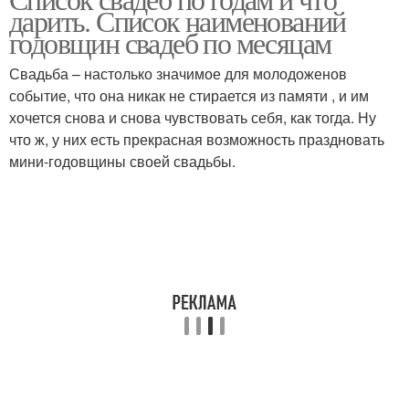
Зеленая свадьба
Цинковая свадьба
дарить. Список наименований
годовщин свадеб по месяцам
Свадьба – настолько значимое для молодоженов
событие, что она никак не стирается из памяти , и им
Ситцевая свадьба
Бумажная свадьба
хочется снова и снова чувствовать себя, как тогда. Ну
что ж, у них есть прекрасная возможность праздновать
мини-годовщины своей свадьбы.
Кожаная свадьба
Льняная свадьба
Деревянная свадьба
Чугунная свадьба
Медная свадьба
Жестяная свадьба