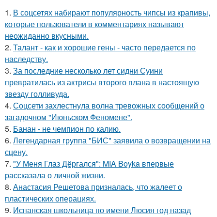
1.
В соцсетях набирают популярность чипсы из крапивы,
которые пользователи в комментариях называют
неожиданно вкусными.
2.
Талант - как и хорошие гены - часто передается по
наследству.
3.
За последние несколько лет сидни Суини
превратилась из актрисы второго плана в настоящую
звезду голливуда.
4.
Соцсети захлестнула волна тревожных сообщений о
загадочном "Июньском Феномене".
5.
Банан - не чемпион по калию.
6.
Легендарная группа "БИС" заявила о возвращении на
сцену.
7.
"У Меня Глаз Дёргался": MIA Boyka впервые
рассказала о личной жизни.
8.
Анастасия Решетова призналась, что жалеет о
пластических операциях.
9.
Испанская школьница по имени Люсия год назад