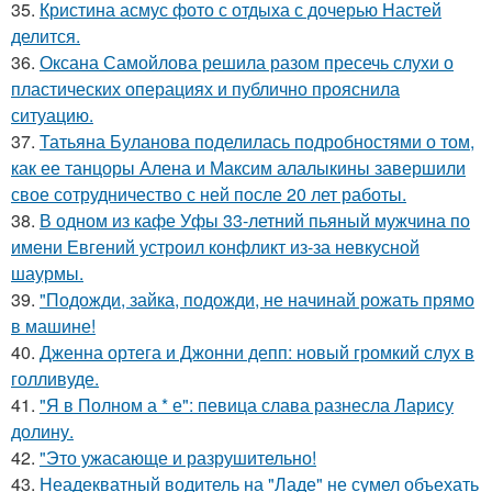
35.
Кристина асмус фото с отдыха с дочерью Настей
делится.
36.
Оксана Самойлова решила разом пресечь слухи о
пластических операциях и публично прояснила
ситуацию.
37.
Татьяна Буланова поделилась подробностями о том,
как ее танцоры Алена и Максим алалыкины завершили
свое сотрудничество с ней после 20 лет работы.
38.
В одном из кафе Уфы 33-летний пьяный мужчина по
имени Евгений устроил конфликт из-за невкусной
шаурмы.
39.
"Подожди, зайка, подожди, не начинай рожать прямо
в машине!
40.
Дженна ортега и Джонни депп: новый громкий слух в
голливуде.
41.
"Я в Полном а * е": певица слава разнесла Ларису
долину.
42.
"Это ужасающе и разрушительно!
43.
Неадекватный водитель на "Ладе" не сумел объехать