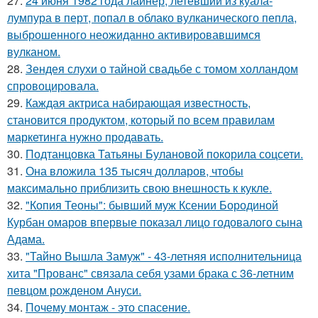
27.
24 июня 1982 года лайнер, летевший из куала-
лумпура в перт, попал в облако вулканического пепла,
выброшенного неожиданно активировавшимся
вулканом.
28.
Зендея слухи о тайной свадьбе с томом холландом
спровоцировала.
29.
Каждая актриса набирающая известность,
становится продуктом, который по всем правилам
маркетинга нужно продавать.
30.
Подтанцовка Татьяны Булановой покорила соцсети.
31.
Она вложила 135 тысяч долларов, чтобы
максимально приблизить свою внешность к кукле.
32.
"Копия Теоны": бывший муж Ксении Бородиной
Курбан омаров впервые показал лицо годовалого сына
Адама.
33.
"Тайно Вышла Замуж" - 43-летняя исполнительница
хита "Прованс" связала себя узами брака с 36-летним
певцом рожденом Ануси.
34.
Почему монтаж - это спасение.