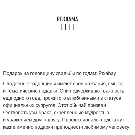
Зеленая свадьба
Цинковая свадьба
Оловянная свадьба
Стальная свадьба
Подарок на годовщину свадьбы по годам: Pixabay
Свадебные годовщины имеют свои названия, смысл
и тематические подарки. Они подчеркивают важность
Никелевая свадьба
Ландышевая свадьба
еще одного года, прожитого влюбленными в статусе
официальных супругов. Этот обычай призван
чествовать узы брака, скрепленные мудростью
и уважением друг к другу. Профессионалы подскажут,
Агатовая свадьба
Стеклянная свадьба
какие именно подарки преподнести любимому человеку.