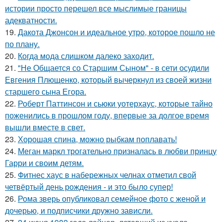
истории просто перешел все мыслимые границы
адекватности.
19.
Дакота Джонсон и идеальное утро, которое пошло не
по плану.
20.
Когда мода слишком далеко заходит.
21.
"Не Общается со Старшим Сыном" - в сети осудили
Евгения Плющенко, который вычеркнул из своей жизни
старшего сына Егора.
22.
Роберт Паттинсон и сьюки уотерхаус, которые тайно
поженились в прошлом году, впервые за долгое время
вышли вместе в свет.
23.
Хорошая спина, можно рыбкам поплавать!
24.
Меган маркл трогательно призналась в любви принцу
Гарри и своим детям.
25.
Фитнес хаус в набережных челнах отметил свой
четвёртый день рождения - и это было супер!
26.
Рома зверь опубликовал семейное фото с женой и
дочерью, и подписчики дружно зависли.