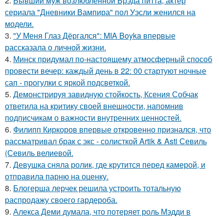
2.
Бывший муж возлюбленной Брэда питта, актер
сериала "Дневники Вампира" пол Уэсли женился на
модели.
3.
"У Меня Глаз Дёргался": MIA Boyka впервые
рассказала о личной жизни.
4.
Минск придумал по-настоящему атмосферный способ
провести вечер: каждый день в 22: 00 стартуют ночные
сап - прогулки с яркой подсветкой.
5.
Демонстрируя завидную стойкость, Ксения Собчак
ответила на критику своей внешности, напомнив
подписчикам о важности внутренних ценностей.
6.
Филипп Киркоров впервые откровенно признался, что
рассматривал брак с экс - солисткой Artik & Asti Севиль
(Севиль велиевой.
7.
Девушка сняла ролик, где крутится перед камерой, и
отправила парню на оценку.
8.
Блогерша лерчек решила устроить тотальную
распродажу своего гардероба.
9.
Алекса Деми думала, что потеряет роль Мэдди в