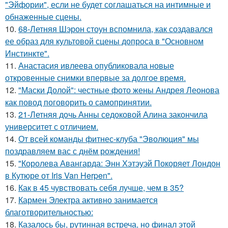
"Эйфории", если не будет соглашаться на интимные и
обнаженные сцены.
10.
68-Летняя Шэрон стоун вспомнила, как создавался
ее образ для культовой сцены допроса в "Основном
Инстинкте".
11.
Анастасия ивлеева опубликовала новые
откровенные снимки впервые за долгое время.
12.
"Маски Долой": честные фото жены Андрея Леонова
как повод поговорить о самопринятии.
13.
21-Летняя дочь Анны седоковой Алина закончила
университет с отличием.
14.
От всей команды фитнес-клуба "Эволюция" мы
поздравляем вас с днём рождения!
15.
"Королева Авангарда: Энн Хэтэуэй Покоряет Лондон
в Кутюре от Iris Van Herpen".
16.
Как в 45 чувствовать себя лучше, чем в 35?
17.
Кармен Электра активно занимается
благотворительностью:
18.
Казалось бы, рутинная встреча, но финал этой