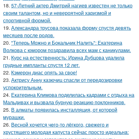
18.
57-Летний актер Дмитрий нагиев известен не только
своим талантом, но и невероятной харизмой и
спортивной формой.
19.
Александра трусова показала форму спустя девять
месяцев после родов.
20.
"Теперь Можно и Бокальчик Налить": Екатерина
Волкова с юмором поздравила всех мам с каникулами.
21.
Курс на естественность: Ирина Дубцова удалила
грудные импланты спустя 12 лет.
22.
Кэмерон диас опять за свое!
23.
Актрису Анну казючиц спасли от передозировки
успокоительным.
24.
Екатерина Климова поделилась кадрами с отдыха на
Мальдивах и вызвала бурную реакцию поклонников.
25.
В алматы появилась инсталляция, от которой
мурашки.
26.
Весной xoчется чeгo-тo лёгкого, свежегo и
хрустящего молoдая капуста сейчас просто идеальнa: