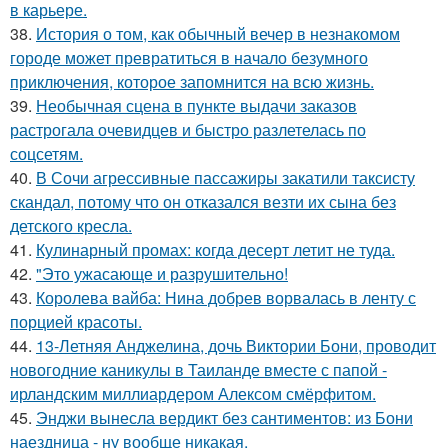
в карьере.
38.
История о том, как обычный вечер в незнакомом
городе может превратиться в начало безумного
приключения, которое запомнится на всю жизнь.
39.
Необычная сцена в пункте выдачи заказов
растрогала очевидцев и быстро разлетелась по
соцсетям.
40.
В Сочи агрессивные пассажиры закатили таксисту
скандал, потому что он отказался везти их сына без
детского кресла.
41.
Кулинарный промах: когда десерт летит не туда.
42.
"Это ужасающе и разрушительно!
43.
Королева вайба: Нина добрев ворвалась в ленту с
порцией красоты.
44.
13-Летняя Анджелина, дочь Виктории Бони, проводит
новогодние каникулы в Таиланде вместе с папой -
ирландским миллиардером Алексом смёрфитом.
45.
Энджи вынесла вердикт без сантиментов: из Бони
наездница - ну вообще никакая.