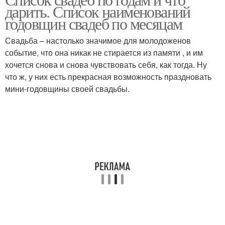
Зеленая свадьба
Цинковая свадьба
дарить. Список наименований
годовщин свадеб по месяцам
Свадьба – настолько значимое для молодоженов
событие, что она никак не стирается из памяти , и им
Ситцевая свадьба
Бумажная свадьба
хочется снова и снова чувствовать себя, как тогда. Ну
что ж, у них есть прекрасная возможность праздновать
мини-годовщины своей свадьбы.
Кожаная свадьба
Льняная свадьба
Деревянная свадьба
Чугунная свадьба
Медная свадьба
Жестяная свадьба