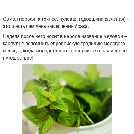
Самая первая, а точнее, нулевая годовщина (зеленая) –
это и есть сам день заключения брака.
Фаянсовая свадьба
Оловянная свадьба
Неделя после него носит в народе название медовой –
как тут не вспомнить европейскую традицию медового
месяца , когда молодожены отправляются в свадебное
путешествие!
Стальная свадьба
Никелевая свадьба
Ландышевая свадьба
Агатовая свадьба
Стеклянная свадьба
Топазовая свадьба