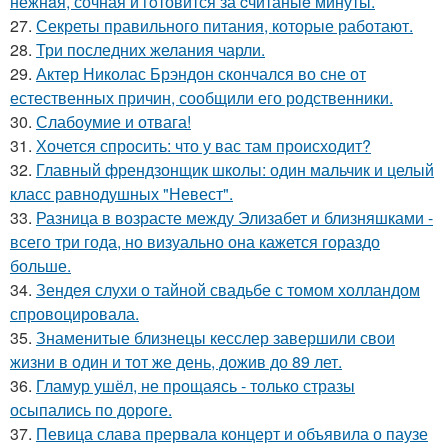
нежнaя, сочная и гoтовится за cчитаныe минуты.
27.
Секреты правильного питания, которые работают.
28.
Три последних желания чарли.
29.
Актер Николас Брэндон скончался во сне от
естественных причин, сообщили его родственники.
30.
Слабоумие и отвага!
31.
Хочется спросить: что у вас там происходит?
32.
Главный френдзонщик школы: один мальчик и целый
класс равнодушных "Невест".
33.
Разница в возрасте между Элизабет и близняшками -
всего три года, но визуально она кажется гораздо
больше.
34.
Зендея слухи о тайной свадьбе с томом холландом
спровоцировала.
35.
Знаменитые близнецы кесслер завершили свои
жизни в один и тот же день, дожив до 89 лет.
36.
Гламур ушёл, не прощаясь - только стразы
осыпались по дороге.
37.
Певица слава прервала концерт и объявила о паузе