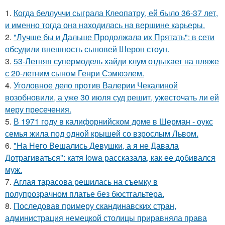
1.
Когда беллуччи сыграла Клеопатру, ей было 36-37 лет,
и именно тогда она находилась на вершине карьеры.
2.
"Лучше бы и Дальше Продолжала их Прятать": в сети
обсудили внешность сыновей Шерон стоун.
3.
53-Летняя супермодель хайди клум отдыхает на пляже
с 20-летним сыном Генри Сэмюэлем.
4.
Уголовное дело против Валерии Чекалиной
возобновили, а уже 30 июля суд решит, ужесточать ли ей
меру пресечения.
5.
В 1971 году в калифорнийском доме в Шерман - оукс
семья жила под одной крышей со взрослым Львом.
6.
"На Него Вешались Девушки, а я не Давала
Дотрагиваться": катя Iowa рассказала, как ее добивался
муж.
7.
Аглая тарасова решилась на съемку в
полупрозрачном платье без бюстгальтера.
8.
Последовав примеру скандинавских стран,
администрация немецкой столицы приравняла права