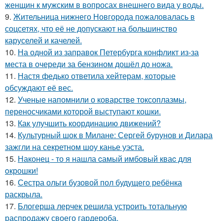
женщин к мужским в вопросах внешнего вида у воды.
9.
Жительница нижнего Новгорода пожаловалась в
соцсетях, что её не допускают на большинство
каруселей и качелей.
10.
На одной из заправок Петербурга конфликт из-за
места в очереди за бензином дошёл до ножа.
11.
Настя федько ответила хейтерам, которые
обсуждают её вес.
12.
Ученые напомнили о коварстве токсоплазмы,
переносчиками которой выступают кошки.
13.
Как улучшить координацию движений?
14.
Культурный шок в Милане: Сергей бурунов и Дилара
зажгли на секретном шоу канье уэста.
15.
Наконец - то я нашла cамый имбовый кваc для
oкрошки!
16.
Сестра ольги бузовой пол будущего ребёнка
раскрыла.
17.
Блогерша лерчек решила устроить тотальную
распродажу своего гардероба.