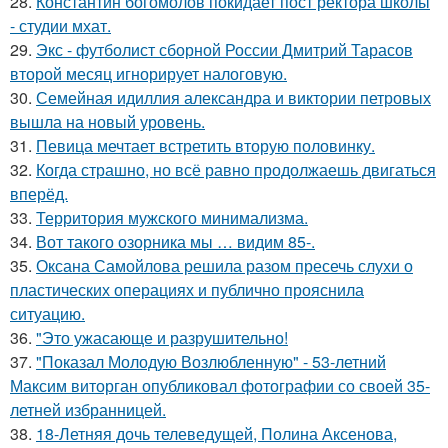
28.
Константин богомолов покидает пост ректора школы
- студии мхат.
29.
Экс - футболист сборной России Дмитрий Тарасов
второй месяц игнорирует налоговую.
30.
Семейная идиллия александра и виктории петровых
вышла на новый уровень.
31.
Певица мечтает встретить вторую половинку.
32.
Когда страшно, но всё равно продолжаешь двигаться
вперёд.
33.
Территория мужского минимализма.
34.
Вот такого озорника мы … видим 85-.
35.
Оксана Самойлова решила разом пресечь слухи о
пластических операциях и публично прояснила
ситуацию.
36.
"Это ужасающе и разрушительно!
37.
"Показал Молодую Возлюбленную" - 53-летний
Максим виторган опубликовал фотографии со своей 35-
летней избранницей.
38.
18-Летняя дочь телеведущей, Полина Аксенова,