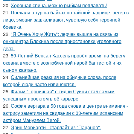
20.
Хорошая спина, можно рыбкам поплавать!
21.
Поехали в тур на байках по тайской заднице, ветер в
лицо, эмоции зашкаливают, чувствую себя героиней
боевика.
22.
"Я Очень Хочу Жить": лерчек вышла на связь из
онкоцентра Блохина после приостановки уголовного
дела.
23.
59-Летний Венсан Кассель провёл время на берегу
океана вместе с возлюбленной нарой баптистой и их
сыном каэтано.
24.
Сильнейшая реакция на обидные слова, после
которой люди часто извиняются.
25.
Фильм "Горничная" с сидни Суини стал самым
успешным проектом в её карьере.
26.
София вергара в 53 года снова в центре внимания -
актрису заметили на свидании с 33-летним испанским
актёром Мануэлем Вегой.
27.
Эрин Мориарти - старлайт из "Пацанов".