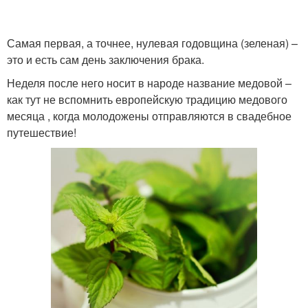
Самая первая, а точнее, нулевая годовщина (зеленая) –
это и есть сам день заключения брака.
Фаянсовая свадьба
Оловянная свадьба
Неделя после него носит в народе название медовой –
как тут не вспомнить европейскую традицию медового
месяца , когда молодожены отправляются в свадебное
путешествие!
Стальная свадьба
Никелевая свадьба
Ландышевая свадьба
Агатовая свадьба
Стеклянная свадьба
Топазовая свадьба