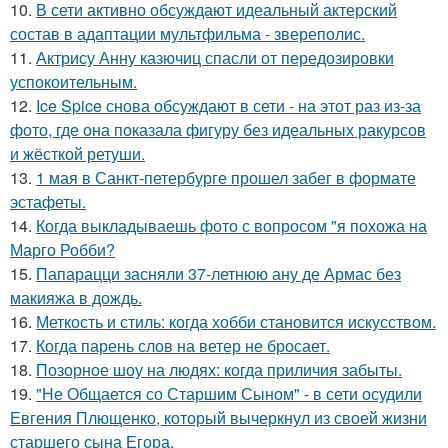
10.
В сети активно обсуждают идеальный актерский
состав в адаптации мультфильма - звереполис.
11.
Актрису Анну казючиц спасли от передозировки
успокоительным.
12.
Ice Spice снова обсуждают в сети - на этот раз из-за
фото, где она показала фигуру без идеальных ракурсов
и жёсткой ретуши.
13.
1 мая в Санкт-петербурге прошел забег в формате
эстафеты.
14.
Когда выкладываешь фото с вопросом "я похожа на
Марго Робби?
15.
Папарацци засняли 37-летнюю ану де Армас без
макияжа в дождь.
16.
Меткость и стиль: когда хобби становится искусством.
17.
Когда парень слов на ветер не бросает.
18.
Позорное шоу на людях: когда приличия забыты.
19.
"Не Общается со Старшим Сыном" - в сети осудили
Евгения Плющенко, который вычеркнул из своей жизни
старшего сына Егора.