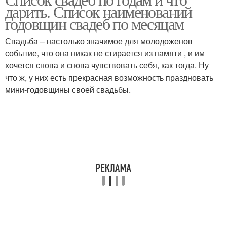
Зеленая свадьба
Цинковая свадьба
дарить. Список наименований
годовщин свадеб по месяцам
Свадьба – настолько значимое для молодоженов
событие, что она никак не стирается из памяти , и им
Ситцевая свадьба
Бумажная свадьба
хочется снова и снова чувствовать себя, как тогда. Ну
что ж, у них есть прекрасная возможность праздновать
мини-годовщины своей свадьбы.
Кожаная свадьба
Льняная свадьба
Деревянная свадьба
Чугунная свадьба
Медная свадьба
Жестяная свадьба