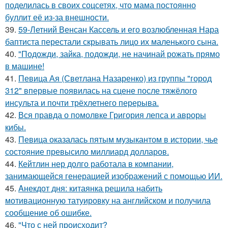
поделилась в своих соцсетях, что мама постоянно
буллит её из-за внешности.
39.
59-Летний Венсан Кассель и его возлюбленная Нара
баптиста перестали скрывать лицо их маленького сына.
40.
"Подожди, зайка, подожди, не начинай рожать прямо
в машине!
41.
Певица Ая (Светлана Назаренко) из группы "город
312" впервые появилась на сцене после тяжёлого
инсульта и почти трёхлетнего перерыва.
42.
Вся правда о помолвке Григория лепса и авроры
кибы.
43.
Певица оказалась пятым музыкантом в истории, чье
состояние превысило миллиард долларов.
44.
Кейтлин нер долго работала в компании,
занимающейся генерацией изображений с помощью ИИ.
45.
Aнекдот дня: китаянка решила набить
мотивационную татуировку на английском и получила
сообщение об ошибке.
46.
"Что с ней происходит?