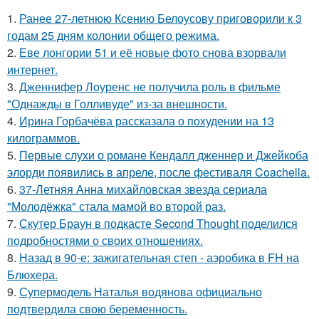
1.
Ранее 27-летнюю Ксению Белоусову приговорили к 3
годам 25 дням колонии общего режима.
2.
Еве лонгории 51 и её новые фото снова взорвали
интернет.
3.
Дженнифер Лоуренс не получила роль в фильме
"Однажды в Голливуде" из-за внешности.
4.
Ирина Горбачёва рассказала о похудении на 13
килограммов.
5.
Первые слухи о романе Кендалл дженнер и Джейкоба
элорди появились в апреле, после фестиваля Coachella.
6.
37-Летняя Анна михайловская звезда сериала
"Молодёжка" стала мамой во второй раз.
7.
Скутер Браун в подкасте Second Thought поделился
подробностями о своих отношениях.
8.
Назад в 90-е: зажигательная степ - аэробика в FH на
Блюхера.
9.
Супермодель Наталья водянова официально
подтвердила свою беременность.