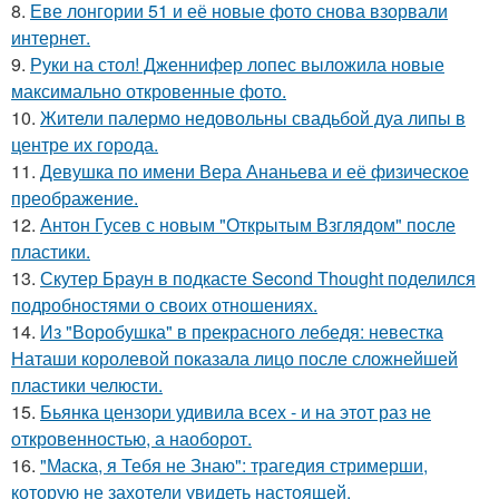
8.
Еве лонгории 51 и её новые фото снова взорвали
интернет.
9.
Руки на стол! Дженнифер лопес выложила новые
максимально откровенные фото.
10.
Жители палермо недовольны свадьбой дуа липы в
центре их города.
11.
Девушка по имени Вера Ананьева и её физическое
преображение.
12.
Антон Гусев с новым "Открытым Взглядом" после
пластики.
13.
Скутер Браун в подкасте Second Thought поделился
подробностями о своих отношениях.
14.
Из "Воробушка" в прекрасного лебедя: невестка
Наташи королевой показала лицо после сложнейшей
пластики челюсти.
15.
Бьянка цензори удивила всех - и на этот раз не
откровенностью, а наоборот.
16.
"Маска, я Тебя не Знаю": трагедия стримерши,
которую не захотели увидеть настоящей.