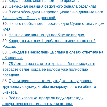
27.
Когда парень слов на ветер не бросает.
28.
Секундная реакция от жуткого финала отделила!
29.
В сети обсуждают непропорционально длинные ноги
бизнесвумен Яны рудковской.
30.
Ничего необычного, просто сидни Суини стала лицом
клея.
31.
Не знаю как вам, но тут вообще не вредно.
32.
Концерты алексея Щербакова отменяют по всей
России.
33.
Скандал в Пензе: певица слава в слезах ответила на
обвинения.
34.
75-Летняя роза саито открыла себя как модель в
возрасте 68лет, когда ее волосы уже полностью
поседели.
35.
Суини пришлось отстегнуть Джонатану давино
кругленькую сумму, чтобы вычеркнуть его из общего
бизнеса.
36.
Всё по классике, вроде он подходит сзади,
аккуратненько стягивает с меня штаны.