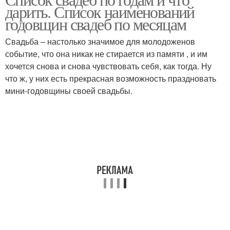
Зеленая свадьба
Цинковая свадьба
дарить. Список наименований
годовщин свадеб по месяцам
Свадьба – настолько значимое для молодоженов
событие, что она никак не стирается из памяти , и им
Ситцевая свадьба
Бумажная свадьба
хочется снова и снова чувствовать себя, как тогда. Ну
что ж, у них есть прекрасная возможность праздновать
мини-годовщины своей свадьбы.
Кожаная свадьба
Льняная свадьба
Деревянная свадьба
Чугунная свадьба
Медная свадьба
Жестяная свадьба