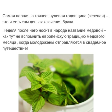
Самая первая, а точнее, нулевая годовщина (зеленая) –
это и есть сам день заключения брака.
Фаянсовая свадьба
Оловянная свадьба
Неделя после него носит в народе название медовой –
как тут не вспомнить европейскую традицию медового
месяца , когда молодожены отправляются в свадебное
путешествие!
Стальная свадьба
Никелевая свадьба
Ландышевая свадьба
Агатовая свадьба
Стеклянная свадьба
Топазовая свадьба