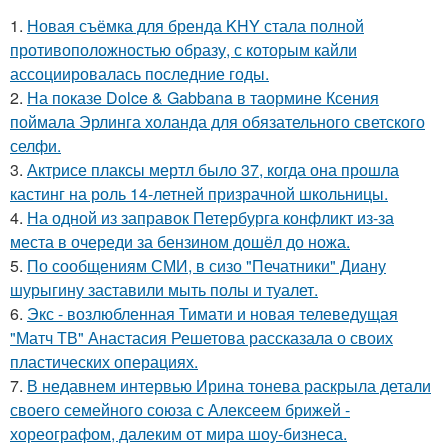
1.
Новая съёмка для бренда KHY стала полной
противоположностью образу, с которым кайли
ассоциировалась последние годы.
2.
На показе Dolce & Gabbana в таормине Ксения
поймала Эрлинга холанда для обязательного светского
селфи.
3.
Актрисе плаксы мертл было 37, когда она прошла
кастинг на роль 14-летней призрачной школьницы.
4.
На одной из заправок Петербурга конфликт из-за
места в очереди за бензином дошёл до ножа.
5.
По сообщениям СМИ, в сизо "Печатники" Диану
шурыгину заставили мыть полы и туалет.
6.
Экс - возлюбленная Тимати и новая телеведущая
"Матч ТВ" Анастасия Решетова рассказала о своих
пластических операциях.
7.
В недавнем интервью Ирина тонева раскрыла детали
своего семейного союза с Алексеем брижей -
хореографом, далеким от мира шоу-бизнеса.