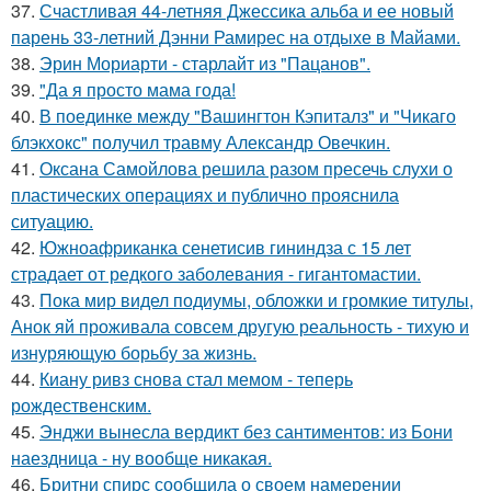
37.
Счастливая 44-летняя Джессика альба и ее новый
парень 33-летний Дэнни Рамирес на отдыхе в Майами.
38.
Эрин Мориарти - старлайт из "Пацанов".
39.
"Да я просто мама года!
40.
В поединке между "Вашингтон Кэпиталз" и "Чикаго
блэкхокс" получил травму Александр Овечкин.
41.
Оксана Самойлова решила разом пресечь слухи о
пластических операциях и публично прояснила
ситуацию.
42.
Южноафриканка сенетисив гининдза с 15 лет
страдает от редкого заболевания - гигантомастии.
43.
Пока мир видел подиумы, обложки и громкие титулы,
Анок яй проживала совсем другую реальность - тихую и
изнуряющую борьбу за жизнь.
44.
Киану ривз снова стал мемом - теперь
рождественским.
45.
Энджи вынесла вердикт без сантиментов: из Бони
наездница - ну вообще никакая.
46.
Бритни спирс сообщила о своем намерении