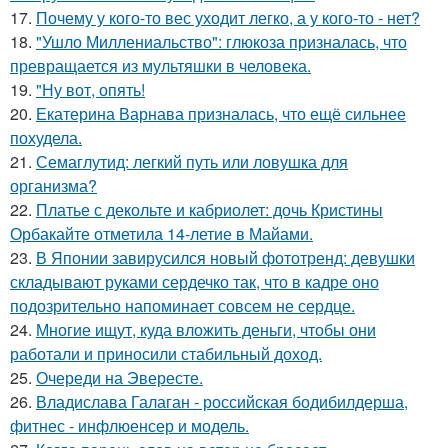
17.
Почему у кого-то вес уходит легко, а у кого-то - нет?
18.
"Ушло Миллениальство": глюкоза призналась, что
превращается из мультяшки в человека.
19.
"Ну вот, опять!
20.
Екатерина Варнава призналась, что ещё сильнее
похудела.
21.
Семаглутид: легкий путь или ловушка для
организма?
22.
Платье с декольте и кабриолет: дочь Кристины
Орбакайте отметила 14-летие в Майами.
23.
В Японии завирусился новый фототренд: девушки
складывают руками сердечко так, что в кадре оно
подозрительно напоминает совсем не сердце.
24.
Многие ищут, куда вложить деньги, чтобы они
работали и приносили стабильный доход.
25.
Очереди на Эвересте.
26.
Владислава Галаган - российская бодибилдерша,
фитнес - инфлюенсер и модель.