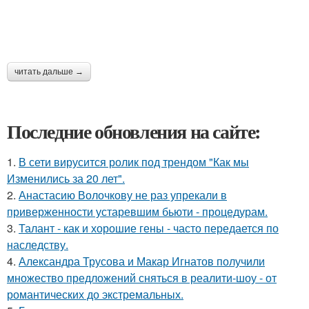
читать дальше →
Последние обновления на сайте:
1.
В сети вирусится ролик под трендом "Как мы
Изменились за 20 лет".
2.
Анастасию Волочкову не раз упрекали в
приверженности устаревшим бьюти - процедурам.
3.
Талант - как и хорошие гены - часто передается по
наследству.
4.
Александра Трусова и Макар Игнатов получили
множество предложений сняться в реалити-шоу - от
романтических до экстремальных.