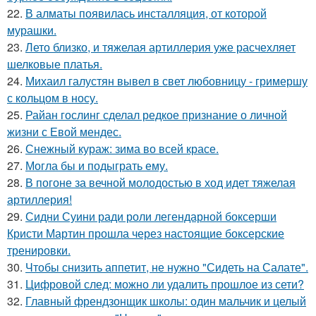
22.
В алматы появилась инсталляция, от которой
мурашки.
23.
Лето близко, и тяжелая артиллерия уже расчехляет
шелковые платья.
24.
Михаил галустян вывел в свет любовницу - гримершу
с кольцом в носу.
25.
Райан гослинг сделал редкое признание о личной
жизни с Евой мендес.
26.
Снежный кураж: зима во всей красе.
27.
Могла бы и подыграть ему.
28.
В погоне за вечной молодостью в ход идет тяжелая
артиллерия!
29.
Сидни Суини ради роли легендарной боксерши
Кристи Мартин прошла через настоящие боксерские
тренировки.
30.
Чтобы снизить аппетит, не нужно "Сидеть на Салате".
31.
Цифровой след: можно ли удалить прошлое из сети?
32.
Главный френдзонщик школы: один мальчик и целый