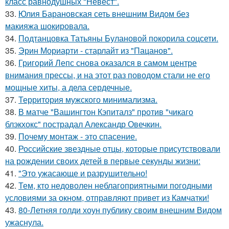
класс равнодушных "Невест".
33.
Юлия Барановская сеть внешним Видом без
макияжа шокировала.
34.
Подтанцовка Татьяны Булановой покорила соцсети.
35.
Эрин Мориарти - старлайт из "Пацанов".
36.
Григорий Лепс снова оказался в самом центре
внимания прессы, и на этот раз поводом стали не его
мощные хиты, а дела сердечные.
37.
Территория мужского минимализма.
38.
В матче "Вашингтон Кэпиталз" против "чикаго
блэкхокс" пострадал Александр Овечкин.
39.
Почему монтаж - это спасение.
40.
Российские звездные отцы, которые присутствовали
на рождении своих детей в первые секунды жизни:
41.
"Это ужасающе и разрушительно!
42.
Тем, кто недоволен неблагоприятными погодными
условиями за окном, отправляют привет из Камчатки!
43.
80-Летняя голди хоун публику своим внешним Видом
ужаснула.