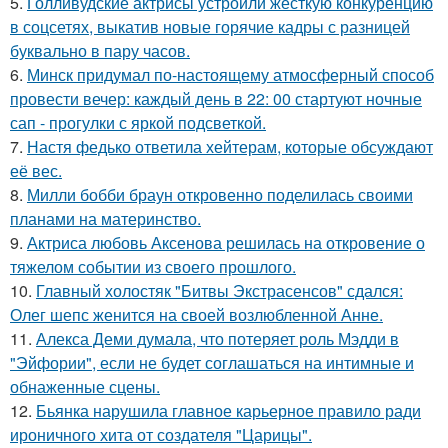
5.
Голливудские актрисы устроили жесткую конкуренцию
в соцсетях, выкатив новые горячие кадры с разницей
буквально в пару часов.
6.
Минск придумал по-настоящему атмосферный способ
провести вечер: каждый день в 22: 00 стартуют ночные
сап - прогулки с яркой подсветкой.
7.
Настя федько ответила хейтерам, которые обсуждают
её вес.
8.
Милли бобби браун откровенно поделилась своими
планами на материнство.
9.
Актриса любовь Аксенова решилась на откровение о
тяжелом событии из своего прошлого.
10.
Главный холостяк "Битвы Экстрасенсов" сдался:
Олег шепс женится на своей возлюбленной Анне.
11.
Алекса Деми думала, что потеряет роль Мэдди в
"Эйфории", если не будет соглашаться на интимные и
обнаженные сцены.
12.
Бьянка нарушила главное карьерное правило ради
ироничного хита от создателя "Царицы".