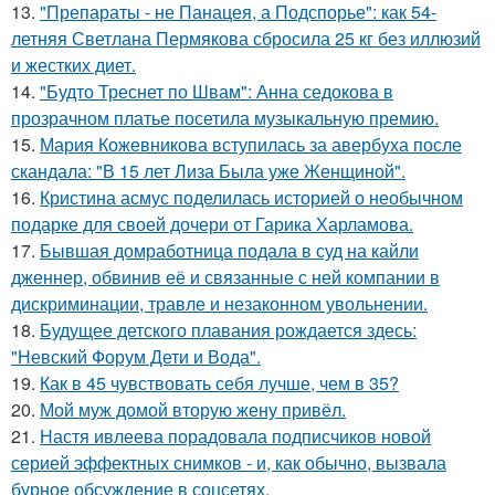
13.
"Препараты - не Панацея, а Подспорье": как 54-
летняя Светлана Пермякова сбросила 25 кг без иллюзий
и жестких диет.
14.
"Будто Треснет по Швам": Анна седокова в
прозрачном платье посетила музыкальную премию.
15.
Мария Кожевникова вступилась за авербуха после
скандала: "В 15 лет Лиза Была уже Женщиной".
16.
Кристина асмус поделилась историей о необычном
подарке для своей дочери от Гарика Харламова.
17.
Бывшая домработница подала в суд на кайли
дженнер, обвинив её и связанные с ней компании в
дискриминации, травле и незаконном увольнении.
18.
Будущее детского плавания рождается здесь:
"Невский Форум Дети и Вода".
19.
Как в 45 чувствовать себя лучше, чем в 35?
20.
Мой муж домой вторую жену привёл.
21.
Настя ивлеева порадовала подписчиков новой
серией эффектных снимков - и, как обычно, вызвала
бурное обсуждение в соцсетях.