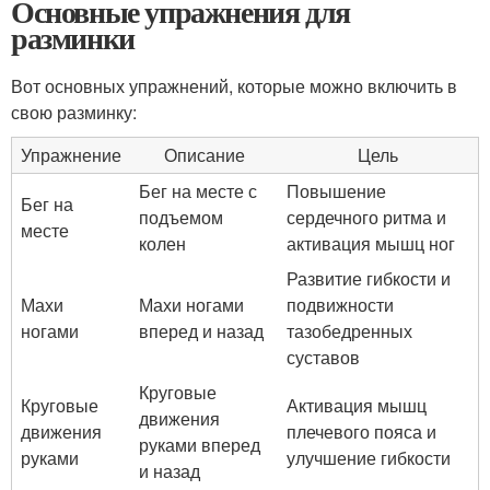
Основные упражнения для
разминки
Вот основных упражнений, которые можно включить в
свою разминку:
Упражнение
Описание
Цель
Бег на месте с
Повышение
Бег на
подъемом
сердечного ритма и
месте
колен
активация мышц ног
Развитие гибкости и
Махи
Махи ногами
подвижности
ногами
вперед и назад
тазобедренных
суставов
Круговые
Круговые
Активация мышц
движения
движения
плечевого пояса и
руками вперед
руками
улучшение гибкости
и назад