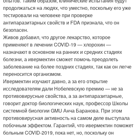
опытов. Таким образом, клинические испытания будут
продолжаться на людях, что уместно, поскольку его уже
тестировали на человеке при проверке
антипаразитарных свойств и FDA признала, что он
безопасен.
Живов добавил, что другое лекарство, которое
применяют в лечении COVID-19 — хлорохин —
назначают в основном на ранних и средних стадиях
болезни, а ивермектин сможет помочь преодолеть
заболевание на более поздних стадиях, так как он легче
переносится организмом.
Ивермектин изучают давно, а за его открытие
исследователям дали Нобелевскую премию — не за
противовирусные свойства, а за антипаразитарные,
говорит доктор биологических наук, профессор Школы
системной биологии GMU Анча Баранова. При этом
противовирусная активность на самом деле выступала
побочным эффектом. Гарантий, что ивермектин поможет
больным COVID-2019, пока нет, но, поскольку он