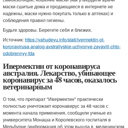
маски сшитые дома и продающиеся в интернете не
надежны, маски нужно покупать только в аптеках) и
соблюдения правил гигиены.
Будьте здоровы. Берегите себя и близких.
Источник:
https://yahudeyu.info/stati/ivermektin-ot-
koronavirusa-analog-avstraliyskie-uchyonye-zayavili-chto-
odobrennyy-fda
Ивермектин от коронавируса
австралия. Лекарство, убивающее
коронавирус за 48 часов, оказалось
ветеринарным
О том, что препарат "Ивермектин" практически
полностью уничтожает коронавирус за 48 часов с
момента начала применения, сообщили ученые из
университета Монаша и Королевского госпиталя в
Мельбурне (информация об этом вышла в медицинском