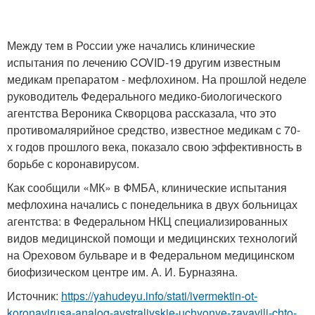
Между тем в России уже начались клинические
испытания по лечению COVID-19 другим известным
медикам препаратом - мефлохином. На прошлой неделе
руководитель Федерального медико-биологического
агентства Вероника Скворцова рассказала, что это
противомалярийное средство, известное медикам с 70-
х годов прошлого века, показало свою эффективность в
борьбе с коронавирусом.
Как сообщили «МК» в ФМБА, клинические испытания
мефлохина начались с понедельника в двух больницах
агентства: в Федеральном НКЦ специализированных
видов медицинской помощи и медицинских технологий
на Ореховом бульваре и в Федеральном медицинском
биофизическом центре им. А. И. Бурназяна.
Источник:
https://yahudeyu.info/stati/ivermektin-ot-
koronavirusa-analog-avstraliyskie-uchyonye-zayavili-chto-