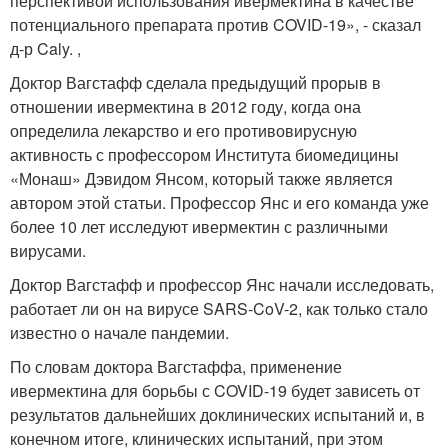
перспективой использования ивермектина в качестве
потенциального препарата против COVID-19», - сказал
д-р Caly. ,
Доктор Вагстафф сделала предыдущий прорыв в
отношении ивермектина в 2012 году, когда она
определила лекарство и его противовирусную
активность с профессором Института биомедицины
«Монаш» Дэвидом Янсом, который также является
автором этой статьи. Профессор Янс и его команда уже
более 10 лет исследуют ивермектин с различными
вирусами.
Доктор Вагстафф и профессор Янс начали исследовать,
работает ли он на вирусе SARS-CoV-2, как только стало
известно о начале пандемии.
По словам доктора Вагстаффа, применение
ивермектина для борьбы с COVID-19 будет зависеть от
результатов дальнейших доклинических испытаний и, в
конечном итоге, клинических испытаний, при этом