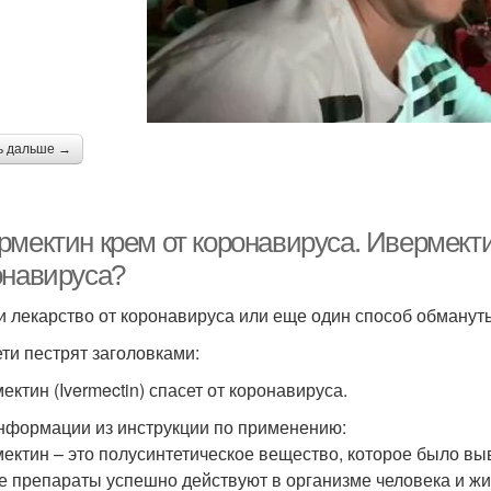
ь дальше →
мектин крем от коронавируса. Ивермектин 
онавируса?
 лекарство от коронавируса или еще один способ обманут
ети пестрят заголовками:
ектин (Ivermectin) спасет от коронавируса.
нформации из инструкции по применению:
ектин – это полусинтетическое вещество, которое было вы
е препараты успешно действуют в организме человека и ж