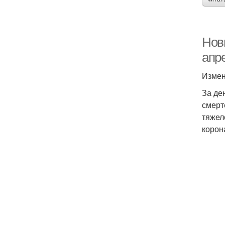
Новы
апр
Измен
За де
смерт
тяжел
корон