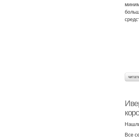
миним
больш
средс
читат
Ивер
кор
Нашли
Все с