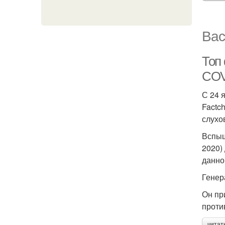
Вас
Топ
COV
С 24 
Factc
слухо
Вспыш
2020)
данно
Генер
Он пр
проти
читат