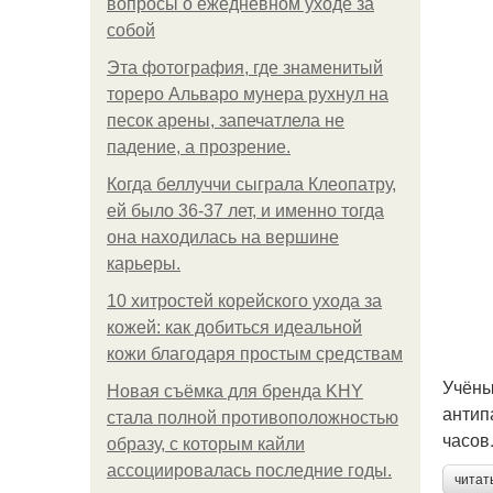
вопросы о ежедневном уходе за
собой
Эта фотография, где знаменитый
тореро Альваро мунера рухнул на
песок арены, запечатлела не
падение, а прозрение.
Когда беллуччи сыграла Клеопатру,
ей было 36-37 лет, и именно тогда
она находилась на вершине
карьеры.
10 хитростей корейского ухода за
кожей: как добиться идеальной
кожи благодаря простым средствам
Учёны
Новая съёмка для бренда KHY
антип
стала полной противоположностью
часов
образу, с которым кайли
ассоциировалась последние годы.
читат