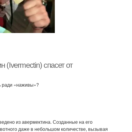
(Ivermectin) спасет от
ь ради «наживы»?
ведено из авермектина. Созданные на его
ивотного даже в небольшом количестве, вызывая