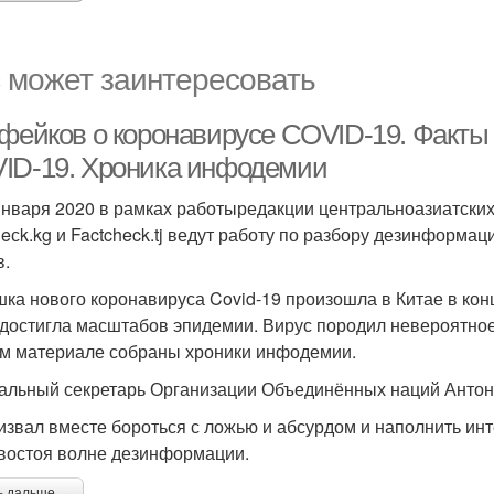
 может заинтересовать
 фейков о коронавирусе COVID-19. Факты
ID-19. Хроника инфодемии
января 2020 в рамках работыредакции центральноазиатских
heсk.kg и Factcheck.tj ведут работу по разбору дезинформа
в.
ка нового коронавируса Covid-19 произошла в Китае в кон
 достигла масштабов эпидемии. Вирус породил невероятное
м материале собраны хроники инфодемии.
альный секретарь Организации Объединённых наций Антон
извал вместе бороться с ложью и абсурдом и наполнить ин
востоя волне дезинформации.
ь дальше →