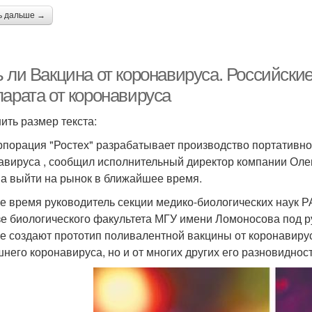
ь дальше →
ь ли Вакцина от коронавируса. Российски
парата от коронавируса
ить размер текста:
рпорация "Ростех" разрабатывает производство портативно
авируса , сообщил исполнительный директор компании Олег 
а выйти на рынок в ближайшее время.
же время руководитель секции медико-биологических наук 
зе биологического факультета МГУ имени Ломоносова под 
е создают прототип поливалентной вакцины от коронавируса
него коронавируса, но и от многих других его разновиднос