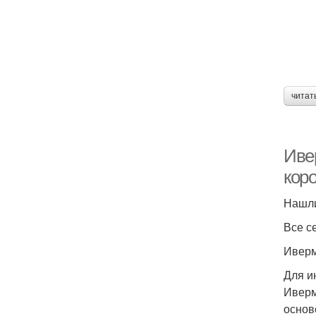
читат
Ивер
кор
Нашли
Все с
Иверм
Для и
Иверм
основ