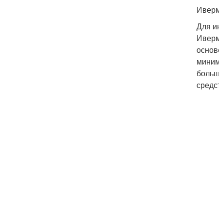
Иверм
Для и
Иверм
основ
миним
больш
средс