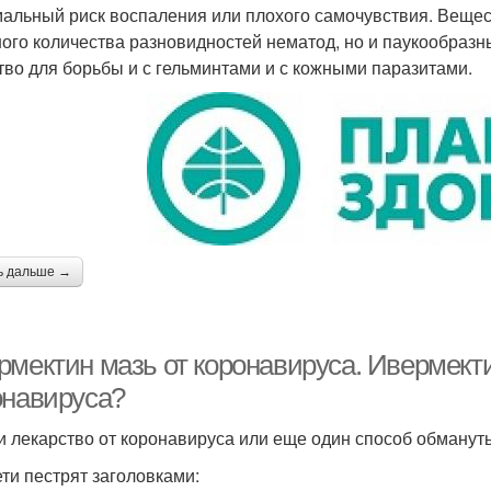
альный риск воспаления или плохого самочувствия. Вещест
ого количества разновидностей нематод, но и паукообразн
тво для борьбы и с гельминтами и с кожными паразитами.
ь дальше →
мектин мазь от коронавируса. Ивермектин
онавируса?
 лекарство от коронавируса или еще один способ обманут
ети пестрят заголовками: