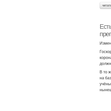
читат
Ест
пре
Измен
Госко
корон
должн
В то 
на ба
учёны
нынеш