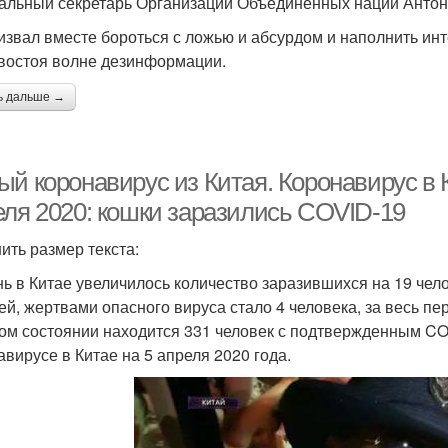
альный секретарь Организации Объединённых наций Антон
извал вместе бороться с ложью и абсурдом и наполнить ин
востоя волне дезинформации.
ь дальше →
й коронавирус из Китая. Коронавирус в К
еля 2020: кошки заразились COVID-19
ить размер текста:
нь в Китае увеличилось количество заразившихся на 19 чел
ей, жертвами опасного вируса стало 4 человека, за весь пе
ом состоянии находится 331 человек с подтвержденным CO
авирусе в Китае на 5 апреля 2020 года.