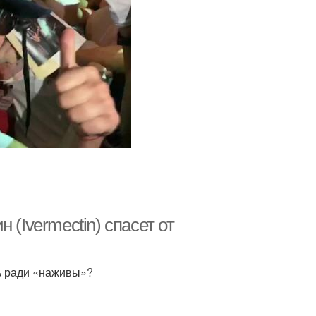
(Ivermectin) спасет от
ь ради «наживы»?