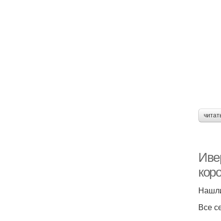
читат
Ивер
кор
Нашли
Все с