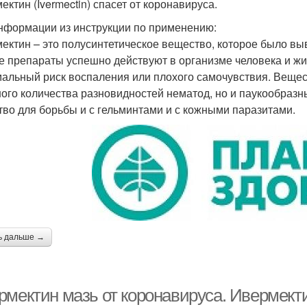
ектин (Ivermectin) спасет от коронавируса.
нформации из инструкции по применению:
ектин – это полусинтетическое вещество, которое было вы
е препараты успешно действуют в организме человека и ж
альный риск воспаления или плохого самочувствия. Вещест
ого количества разновидностей нематод, но и паукообразн
тво для борьбы и с гельминтами и с кожными паразитами.
ь дальше →
мектин мазь от коронавируса. Ивермектин