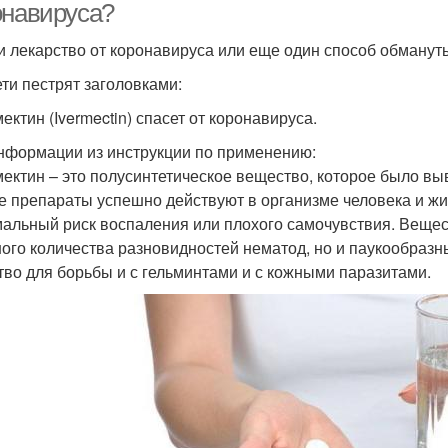
онавируса?
 лекарство от коронавируса или еще один способ обманут
ети пестрят заголовками:
ектин (Ivermectin) спасет от коронавируса.
нформации из инструкции по применению:
ектин – это полусинтетическое вещество, которое было вы
е препараты успешно действуют в организме человека и ж
альный риск воспаления или плохого самочувствия. Вещест
ого количества разновидностей нематод, но и паукообразн
тво для борьбы и с гельминтами и с кожными паразитами.