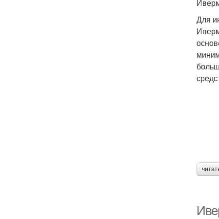
Иверм
Для и
Иверм
основ
миним
больш
средс
читат
Ивер