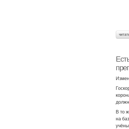
читат
Ест
пре
Измен
Госко
корон
должн
В то 
на ба
учёны