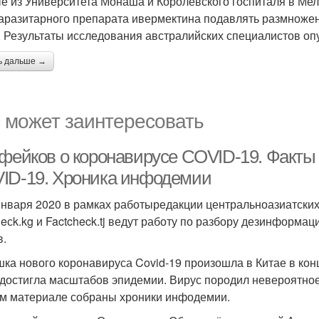
е из Университета Монаша и Королевского госпиталя в Ме
аразитарного препарата ивермектина подавлять размножен
. Результаты исследования австралийских специалистов опуб
ь дальше →
 может заинтересовать
 фейков о коронавирусе COVID-19. Факты
ID-19. Хроника инфодемии
января 2020 в рамках работыредакции центральноазиатских
heсk.kg и Factcheck.tj ведут работу по разбору дезинформа
в.
ка нового коронавируса Covid-19 произошла в Китае в кон
 достигла масштабов эпидемии. Вирус породил невероятное
м материале собраны хроники инфодемии.