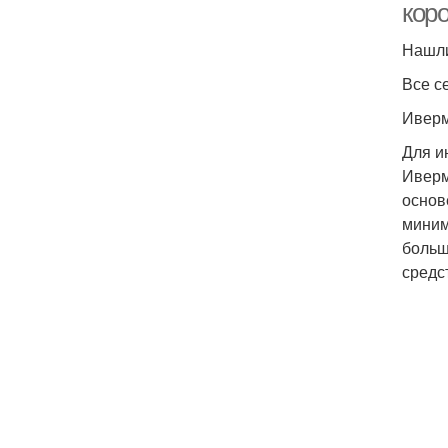
кор
Нашли
Все с
Иверм
Для и
Иверм
основ
миним
больш
средс