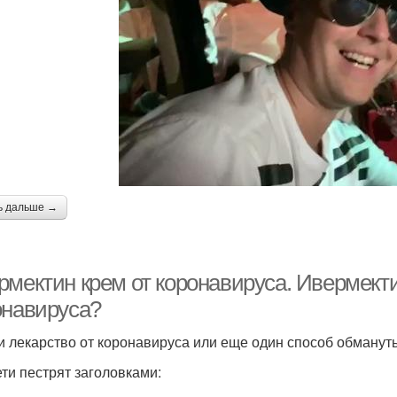
ь дальше →
мектин крем от коронавируса. Ивермектин 
онавируса?
 лекарство от коронавируса или еще один способ обманут
ети пестрят заголовками: