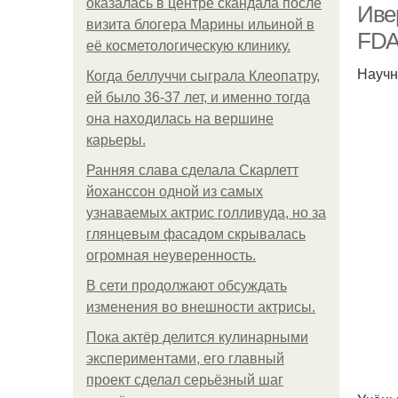
оказалась в центре скандала после
Иве
визита блогера Марины ильиной в
FDA
её косметологическую клинику.
Научн
Когда беллуччи сыграла Клеопатру,
ей было 36-37 лет, и именно тогда
она находилась на вершине
карьеры.
Ранняя слава сделала Скарлетт
йоханссон одной из самых
узнаваемых актрис голливуда, но за
глянцевым фасадом скрывалась
огромная неуверенность.
В сети продолжают обсуждать
изменения во внешности актрисы.
Пока актёр делится кулинарными
экспериментами, его главный
проект сделал серьёзный шаг