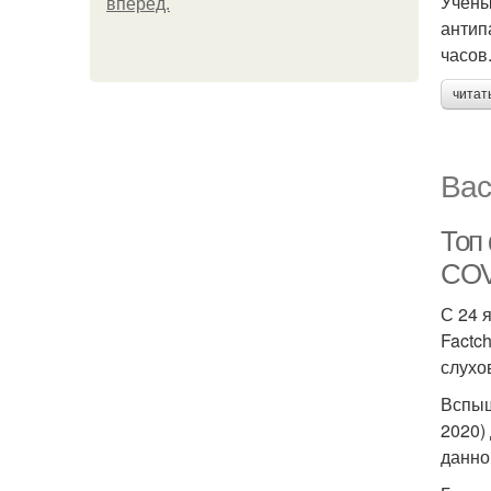
Учёны
вперёд.
антип
часов
читат
Вас
Топ
COV
С 24 
Factc
слухо
Вспыш
2020)
данно