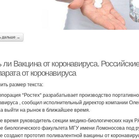
ь дальше →
ь ли Вакцина от коронавируса. Российски
парата от коронавируса
ить размер текста:
рпорация "Ростех" разрабатывает производство портативно
авируса , сообщил исполнительный директор компании Олег 
а выйти на рынок в ближайшее время.
же время руководитель секции медико-биологических наук 
зе биологического факультета МГУ имени Ломоносова под 
е создают прототип поливалентной вакцины от коронавируса