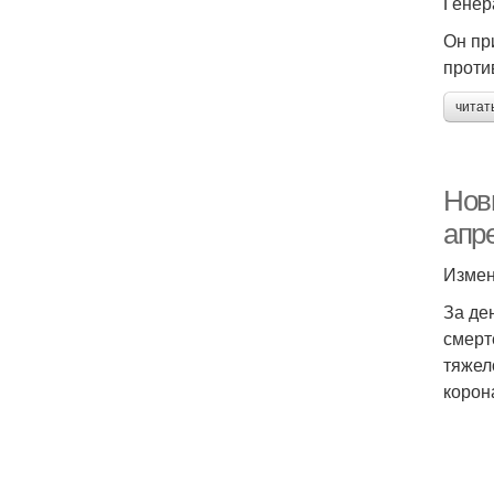
Генер
Он пр
проти
читат
Новы
апр
Измен
За де
смерт
тяжел
корон