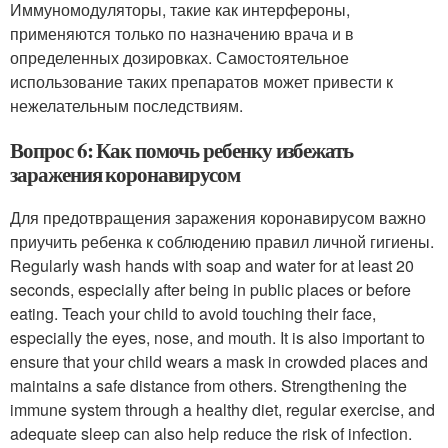
Иммуномодуляторы, такие как интерфероны,
применяются только по назначению врача и в
определенных дозировках. Самостоятельное
использование таких препаратов может привести к
нежелательным последствиям.
Вопрос 6: Как помочь ребенку избежать
заражения коронавирусом
Для предотвращения заражения коронавирусом важно
приучить ребенка к соблюдению правил личной гигиены.
Regularly wash hands with soap and water for at least 20
seconds, especially after being in public places or before
eating. Teach your child to avoid touching their face,
especially the eyes, nose, and mouth. It is also important to
ensure that your child wears a mask in crowded places and
maintains a safe distance from others. Strengthening the
immune system through a healthy diet, regular exercise, and
adequate sleep can also help reduce the risk of infection.