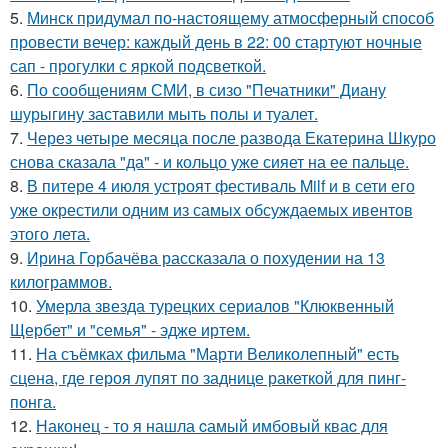
5.
Минск придумал по-настоящему атмосферный способ
провести вечер: каждый день в 22: 00 стартуют ночные
сап - прогулки с яркой подсветкой.
6.
По сообщениям СМИ, в сизо "Печатники" Диану
шурыгину заставили мыть полы и туалет.
7.
Через четыре месяца после развода Екатерина Шкуро
снова сказала "да" - и кольцо уже сияет на ее пальце.
8.
В питере 4 июля устроят фестиваль Milf и в сети его
уже окрестили одним из самых обсуждаемых ивентов
этого лета.
9.
Ирина Горбачёва рассказала о похудении на 13
килограммов.
10.
Умерла звезда турецких сериалов "Клюквенный
Щербет" и "семья" - эдже иртем.
11.
На съёмках фильма "Марти Великолепный" есть
сцена, где героя лупят по заднице ракеткой для пинг-
понга.
12.
Наконец - то я нашла cамый имбовый кваc для