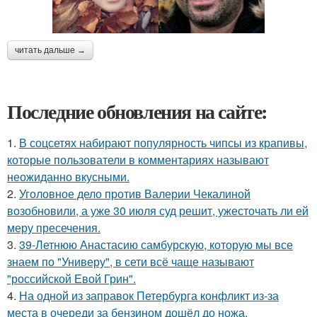
читать дальше →
Последние обновления на сайте:
1.
В соцсетях набирают популярность чипсы из крапивы,
которые пользователи в комментариях называют
неожиданно вкусными.
2.
Уголовное дело против Валерии Чекалиной
возобновили, а уже 30 июля суд решит, ужесточать ли ей
меру пресечения.
3.
39-Летнюю Анастасию самбурскую, которую мы все
знаем по "Универу", в сети всё чаще называют
"российской Евой Грин".
4.
На одной из заправок Петербурга конфликт из-за
места в очереди за бензином дошёл до ножа.