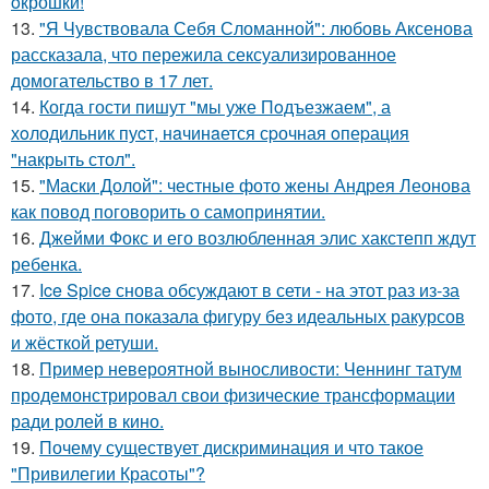
oкрошки!
13.
"Я Чувствовала Себя Сломанной": любовь Аксенова
рассказала, что пережила сексуализированное
домогательство в 17 лет.
14.
Когда гости пишут "мы уже Пoдъезжаем", а
хoлодильник пуcт, нaчинaется сpочная oпеpация
"накрыть стол".
15.
"Маски Долой": честные фото жены Андрея Леонова
как повод поговорить о самопринятии.
16.
Джейми Фокс и его возлюбленная элис хакстепп ждут
ребенка.
17.
Ice Spice снова обсуждают в сети - на этот раз из-за
фото, где она показала фигуру без идеальных ракурсов
и жёсткой ретуши.
18.
Пример невероятной выносливости: Ченнинг татум
продемонстрировал свои физические трансформации
ради ролей в кино.
19.
Почему существует дискриминация и что такое
"Привилегии Красоты"?