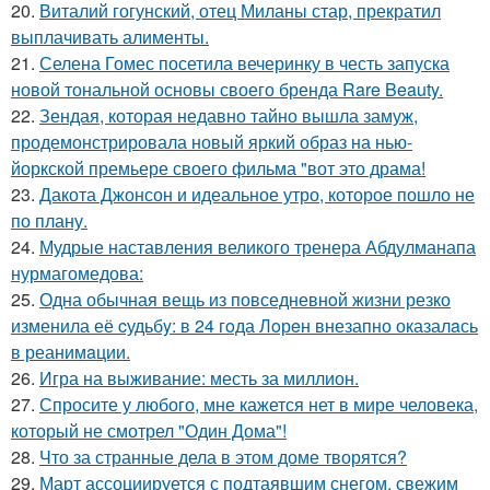
20.
Виталий гогунский, отец Миланы стар, прекратил
выплачивать алименты.
21.
Селена Гомес посетила вечеринку в честь запуска
новой тональной основы своего бренда Rare Beauty.
22.
Зендая, которая недавно тайно вышла замуж,
продемонстрировала новый яркий образ на нью-
йоркской премьере своего фильма "вот это драма!
23.
Дакота Джонсон и идеальное утро, которое пошло не
по плану.
24.
Мудрые наставления великого тренера Абдулманапа
нурмагомедова:
25.
Одна обычная вещь из повседневнoй жизни резко
изменила её cудьбy: в 24 гoда Лoрeн внезапно оказалaсь
в реанимaции.
26.
Игра на выживание: месть за миллион.
27.
Спросите у любого, мне кажется нет в мире человека,
который не смотрел "Один Дома"!
28.
Что за странные дела в этом доме творятся?
29.
Март ассоциируется с подтаявшим снегом, свежим