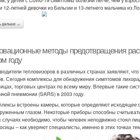
ом, у детей с Covid-19 симптомы болезни легче, чем у взро
и 12-летней девочки из Бельгии и 13-летнего мальчика из Л
ь дальше →
овационные методы предотвращения расп
ом году
водители тепловизоров в различных странах заявляют, что
ов. Сегодня комплексы для обнаружения симптомов лихорад
ницах, торговых центрах по всему миру. Впервые такие си
чной пневмонии (SARS) в 2003 году.
плексы встроены камеры, которые определяют исходящее 
руженным глазом. Некоторые приборы способны считывать
х случаях необходимо, чтобы человек неподвижно стоял лиц
осицы – как уверяют специалисты, именно в этих точках т