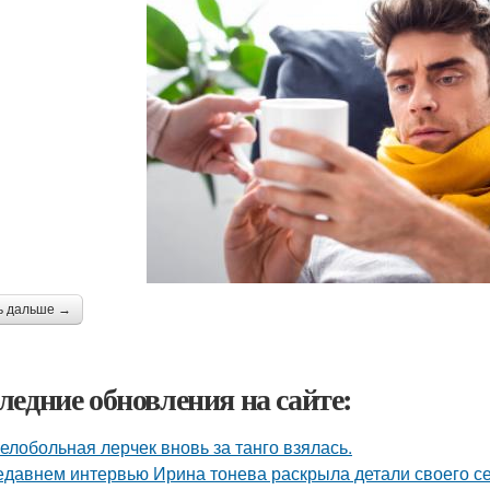
ь дальше →
ледние обновления на сайте:
елобольная лерчек вновь за танго взялась.
едавнем интервью Ирина тонева раскрыла детали своего се