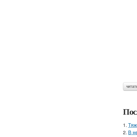
читат
Пос
1.
Тяж
2.
В н