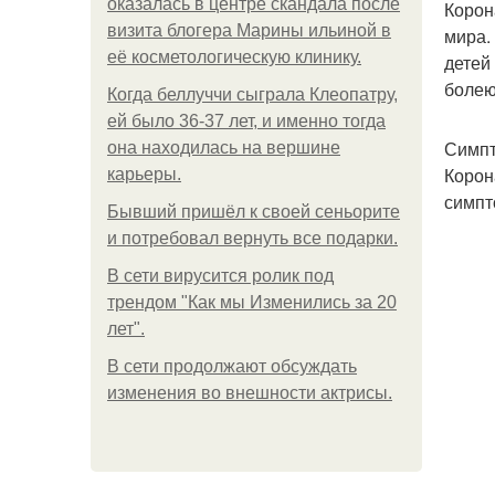
оказалась в центре скандала после
Корон
визита блогера Марины ильиной в
мира.
её косметологическую клинику.
детей
болею
Когда беллуччи сыграла Клеопатру,
ей было 36-37 лет, и именно тогда
Симпт
она находилась на вершине
Корон
карьеры.
симпт
Бывший пришёл к своей сеньорите
и потребовал вернуть все подарки.
В сети вирусится ролик под
трендом "Как мы Изменились за 20
лет".
В сети продолжают обсуждать
изменения во внешности актрисы.