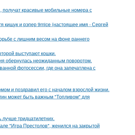
, получат красивые мобильные номера с
атя кищук и рэпер 9mice (настоящее имя - Сергей
борьбе с лишним весом на фоне раннего
оторой выступают кошки.
ория обернулась неожиданным поворотом.
ванной фотосессии, где она запечатлена с
мом и поздравил его с началом взрослой жизни.
атин может быть важным "Топливом" для
ь лучше тридцатилетних.
иале "Игра Престолов", женился на закрытой