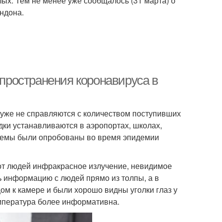
слых. Тем не менее уже сообщалось (31 марта) о
ондона.
ространения коронавируса в
 уже не справляются с количеством поступивших
ки устанавливаются в аэропортах, школах,
стемы были опробованы во время эпидемии
от людей инфракрасное излучение, невидимое
 информацию с людей прямо из толпы, а в
ом к камере и были хорошо видны уголки глаз у
емпература более информативна.