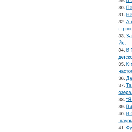
29.
В 
30.
Пе
31.
Не
32.
Ан
строи
33.
За
Йе.
34.
В 
детско
35.
Кт
насто
36.
Да
37.
Та
озёра
38.
"Я
39.
Ви
40.
В 
шаур
41.
Фу