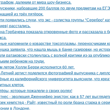
графом, далеким от мира шоу-бизнеса.
ускники, набравшие 200 баллов по двум предметам на ЕГЭ
нацией из трёх пятёрок.
ети появились слухи, что экс - солистка группы "Серебро" к
иев) расстались.
на Горбачева показала откровенные фото и рассказала о 
кса.
ные напомнили о коварстве токсоплазмы, переносчиками к
ушка заявила, что нашла мышь в банке газировки, но ист
ли ратаковски столкнулась с волной критики из-за опублико
ьким ребенком на груди.
м летом Холли Берри исполнится 60 лет.
-Летний артист поделился фотографией выпускника с дипло
ёные из калифорнийского университета выяснили, что кре
итных клеток.
тёры, которые пожалели о своих ролях!
тнес - эволюция Дженнифер энистон: как в 57 лет выглядет
зек хемпстед - Райт, известный по роли брана старка в сер
онии в Лондоне.