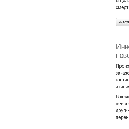
В цел
смерт
читат
Инн
нов
Произ
заказ
гости
атипи
В ком
невоо
други
перен