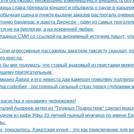
сети обсуждают неожиданно изменившуюся внешность роузи 
вица слава прервала концерт и объявила о паузе в карьере
обычная сцена в пункте выдачи заказов растрогала очевидц
тонио бандерас и дакота Джонсон - один из самых трогател
тся не на биологии, а на искренней любви.
падные СМИ со ссылкой на анонимный источник пишут, что 
Сочи агрессивные пассажиры закатили таксисту скандал, пот
го кресла.
о бы мог подумать, что старый знакомый из приставки может
ящему притягательным.
миано Давид и его невеста дав камерон помолвку подтвер
лассофобия - постоянный сильный страх перед глубокими в
.
 расистка и ненавижу чернокожих!
талий Андреев актер из "Трудных Подростков" сделал кра
одном из кафе Уфы 33-летний пьяный мужчина по имени Евг
мы.
х, показалось. Азиатская кухня - это как приключение для в