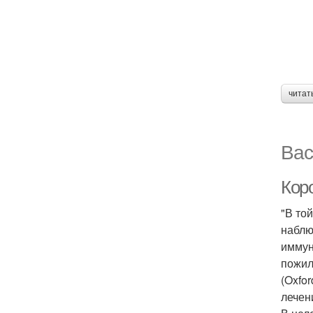
читат
Вас
Кор
"В то
наблю
иммун
пожил
(Oxfo
лечен