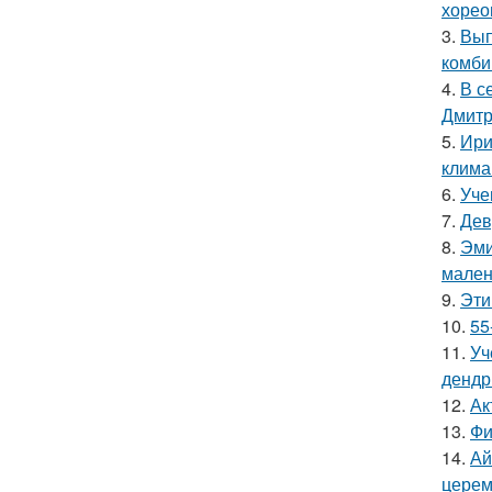
хорео
3.
Вып
комби
4.
В с
Дмитр
5.
Ири
клима
6.
Уче
7.
Дев
8.
Эми
мален
9.
Эти
10.
55
11.
Уч
дендр
12.
Ак
13.
Фи
14.
Ай
церем