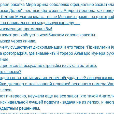
рвая ракетка Мира арина соболенко официально захватила
аски Долой": честные фото жены Андрея Леонова как повод
-Летняя Мелания кнавс - ныне Мелания трамп - на фотограф
 она начинала свою модельную карьеру ….
ы изменщик, промолчал бы!
газмотрон хайпует в челябинском салоне красоты.
ыжки через линию.
чему существует дискриминация и что такое "Привилегии 
а фотография, где знаменитый тореро Альваро мунера рухн
ение.
ация и сила: искусство стрельбы из лука в эстетике.
то с носом?
ндея снова заставила интернет обсуждать её личную жизнь
йли дженнер стала главной героиней весеннего номера Vanity 
е слов.
вот интересно, неужели еще не все знают, кто такой Анатол
иск идеальной лучшей подруги - задача не из легких, и иног
ндартным решениям.