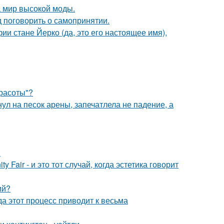
 мир высокой моды.
 поговорить о самопринятии.
ии стане Йерко (да, это его настоящее имя),
Красоты"?
ул на песок арены, запечатлела не падение, а
.
Fair - и это тот случай, когда эстетика говорит
ий?
да этот процесс приводит к весьма