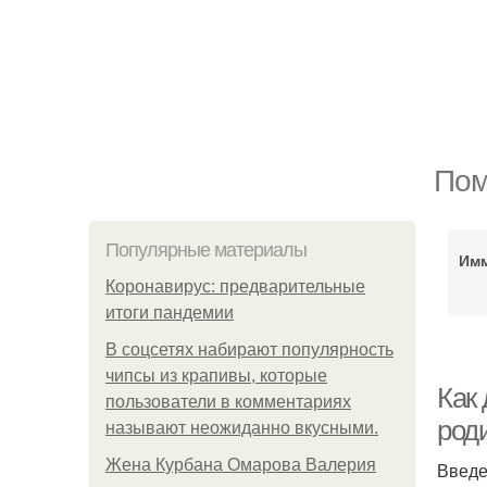
Пом
Популярные материалы
Им
Коронавирус: предварительные
итоги пандемии
В соцсетях набирают популярность
чипсы из крапивы, которые
Как
пользователи в комментариях
род
называют неожиданно вкусными.
Жена Курбана Омарова Валерия
Введ