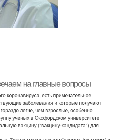
вечаем на главные вопросы
ого коронавируса, есть примечательное
утствующие заболевания и которые получают
ораздо легче, чем взрослые, особенно
руппу ученых в Оксфордском университете
альную вакцину ("вакцину-кандидата") для