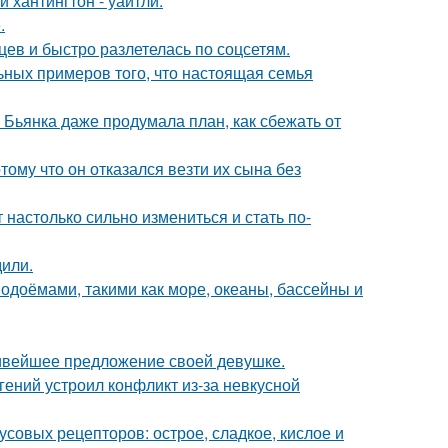
хантингтон - уайтли.
.
ев и быстро разлетелась по соцсетям.
ьных примеров того, что настоящая семья
Бьянка даже продумала план, как сбежать от
ому что он отказался везти их сына без
 настолько сильно измениться и стать по-
дили.
одоёмами, такими как море, океаны, бассейны и
сивейшее предложение своей девушке.
ений устроил конфликт из-за невкусной
кусовых рецепторов: острое, сладкое, кислое и