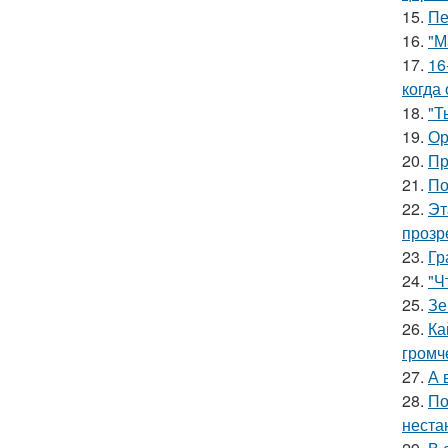
15.
Пе
16.
"М
17.
16
когда
18.
"Т
19.
Ор
20.
Пр
21.
По
22.
Эт
прозр
23.
Гр
24.
"Ч
25.
Зе
26.
Ка
громч
27.
А 
28.
По
неста