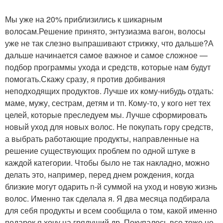
Мы уже на 20% приблизились к шикарным
волосам.Решение принято, энтузиазма вагон, волосы
уже не так слезно выпрашивают стрижку, что дальше?А
дальше начинается самое важное и самое сложное —
подбор программы ухода и средств, которые нам будут
помогать.Скажу сразу, я против добивания
неподходящих продуктов. Лучше их кому-нибудь отдать:
маме, мужу, сестрам, детям и тп. Кому-то, у кого нет тех
целей, которые преследуем мы. Лучше сформировать
новый уход для новых волос. Не покупать гору средств,
а выбрать работающие продукты, направленные на
решение существующих проблем по одной штуке в
каждой категории. Чтобы было не так накладно, можно
делать это, например, перед днем рождения, когда
близкие могут одарить n-й суммой на уход и новую жизнь
волос. Именно так сделала я. Я два месяца подбирала
для себя продукты и всем сообщила о том, какой именно
подарок я хочу на грядущий др. Покупалось все тоже не