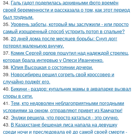
34.
Галь гадот поделилась архивными фото времён
своей беременности и рассказала о том, как этот период
был трудным.
35.
Уровень заботы, который мы заслужили - или просто
самый изощренный способ устроить потоп в спальне?
36.
20 дней дома после месяцев борьбы: Снуп догг
потерял маленькую внучку.
37.
Комик Сергей орлов пошутил над надеждой стрелец,
которая брала интервью у Олеси Иванченко.
38.
Юлия Высоцкая о состоянии дочери.
39.
Новосибирец решил согреть свой кроссовер и
случайно поджёг его.
40.
Бикини - раздор: купальник мамы в аквапарке вызвал
споры в сети.
41.
Тем, кто недоволен неблагоприятными погодными
условиями за окном, отправляют привет из Камчатки!
42.
Энджи решила, что просто кататься - это скучно.
43.
В Казахстане бешеная лиса напала на девушку
среди ночи и преследовала её до самой своей смерти -