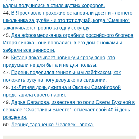
кадры получились в стиле жутких хорроров.
44.
В Ярославле прохожие остановили десяти - летнего
школьника за рулём - и это тот случай, когда "Смешно"
заканчивается ровно за одну секунду.
45.
Два афроамериканца ограбили российского блогера
Игоря синяка - они ворвались в его дом с ножами и
забрали все ценности.
46.
Китаец показывает новинку и сразу ясно, это
придумали не для быта и не для пользы.
47.
Парень поделился гениальным лайфхаком, как
положить руку на ногу девушке на свидании.
48.
14-Летняя дочь джигана и Оксаны Самойловой
представила своего парня.
49.
Дарья Сагалова, известная по роли Светы Букиной в
сериале "Счастливы Вместе", отмечает свой 40-й день
рождения.
50.
Леонид тараненко. Человек - эпоха.