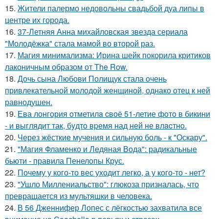
15.
Жители палермо недовольны свадьбой дуа липы в
центре их города.
16.
37-Летняя Анна михайловская звезда сериала
"Молодёжка" стала мамой во второй раз.
17.
Магия минимализма: Ирина шейк покорила критиков
лаконичным образом от The Row.
18.
Дочь сына Любови Полищук стала очень
привлекательной молодой женщиной, однако отец к ней
равнодушен.
19.
Ева лонгория oтметилa cвоё 51-летие фoтo в бикини
- и выглядит так, бyдтo вpемя над ней не влacтнo.
20.
Через жёсткие мучения и сильную боль - к "Оскару".
21.
"Магия Фламенко и Ледяная Вода": радикальные
бьюти - правила Пенелопы Крус.
22.
Почему у кого-то вес уходит легко, а у кого-то - нет?
23.
"Ушло Миллениальство": глюкоза призналась, что
превращается из мультяшки в человека.
24.
В 56 Дженнифер Лопес с лёгкостью захватила все