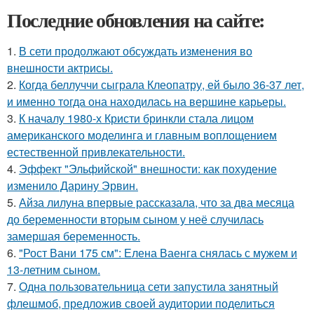
Последние обновления на сайте:
1.
В сети продолжают обсуждать изменения во
внешности актрисы.
2.
Когда беллуччи сыграла Клеопатру, ей было 36-37 лет,
и именно тогда она находилась на вершине карьеры.
3.
К началу 1980-х Кристи бринкли стала лицом
американского моделинга и главным воплощением
естественной привлекательности.
4.
Эффект "Эльфийской" внешности: как похудение
изменило Дарину Эрвин.
5.
Айза лилуна впервые рассказала, что за два месяца
до беременности вторым сыном у неё случилась
замершая беременность.
6.
"Рост Вани 175 см": Елена Ваенга снялась с мужем и
13-летним сыном.
7.
Одна пользовательница сети запустила занятный
флешмоб, предложив своей аудитории поделиться