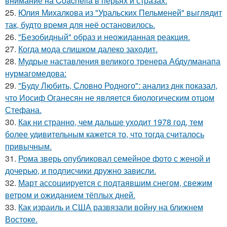
внимание на Coachella в перьях и стразах.
25.
Юлия Михалкова из "Уральских Пельменей" выглядит
так, будто время для неё остановилось.
26.
"Безобидный" образ и неожиданная реакция.
27.
Когда мода слишком далеко заходит.
28.
Мудрые наставления великого тренера Абдулманапа
нурмагомедова:
29.
"Буду Любить, Словно Родного": анализ днк показал,
что Иосиф Оганесян не является биологическим отцом
Стефана.
30.
Как ни странно, чем дальше уходит 1978 год, тем
более удивительным кажется то, что тогда считалось
привычным.
31.
Рома зверь опубликовал семейное фото с женой и
дочерью, и подписчики дружно зависли.
32.
Март ассоциируется с подтаявшим снегом, свежим
ветром и ожиданием тёплых дней.
33.
Как израиль и США развязали войну на ближнем
Востоке.