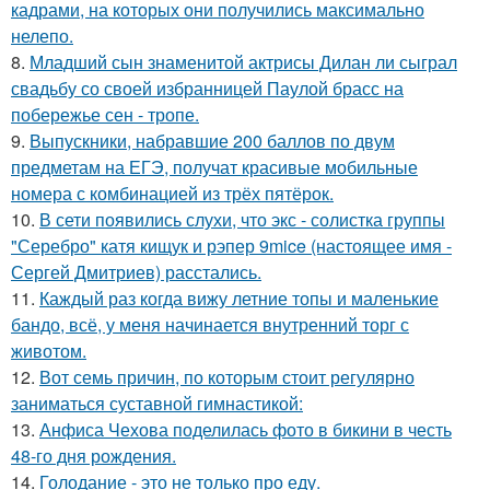
кадрами, на которых они получились максимально
нелепо.
8.
Младший сын знаменитой актрисы Дилан ли сыграл
свадьбу со своей избранницей Паулой брасс на
побережье сен - тропе.
9.
Выпускники, набравшие 200 баллов по двум
предметам на ЕГЭ, получат красивые мобильные
номера с комбинацией из трёх пятёрок.
10.
В сети появились слухи, что экс - солистка группы
"Серебро" катя кищук и рэпер 9mice (настоящее имя -
Сергей Дмитриев) расстались.
11.
Каждый раз когда вижу летние топы и маленькие
бандо, всё, у меня начинается внутренний торг с
животом.
12.
Вот семь причин, по которым стоит регулярно
заниматься суставной гимнастикой:
13.
Анфиса Чехова поделилась фото в бикини в честь
48-го дня рождения.
14.
Голодание - это не только про еду.