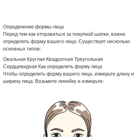
Определение формы лица
Оправы по форме
Оправа по форме
Перед тем как отправиться за покупкой шапки, важно
определить форму вашего лица. Существует несколько
основных типов:
Лица с квадратной
Овальная Круглая Квадратная Треугольная
Лица с круглой формой
формой
Сердцевидная Как определить форму лица
Чтобы определить форму вашего лица, измерьте длину и
ширину лица. Возьмите линейку и измерьте:
Лица с овальной
Лица с треугольной
формой
формой
Шапка по форме
Ромбовидная форма