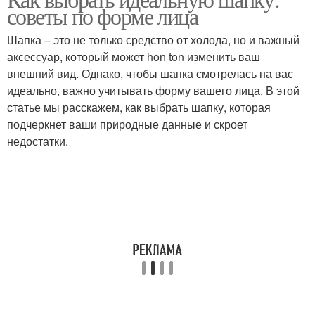
Треугольная форма
Сердцевидная форма
советы по форме лица
Шапка – это не только средство от холода, но и важный
аксессуар, который может hon ton изменить ваш
внешний вид. Однако, чтобы шапка смотрелась на вас
Основные формы
Убор по форме
идеально, важно учитывать форму вашего лица. В этой
статье мы расскажем, как выбрать шапку, которая
подчеркнет ваши природные данные и скроет
недостатки.
Шапки для овальной
Шапки для круглой
формы
формы
Шапки для квадратной
Шапки для
формы
сердцевидной формы
Шапки для
Прямоугольная форма
продолговатой формы