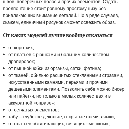
швов, поперечных полос и прочих элементов. Отдать
предпочтение стоит ровному простому низу без
привлекающих внимание деталей. Но в ряде случаев,
скажем, единичный рисунок сможет освежить образ.
От каких моделей лучше вообще отказаться
от коротких;
от платьев с рюшками и большим количеством
драпировок;
от пышной юбки из органзы, сетки, фатина;
от тканей, обильно расшитых стеклянными стразами,
искусственными камнями, перьями и прочими
дешевыми элементами. Позволить себе можно бисер
или пайетки, но только в малых количествах и в
аккуратной «оправе»;
от сетчатых элементов;
табу – глубокое декольте, открытые плечи, лямки;
от платьев обтягивающих, висящих «мешком»;