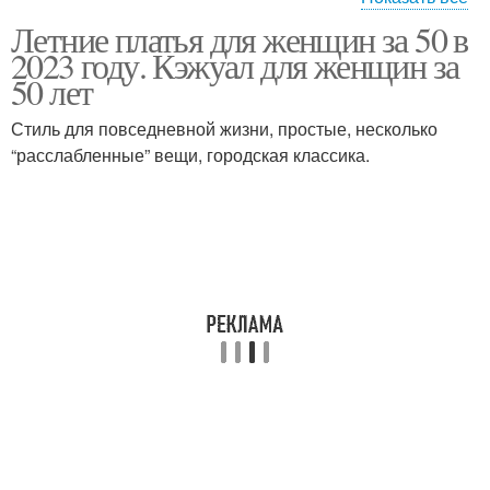
Летние платья для женщин за 50 в
Макси платья
Стильные платья
2023 году. Кэжуал для женщин за
50 лет
Стиль для повседневной жизни, простые, несколько
“расслабленные” вещи, городская классика.
Платье с драпировкой
Прозрачное платье
Платье с акцентными
Платье с разрезами
рукавами
Вечерние платья
Коктейльные платья