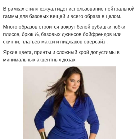
Платья на свадьбу
Вечерний платье
В рамках стиля кэжуал идет использование нейтральной
гаммы для базовых вещей и всего образа в целом.
Много образов строится вокруг белой рубашки, юбки
плиссе, брюк ⅞, базовых джинсов бойфрендов или
скинни, платьев макси и пиджаков оверсайз .
Яркие цвета, принты и сложный крой допустимы в
минимальных акцентных дозах.