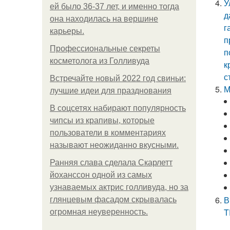
У
ей было 36-37 лет, и именно тогда
д
она находилась на вершине
г
карьеры.
п
Профессиональные секреты
п
косметолога из Голливуда
к
с
Встречайте новый 2022 год свиньи:
М
лучшие идеи для празднования
В соцсетях набирают популярность
чипсы из крапивы, которые
пользователи в комментариях
называют неожиданно вкусными.
Ранняя слава сделала Скарлетт
йоханссон одной из самых
узнаваемых актрис голливуда, но за
В
глянцевым фасадом скрывалась
T
огромная неуверенность.