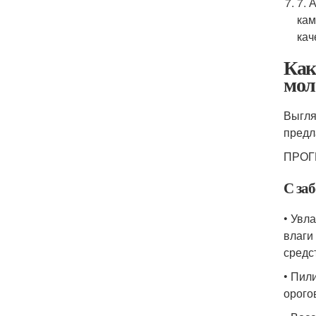
7. 
кам
кач
Как
мол
Выгля
предл
ПРОГ
С заб
• Увл
влаги
средс
• Пил
орого