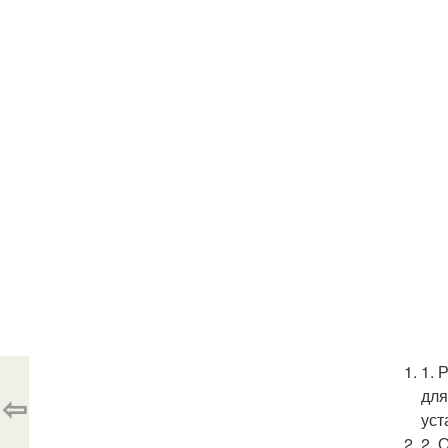
1. 
для
⇦
уст
2. 