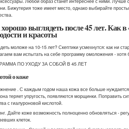
Аксессуары. Любой образ станет интереснее с ними. Лучше
ни. Бижутерия тоже имеет место, однако выбирайте просты
ества.
 хорошо выглядеть после 45 лет. Как в
одости и красоты
деть моложе на 10-15 лет? Скептики усмехнутся: как ни ста
агаем вам испытать на себе программу омоложения - хотя 
РАММА ПО УХОДУ ЗА СОБОЙ В 45 ЛЕТ
отой о коже
ажнение . С каждым годом наша кожа все больше нуждается
 она теряет упругость, появляются морщинки. Поправить си
тва с гиалуроновой кислотой.
инг. Дайте коже возможность полноценно обновляться - рег
вевших клеток.