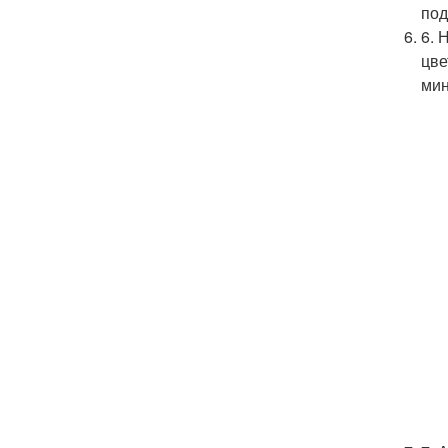
под
6. 
цве
мин