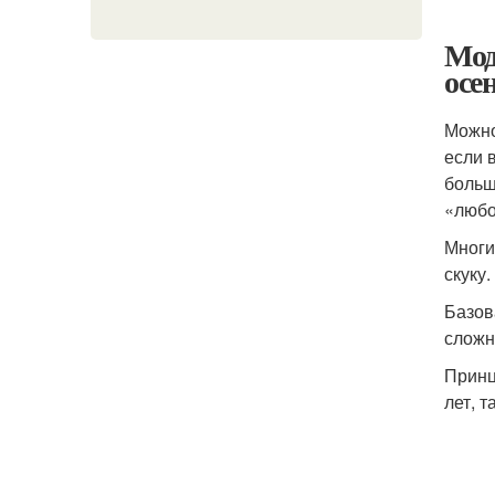
Мод
осе
Можно
если 
больш
«любо
Многи
скуку
Базов
сложн
Принц
лет, т