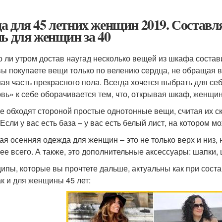
а для 45 летних женщин 2019. Составл
нь для женщин за 40
 ли утром достав наугад несколько вещей из шкафа состав
вы покупаете вещи только по велению сердца, не обращая 
ая часть прекрасного пола. Всегда хочется выбрать для себ
вь» к себе оборачивается тем, что, открывая шкаф, женщин
е обходят стороной простые однотонные вещи, считая их ск
. Если у вас есть база – у вас есть белый лист, на котором 
ая осенняя одежда для женщин – это не только верх и низ,
ее всего. А также, это дополнительные аксессуары: шапки,
ипы, которые вы прочтете дальше, актуальны как при сост
ак и для женщины 45 лет: