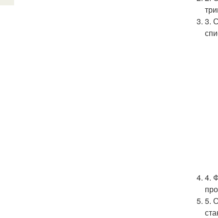
три
3. 
спи
4. 
про
5. 
ста