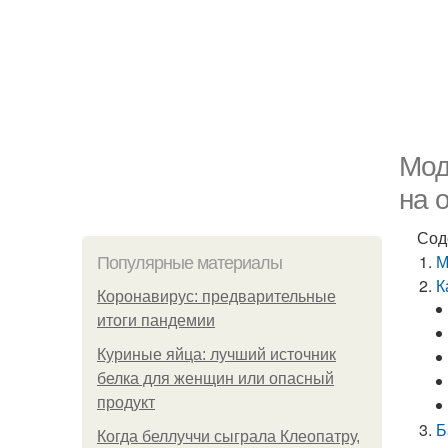
Мод
на 
Сод
М
Популярные материалы
К
Коронавирус: предварительные
итоги пандемии
Куриные яйца: лучший источник
белка для женщин или опасный
продукт
Б
Когда беллуччи сыграла Клеопатру,