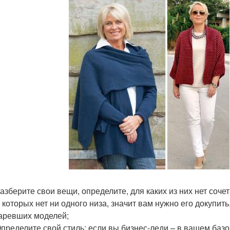
Разберите свои вещи, определите, для каких из них нет соче
 которых нет ни одного низа, значит вам нужно его докупит
аревших моделей;
Определите свой стиль: если вы бизнес-леди – в вашем ба