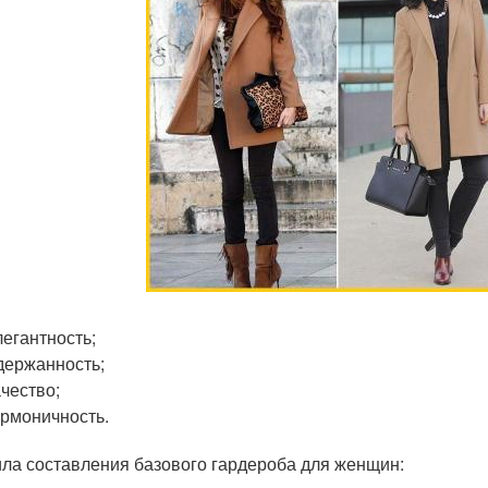
легантность;
держанность;
ачество;
армоничность.
ла составления базового гардероба для женщин: