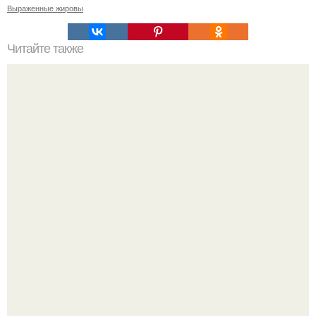
Выраженные жировы
Читайте также
Женские стрижки на вьющиеся волосы 2019. Красивые
стрижки на средние кудрявые волосы 2019-2020 –
идеальная длина для непослушных кудряшек