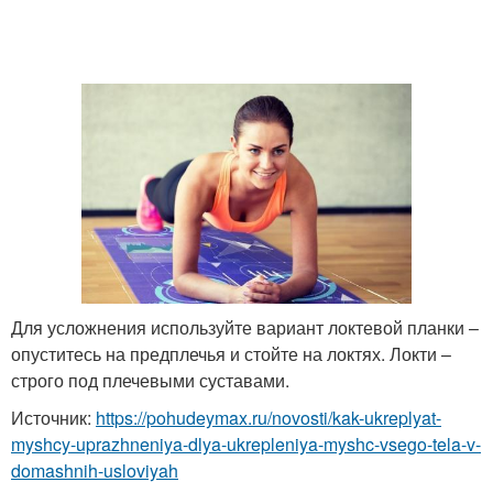
Для усложнения используйте вариант локтевой планки –
опуститесь на предплечья и стойте на локтях. Локти –
строго под плечевыми суставами.
Источник:
https://pohudeymax.ru/novosti/kak-ukreplyat-
myshcy-uprazhneniya-dlya-ukrepleniya-myshc-vsego-tela-v-
domashnih-usloviyah