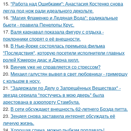
15.
"Работа над Ошибками": Анастасия Костенко снова
легла под нож ради идеального декольте.
16.
"Магия Фламенко и Ледяная Вода": радикальные
бьюти - правила Пенелопы Крус.
17.
Валя карнавал показала фигуру с отдыха -
поклонники спорят о её внешности.
18.
В Нью-йорке состоялась премьера фильма
"Последствия", которую посетили исполнители главных
ролей Кэмерон диас и Джона хилл.
19.
Винчик уже не справляется со стрессом?
20.
Михаил галустян вывел в свет любовницу - гримершу
с кольцом в носу.
21.
"Задержали по Делу о Запрещённых Веществах" -
звезда сериала "постучись в мою дверь" была
арестована в аэропорту Стамбула.
22.
В сети обсуждают внешность 62-летнего Брэда питта.
23.
Зендея снова заставила интернет обсуждать её
личную жизнь.
24.
Хорошая спина, можно рыбкам поплавать!