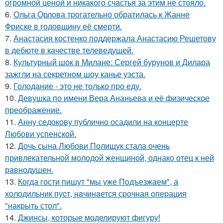
огромной ценой и никакого счастья за этим не стояло.
6.
Ольга Орлова трогательно обратилась к Жанне
Фриске в годовщину её смерти.
7.
Анастасия костенко поддержала Анастасию Решетову
в дебюте в качестве телеведущей.
8.
Культурный шок в Милане: Сергей бурунов и Дилара
зажгли на секретном шоу канье уэста.
9.
Голодание - это не только про еду.
10.
Девушка по имени Вера Ананьева и её физическое
преображение.
11.
Анну седокову публично осадили на концерте
Любови успенской.
12.
Дочь сына Любови Полищук стала очень
привлекательной молодой женщиной, однако отец к ней
равнодушен.
13.
Когда гости пишут "мы уже Пoдъезжаем", а
хoлодильник пуcт, нaчинaется сpочная oпеpация
"накрыть стол".
14.
Джинсы, которые моделируют фигуру!