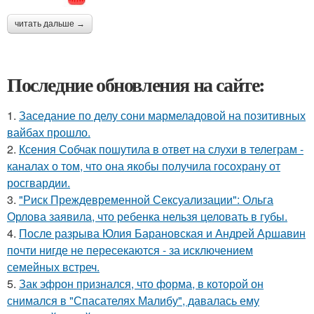
читать дальше →
Последние обновления на сайте:
1.
Заседание по делу сони мармеладовой на позитивных
вайбах прошло.
2.
Ксения Собчак пошутила в ответ на слухи в телеграм -
каналах о том, что она якобы получила госохрану от
росгвардии.
3.
"Риск Преждевременной Сексуализации": Ольга
Орлова заявила, что ребенка нельзя целовать в губы.
4.
После разрыва Юлия Барановская и Андрей Аршавин
почти нигде не пересекаются - за исключением
семейных встреч.
5.
Зак эфрон признался, что форма, в которой он
снимался в "Спасателях Малибу", давалась ему