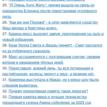
25.
"Я Очень Хочу Жить": лерчек вышла на связь из
онкоцентра Блохина после приостановки уголовного
дела.
26.
"Как же они Похожи" - в сети удивляются сходству
Маш милаш и Кристины асмус.
27.
Карина кросс выходит замуж: предложение на льду и
новый избранник.
28.
Брак Уилла Смита и Джады пинкетт - Смит распался
из-за публичного скандала.
29.
Март ассоциируется с подтаявшим снегом, свежим
ветром и ожиданием тёплых дней.
30.
Представьте, жаркий день, ты вся потненькая и
растрёпанная, волосы липнут к лицу, а резинки нет.
31.
Кореянка выступала в Макао, но к концу шоу была
слишком вымотана.
32.
Почему оперативная память такая дорогая?
33.
Первая ракетка мира и лучшая теннисистка
прошедшего сезона Арина соболенко за 2025 год