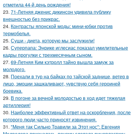
отметила 44-й день рождения!
23.
71-Летняя дженис дикинсон удивила публику
внешностью без прикрас.
24.
Контрасты японской моды: мини-юбки против
термобелья.
25.
Суши - диета, которую мы заслужили!
26.
Суперпапа: Энрике иглесиас показал умилительные
кадры прогулки с трехмесячным сыном.
27.
69-Летняя Ким кэтролл тайно вышла замуж за
молодого.
28.
Поехали в тур на байках по тайской заднице, ветер в
лицо, эмоции зашкаливают, чувствую себя героиней
боевика.
29.
В погоне за вечной молодостью в ход идет тяжелая
артиллерия!
30.
Наиболее эффективный ответ на оскорбления, после
которого люди часто приносят извинения.
31.
"Меня так Сильно Травили за Этот нос": Евгения
Медведева призналась, почему сделала ринопластику.