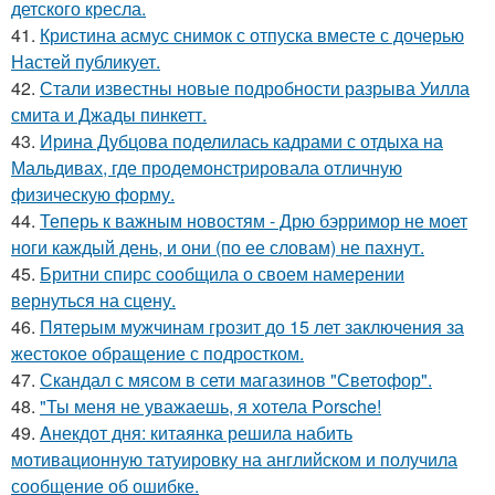
детского кресла.
41.
Кристина асмус снимок с отпуска вместе с дочерью
Настей публикует.
42.
Стали известны новые подробности разрыва Уилла
смита и Джады пинкетт.
43.
Ирина Дубцова поделилась кадрами с отдыха на
Мальдивах, где продемонстрировала отличную
физическую форму.
44.
Теперь к важным новостям - Дрю бэрримор не моет
ноги каждый день, и они (по ее словам) не пахнут.
45.
Бритни спирс сообщила о своем намерении
вернуться на сцену.
46.
Пятерым мужчинам грозит до 15 лет заключения за
жестокое обращение с подростком.
47.
Скандал с мясом в сети магазинов "Светофор".
48.
"Ты меня не уважаешь, я хотела Porsche!
49.
Aнекдот дня: китаянка решила набить
мотивационную татуировку на английском и получила
сообщение об ошибке.