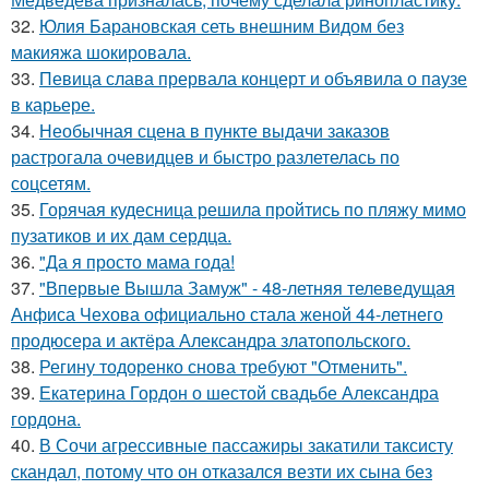
32.
Юлия Барановская сеть внешним Видом без
макияжа шокировала.
33.
Певица слава прервала концерт и объявила о паузе
в карьере.
34.
Необычная сцена в пункте выдачи заказов
растрогала очевидцев и быстро разлетелась по
соцсетям.
35.
Горячая кудесница решила пройтись по пляжу мимо
пузатиков и их дам сердца.
36.
"Да я просто мама года!
37.
"Впервые Вышла Замуж" - 48-летняя телеведущая
Анфиса Чехова официально стала женой 44-летнего
продюсера и актёра Александра златопольского.
38.
Регину тодоренко снова требуют "Отменить".
39.
Екатерина Гордон о шестой свадьбе Александра
гордона.
40.
В Сочи агрессивные пассажиры закатили таксисту
скандал, потому что он отказался везти их сына без