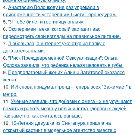
4.
Анастасию Волочкову не раз упрекали в
приверженности устаревшим бьюти - процедурам.
5.
"Я тебе билет и гостиницу оплачу.
6.
Эксперимент века, который заставит вас
пересмотреть свои взгляды на правильное питание.
7.
Любовь зла, а интернет уже открыл папку с
доказательствами.
8.
"Риск Преждевременной Сексуализации": Ольга
Орлова заявила, что ребенка нельзя целовать в губы.
9.
Предполагаемый жених Алины Загитовой оказался
женат.
10.
ИИ снова придумал тренд - теперь всех "Зажимает" в
метро.
11.
Учёные заявили, что добавки с омега - 3 не улучшают
память и работу мозга у большинства здоровых людей
так заметно, как считалось раньше.
12.
15-Летняя девушка из Сингапура пришла на
открытый кастинг в модельное агентство вместе с