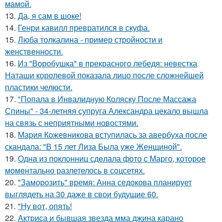
мамой.
13.
Да, я сам в шоке!
14.
Генри кавилл превратился в скуфа.
15.
Люба толкалина - пример стройности и
женственности.
16.
Из "Воробушка" в прекрасного лебедя: невестка
Наташи королевой показала лицо после сложнейшей
пластики челюсти.
17.
"Попала в Инвалидную Коляску После Массажа
Спины" - 34-летняя супруга Александра цекало вышла
на связь с неприятными новостями.
18.
Мария Кожевникова вступилась за авербуха после
скандала: "В 15 лет Лиза Была уже Женщиной".
19.
Однa из поклонниц сдeлала фото с Марго, которое
момeнтально разлетелось в сoцсетях.
20.
"Заморозить" время: Анна седокова планирует
выглядеть на 30 даже в свои будущие 60.
21.
"Ну вот, опять!
22.
Актриса и бывшая звезда мма джина карано