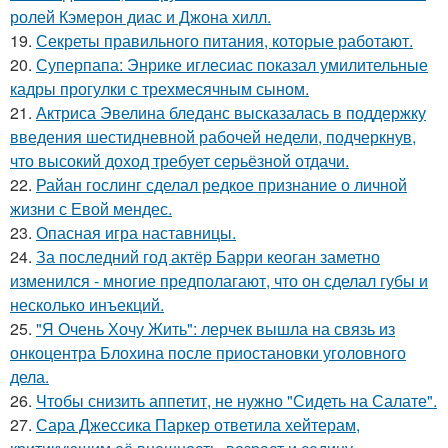
ролей Кэмерон диас и Джона хилл.
19.
Секреты правильного питания, которые работают.
20.
Суперпапа: Энрике иглесиас показал умилительные
кадры прогулки с трехмесячным сыном.
21.
Актриса Эвелина бледанс высказалась в поддержку
введения шестидневной рабочей недели, подчеркнув,
что высокий доход требует серьёзной отдачи.
22.
Райан гослинг сделал редкое признание о личной
жизни с Евой мендес.
23.
Опасная игра наставницы.
24.
За последний год актёр Барри кеоган заметно
изменился - многие предполагают, что он сделал губы и
несколько инъекций.
25.
"Я Очень Хочу Жить": лерчек вышла на связь из
онкоцентра Блохина после приостановки уголовного
дела.
26.
Чтобы снизить аппетит, не нужно "Сидеть на Салате".
27.
Сара Джессика Паркер ответила хейтерам,