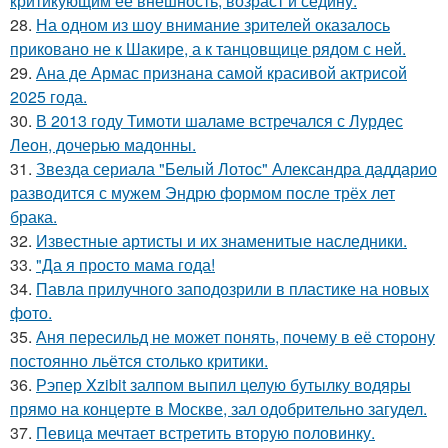
критикующим её внешность, возраст и седину.
28.
На одном из шоу внимание зрителей оказалось
приковано не к Шакире, а к танцовщице рядом с ней.
29.
Ана де Армас признана самой красивой актрисой
2025 года.
30.
В 2013 году Тимоти шаламе встречался с Лурдес
Леон, дочерью мадонны.
31.
Звезда сериала "Белый Лотос" Александра даддарио
разводится с мужем Эндрю формом после трёх лет
брака.
32.
Известные артисты и их знаменитые наследники.
33.
"Да я просто мама года!
34.
Павла прилучного заподозрили в пластике на новых
фото.
35.
Аня пересильд не может понять, почему в её сторону
постоянно льётся столько критики.
36.
Рэпер Xzibit залпом выпил целую бутылку водяры
прямо на концерте в Москве, зал одобрительно загудел.
37.
Певица мечтает встретить вторую половинку.