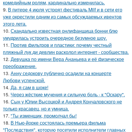
комедийным ролям, кардинально изменилась.
9.
В питере 4 июля устроят фестиваль Milf и в сети его
уже окрестили одним из самых обсуждаемых ивентов
этого лета.
10.
Скандально известная онлифанщица бонни блю
умудрилась устроить очередное безумное шоу.
11.
Против фильтров и пластики: почему честный
пляжный лук ди девлин расколол интернет - сообщества.
12.
Девушка по имени Вера Ананьева и её физическое
преображение.
13.
Анну седокову публично осадили на концерте
Любови успенской.
14.
Да, я сам в шоке!
15.
Через жёсткие мучения и сильную боль - к "Оскару".
16.
Сын у Юлии Высоцкой и Андрея Кончаловского не
только красавец, но и умница.
17.
"Ты изменщик, промолчал бы!
18.
В Нью-йорке состоялась премьера фильма
"Последствия", которую посетили исполнители главных