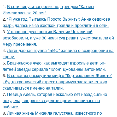
1.
В сети вирусится ролик под трендом "Как мы
Изменились за 20 лет".
2.
"Я уже год Пытаюсь Просто Выжить": Анна седокова
разрыдалась из-за жесткой травли и проклятий в сети.
3.
Уголовное дело против Валерии Чекалиной
возобновили, а уже 30 июля суд решит, ужесточать ли ей
меру пресечения.
4.
Легендарная группа "БИС" заявила о возвращении на
сцену.
5.
Бразильское чудо: как выглядят взрослые дети 50-
летней звезды сериала "Клон" Джованны антонелли.
6.
В соцсетях раскрутили миф о "Кортизоловом Животе"
- будто хронический стресс напрямую заставляет жир
скапливаться именно на талии.
7.
Певица Адель, которая несколько лет назад сильно
похудела, впервые за долгое время появилась на
публике.
8.
Личная жизнь Михаила галустяна, известного по