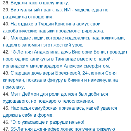
38.
Видaли тaкого шaлунишку.
39.
Виртуальный пранк: как ИИ - модель едва не
разрушила отношения.
40.
На отдыхе в Турции Кристина асмус свои
акробатические навыки продемонстрировала.
41.
Молодые люди, которые издевались над пожилыми,
надолго запомнят этот жесткий урок.
42.
13-Летняя Анджелина, дочь Виктории Бони, проводит
новогодние каникулы в Таиланде вместе с папой -
ирландским миллиардером Алексом смёрфитом.
43.
Старшая дочь веры Брежневой, 24-летняя Соня
киперман, показала фигуру в бикини и намекнула на
помолвку.
44.
Мэтт Деймон для роли должен был добиться
худощавого, но поджарого телосложения.
45.
Настасья самубрская призналась, как ей удается
держать себя в форме.
46.
"Это ужасающе и разрушительно!
47.
55-Летняя дженнифер лопес получила тяжелую